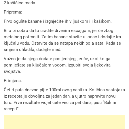
2 kašičice meda
Priprema:
Prvo ogulite banane i izgnječite ih viljuškom ili kašikom.
Bilo bi dobro da to uradite drvenim escajgom, jer će zbog
metalnog potmniti. Zatim banane stavite u lonac i dodajte im
ključalu vodu. Ostavite da se natapa nekih pola sata. Kada se
smjesa ohladila, dodajte med.
Važno je da njega dodate posljednjeg, jer će, ukoliko ga
pomiješate sa ključalom vodom, izgubiti svoja ljekovita
svojstva.
Primjena:
Četiri puta dnevno pijte 100ml ovog napitka. Količina sastojaka
iz recepta je dovoljna za jedan dan, a ujutro napravite novu
turu. Prve rezultate vidjet ćete već za pet dana, pišu “Bakini
recepti“…