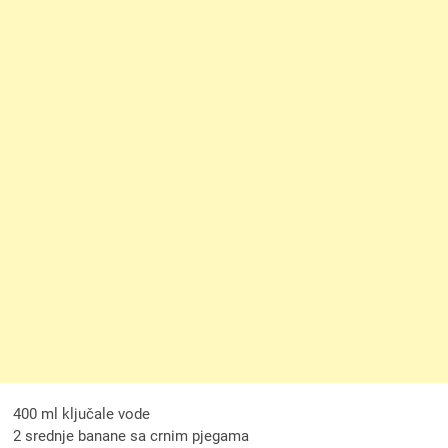
400 ml ključale vode
2 srednje banane sa crnim pjegama