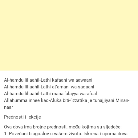
Al-hamdu lillaahil-Lathi kafaani wa aawaani
Al-hamdu lillaahil-Lathi at’amani wa-saqaani
Al-hamdu lillaahil-Lathi mana ‘alayya wa-afdal
Allahumma innee kao-Aluka biti-‘izzatika je tunajjiyani Minan-
naar
Prednosti i lekcije
Ova dova ima brojne prednosti, među kojima su sljedeće:
1. Povećani blagoslov u vašem životu. Iskrena i uporna dova