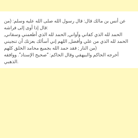
عن أنس بن مالك قال: قال رسول الله صلى الله عليه وسلم: (من
قال إذا أوى إلى فراشه:
الحمد لله الذي كفاني وآواني, الحمد لله الذي أطعمني وسقاني,
الحمد لله الذي من علي وأفضل, اللهم إني أسألك بعزتك أن تنجيني
من النار ; فقد حمد الله بجميع محامد الخلق كلهم)
أخرجه الحاكم والبيهقي وقال الحاكم: “صحيح الإسناد”. ووافقه
الذهبي.