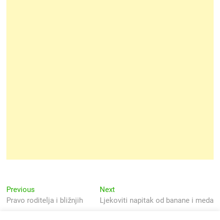
Navigacija
Previous
Next
Previous
Next
post:
post:
Pravo roditelja i bližnjih
Ljekoviti napitak od banane i meda
objava