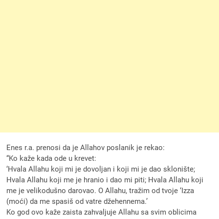
Enes r.a. prenosi da je Allahov poslanik je rekao:
“Ko kaže kada ode u krevet:
‘Hvala Allahu koji mi je dovoljan i koji mi je dao sklonište;
Hvala Allahu koji me je hranio i dao mi piti; Hvala Allahu koji
me je velikodušno darovao. O Allahu, tražim od tvoje ‘Izza
(moći) da me spasiš od vatre džehennema.’
Ko god ovo kaže zaista zahvaljuje Allahu sa svim oblicima