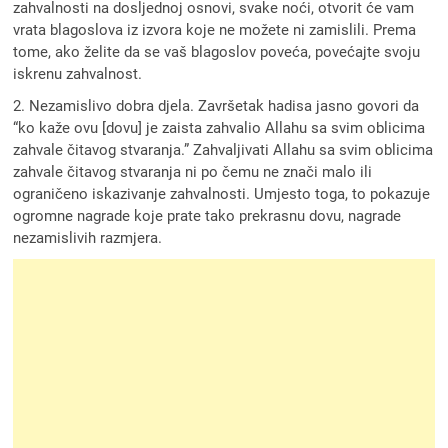
zahvalnosti na dosljednoj osnovi, svake noći, otvorit će vam
vrata blagoslova iz izvora koje ne možete ni zamislili. Prema
tome, ako želite da se vaš blagoslov poveća, povećajte svoju
iskrenu zahvalnost.
2. Nezamislivo dobra djela. Završetak hadisa jasno govori da
“ko kaže ovu [dovu] je zaista zahvalio Allahu sa svim oblicima
zahvale čitavog stvaranja.” Zahvaljivati Allahu sa svim oblicima
zahvale čitavog stvaranja ni po čemu ne znači malo ili
ograničeno iskazivanje zahvalnosti. Umjesto toga, to pokazuje
ogromne nagrade koje prate tako prekrasnu dovu, nagrade
nezamislivih razmjera.