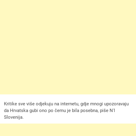
Kritike sve više odjekuju na internetu, gdje mnogi upozoravaju
da Hrvatska gubi ono po čemu je bila posebna, piše N1
Slovenija.