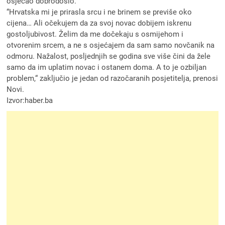
osjećao dobrodošlo.
“Hrvatska mi je prirasla srcu i ne brinem se previše oko
cijena… Ali očekujem da za svoj novac dobijem iskrenu
gostoljubivost. Želim da me dočekaju s osmijehom i
otvorenim srcem, a ne s osjećajem da sam samo novčanik na
odmoru. Nažalost, posljednjih se godina sve više čini da žele
samo da im uplatim novac i ostanem doma. A to je ozbiljan
problem,“ zaključio je jedan od razočaranih posjetitelja, prenosi
Novi.
Izvor:haber.ba