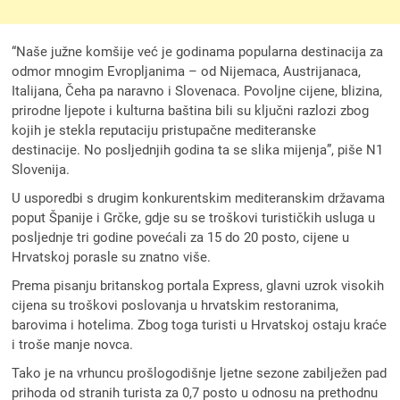
“Naše južne komšije već je godinama popularna destinacija za
odmor mnogim Evropljanima – od Nijemaca, Austrijanaca,
Italijana, Čeha pa naravno i Slovenaca. Povoljne cijene, blizina,
prirodne ljepote i kulturna baština bili su ključni razlozi zbog
kojih je stekla reputaciju pristupačne mediteranske
destinacije. No posljednjih godina ta se slika mijenja”, piše N1
Slovenija.
U usporedbi s drugim konkurentskim mediteranskim državama
poput Španije i Grčke, gdje su se troškovi turističkih usluga u
posljednje tri godine povećali za 15 do 20 posto, cijene u
Hrvatskoj porasle su znatno više.
Prema pisanju britanskog portala Express, glavni uzrok visokih
cijena su troškovi poslovanja u hrvatskim restoranima,
barovima i hotelima. Zbog toga turisti u Hrvatskoj ostaju kraće
i troše manje novca.
Tako je na vrhuncu prošlogodišnje ljetne sezone zabilježen pad
prihoda od stranih turista za 0,7 posto u odnosu na prethodnu