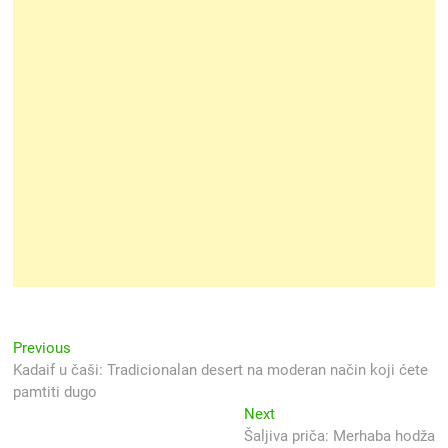
Navigacija
Previous
Previous
post:
Kadaif u čaši: Tradicionalan desert na moderan način koji ćete
objava
pamtiti dugo
Next
Next
post:
Šaljiva priča: Merhaba hodža