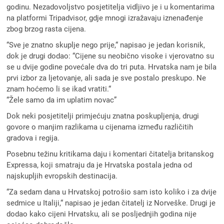
godinu. Nezadovoljstvo posjetitelja vidljivo je i u komentarima
na platformi Tripadvisor, gdje mnogi izražavaju iznenađenje
zbog brzog rasta cijena.
“Sve je znatno skuplje nego prije,“ napisao je jedan korisnik,
dok je drugi dodao: “Cijene su neobično visoke i vjerovatno su
se u dvije godine povećale dva do tri puta. Hrvatska nam je bila
prvi izbor za ljetovanje, ali sada je sve postalo preskupo. Ne
znam hoćemo li se ikad vratiti.“
“Žele samo da im uplatim novac”
Dok neki posjetitelji primjećuju znatna poskupljenja, drugi
govore o manjim razlikama u cijenama između različitih
gradova i regija.
Posebnu težinu kritikama daju i komentari čitatelja britanskog
Expressa, koji smatraju da je Hrvatska postala jedna od
najskupljih evropskih destinacija.
“Za sedam dana u Hrvatskoj potrošio sam isto koliko i za dvije
sedmice u Italiji,“ napisao je jedan čitatelj iz Norveške. Drugi je
dodao kako cijeni Hrvatsku, ali se posljednjih godina nije