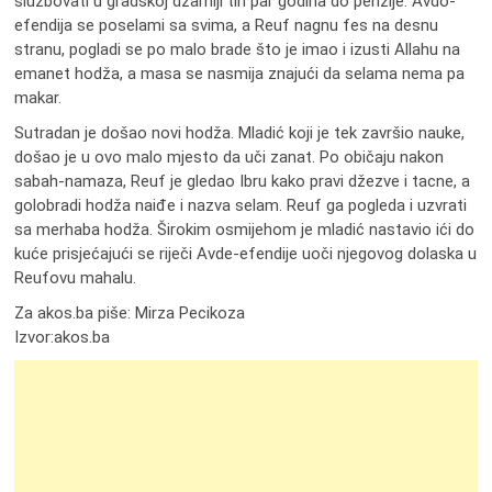
službovati u gradskoj džamiji tih par godina do penzije. Avdo-
efendija se poselami sa svima, a Reuf nagnu fes na desnu
stranu, pogladi se po malo brade što je imao i izusti Allahu na
emanet hodža, a masa se nasmija znajući da selama nema pa
makar.
Sutradan je došao novi hodža. Mladić koji je tek završio nauke,
došao je u ovo malo mjesto da uči zanat. Po običaju nakon
sabah-namaza, Reuf je gledao Ibru kako pravi džezve i tacne, a
golobradi hodža naiđe i nazva selam. Reuf ga pogleda i uzvrati
sa merhaba hodža. Širokim osmijehom je mladić nastavio ići do
kuće prisjećajući se riječi Avde-efendije uoči njegovog dolaska u
Reufovu mahalu.
Za akos.ba piše: Mirza Pecikoza
Izvor:akos.ba