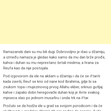
Ramazanski dani su mu bili dugi. Dobrovoljno je išao u džamiju,
a između namaza je gledao kako samo da mu dan brže prođe,
kahva i duhan su mu neprestano šetali mislima, a hrana za
Reufa kao da nije postojala.
Pod izgovorom da ide na akšam u džamiju i da će se iftariti
kada završi, Reuf se krio od nane kod Ibrahima, gdje bi sa
zvukom topa i mujezinovog prvog Allahu ekber, srknuo gutljaj
kahve i zapalio dobri heregovački duhan koji je Ante svakog
mjeseca slao po jednom musafiru i onda trk na iftar.
Pročulo se da hodža ide u grad sa svojom porodicom i da će