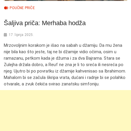
POUČNE PRIČE
Šaljiva priča: Merhaba hodža
17. lipnja 2025.
Mrzovoljnim korakom je išao na sabah u džamiju. Da mu žena
nije bila kao što jeste, taj ne bi džamije vidio očima, osim u
ramazanu, petkom kada je džuma i za dva Bajrama. Stara se
Zulejha držala dobro, a Reuf ne zna je li to sreća ili nesreća po
njeg. Ujutro bi po povratku iz džamije kahvenisao sa Ibrahimom.
Mahalom bi se začula škripa vrata, dućani i radnje bi se polahko
otvarale, a zvuk čekića svirao zanatsku simfoniju.