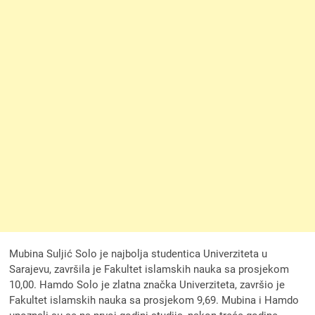
Mubina Suljić Solo je najbolja studentica Univerziteta u
Sarajevu, završila je Fakultet islamskih nauka sa prosjekom
10,00. Hamdo Solo je zlatna značka Univerziteta, završio je
Fakultet islamskih nauka sa prosjekom 9,69. Mubina i Hamdo