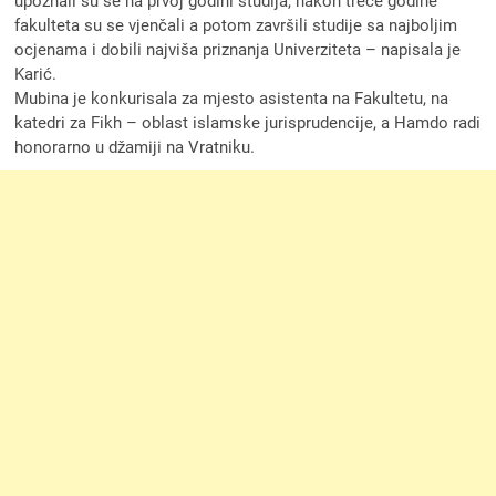
upoznali su se na prvoj godini studija, nakon treće godine
fakulteta su se vjenčali a potom završili studije sa najboljim
ocjenama i dobili najviša priznanja Univerziteta – napisala je
Karić.
Mubina je konkurisala za mjesto asistenta na Fakultetu, na
katedri za Fikh – oblast islamske jurisprudencije, a Hamdo radi
honorarno u džamiji na Vratniku.