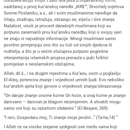
odražava Božju Volju! I zato dva puta u imperativnoj formi,
sadržanoj u prvoj kur’anskoj naredbi „IKRE’“, Stvoritelj svjetova
Svome Poslaniku, a.s., ali i svim muslimanima naređuje da
čitaju, studiraju, istražuju, obrazuju se, stječu i šire znanje.
Nažalost, visok je procent današnjih muslimana koji su
potpuno zanemarili prvu kur’ansku naredbu; koji o svojoj vjeri
ne znaju ni najvažnije informacije. Mnogi muslimani samo
površno primjenjuju ono što su čuli od svojih djedova ili
roditelja, a što je u većini slučajeva potpuno pogrešna
interpretacija islamskih propisa prerasla u puki folklor
pomiješan s neislamskim običajima.
Allah, dž.š., i na drugim mjestima u Kur’anu, osim u poglavlju
El-Aleq, potencira znanje i vrijednost umnih ljudi. Evo nekoliko
kur’anskih ajeta koji govore o vrijednosti znanja/obrazovanja:
“On daruje znanje onome kome On hoće, a onaj kome je znanje
darovano – darovan je blagom neizmjernim. A shvatiti mogu
samo oni koji su razumom obdareni.” (El-Beqare, 269)
“I reci, Gospodaru moj, Ti znanje moje proširi…” (Ta-ha,14) ”
I Allah će na visoke stepene uzdignuti one među vama koji