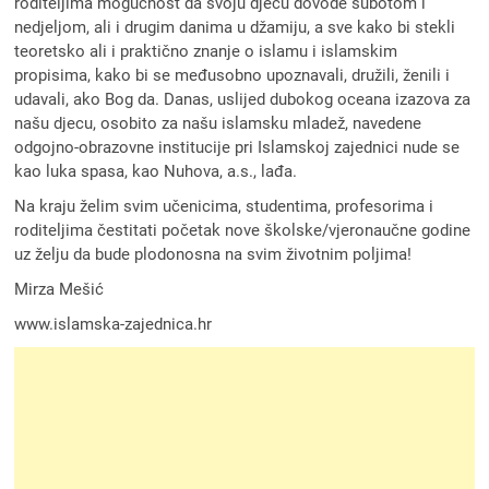
roditeljima mogućnost da svoju djecu dovode subotom i
nedjeljom, ali i drugim danima u džamiju, a sve kako bi stekli
teoretsko ali i praktično znanje o islamu i islamskim
propisima, kako bi se međusobno upoznavali, družili, ženili i
udavali, ako Bog da. Danas, uslijed dubokog oceana izazova za
našu djecu, osobito za našu islamsku mladež, navedene
odgojno-obrazovne institucije pri Islamskoj zajednici nude se
kao luka spasa, kao Nuhova, a.s., lađa.
Na kraju želim svim učenicima, studentima, profesorima i
roditeljima čestitati početak nove školske/vjeronaučne godine
uz želju da bude plodonosna na svim životnim poljima!
Mirza Mešić
www.islamska-zajednica.hr