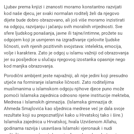
Ljubav prema knjizi i znanosti moramo konstantno razvijati
kod naše djecu, jer svaki normalan roditelj želi da njegovo
dijete bude dobro obrazovano, ali još više moramo inzistirati
na odgoju, razvijanju i jačanju svih moralnih vrijednosti. Sve
sfere ljudskog ponašanja, javne ili tajne/intimne, prožete su
odgojem koji je usmjeren na izgrađivanje cjelovite ljudske
ličnosti, svih njenih pozitivnih svojstava: intelekta, emocija,
volje i karaktera. Zato je odgoj u islamu važniji od obrazovanja
jer su posljedice u slučaju njegovog izostanka opasnije nego
kod manjka obrazovanja.
Porodični ambijent jeste najvažniji, ali nije jedini koji presudno
utječe na formiranje islamske ličnosti. Zato roditeljima
muslimanima u islamskom odgoju njihove djece puno može
pomoći Islamska zajednica odnosno njene institucije mekteba,
Medresa i Islamskih gimnazija. (Islamska gimnazija dr.
Ahmeda Smajlovića kao sljednica medrese već je dala svoje
rezultate koji su prepoznatljivi kako u Hrvatskoj tako i šire.)
Islamska zajednica u Hrvatskoj, hvala Uzvišenom Allahu,
godinama razvija i usavršava Islamski vjeronauk i nudi