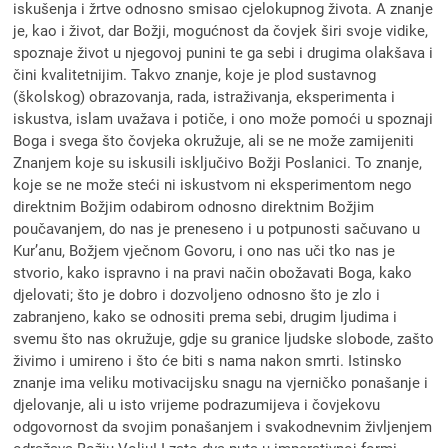
iskušenja i žrtve odnosno smisao cjelokupnog života. A znanje
je, kao i život, dar Božji, mogućnost da čovjek širi svoje vidike,
spoznaje život u njegovoj punini te ga sebi i drugima olakšava i
čini kvalitetnijim. Takvo znanje, koje je plod sustavnog
(školskog) obrazovanja, rada, istraživanja, eksperimenta i
iskustva, islam uvažava i potiče, i ono može pomoći u spoznaji
Boga i svega što čovjeka okružuje, ali se ne može zamijeniti
Znanjem koje su iskusili isključivo Božji Poslanici. To znanje,
koje se ne može steći ni iskustvom ni eksperimentom nego
direktnim Božjim odabirom odnosno direktnim Božjim
poučavanjem, do nas je preneseno i u potpunosti sačuvano u
Kur’anu, Božjem vječnom Govoru, i ono nas uči tko nas je
stvorio, kako ispravno i na pravi način obožavati Boga, kako
djelovati; što je dobro i dozvoljeno odnosno što je zlo i
zabranjeno, kako se odnositi prema sebi, drugim ljudima i
svemu što nas okružuje, gdje su granice ljudske slobode, zašto
živimo i umireno i što će biti s nama nakon smrti. Istinsko
znanje ima veliku motivacijsku snagu na vjerničko ponašanje i
djelovanje, ali u isto vrijeme podrazumijeva i čovjekovu
odgovornost da svojim ponašanjem i svakodnevnim življenjem