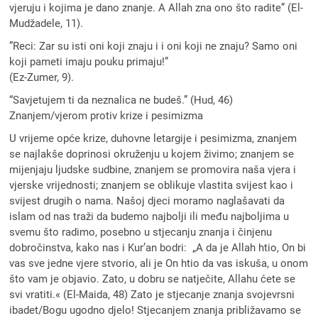
vjeruju i kojima je dano znanje. A Allah zna ono što radite” (El-
Mudžadele, 11).
”Reci: Zar su isti oni koji znaju i i oni koji ne znaju? Samo oni
koji pameti imaju pouku primaju!”
(Ez-Zumer, 9).
“Savjetujem ti da neznalica ne budeš.” (Hud, 46)
Znanjem/vjerom protiv krize i pesimizma
U vrijeme opće krize, duhovne letargije i pesimizma, znanjem
se najlakše doprinosi okruženju u kojem živimo; znanjem se
mijenjaju ljudske sudbine, znanjem se promovira naša vjera i
vjerske vrijednosti; znanjem se oblikuje vlastita svijest kao i
svijest drugih o nama. Našoj djeci moramo naglašavati da
islam od nas traži da budemo najbolji ili među najboljima u
svemu što radimo, posebno u stjecanju znanja i činjenu
dobročinstva, kako nas i Kur’an bodri: „A da je Allah htio, On bi
vas sve jedne vjere stvorio, ali je On htio da vas iskuša, u onom
što vam je objavio. Zato, u dobru se natječite, Allahu ćete se
svi vratiti.« (El-Maida, 48) Zato je stjecanje znanja svojevrsni
ibadet/Bogu ugodno djelo! Stjecanjem znanja približavamo se