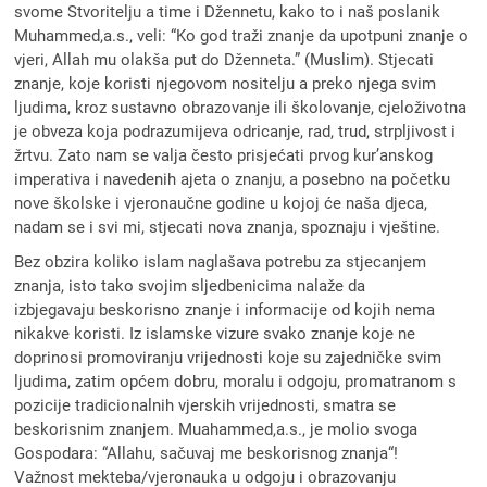
svome Stvoritelju a time i Džennetu, kako to i naš poslanik
Muhammed,a.s., veli: “Ko god traži znanje da upotpuni znanje o
vjeri, Allah mu olakša put do Dženneta.” (Muslim). Stjecati
znanje, koje koristi njegovom nositelju a preko njega svim
ljudima, kroz sustavno obrazovanje ili školovanje, cjeloživotna
je obveza koja podrazumijeva odricanje, rad, trud, strpljivost i
žrtvu. Zato nam se valja često prisjećati prvog kur’anskog
imperativa i navedenih ajeta o znanju, a posebno na početku
nove školske i vjeronaučne godine u kojoj će naša djeca,
nadam se i svi mi, stjecati nova znanja, spoznaju i vještine.
Bez obzira koliko islam naglašava potrebu za stjecanjem
znanja, isto tako svojim sljedbenicima nalaže da
izbjegavaju beskorisno znanje i informacije od kojih nema
nikakve koristi. Iz islamske vizure svako znanje koje ne
doprinosi promoviranju vrijednosti koje su zajedničke svim
ljudima, zatim općem dobru, moralu i odgoju, promatranom s
pozicije tradicionalnih vjerskih vrijednosti, smatra se
beskorisnim znanjem. Muahammed,a.s., je molio svoga
Gospodara: “Allahu, sačuvaj me beskorisnog znanja“!
Važnost mekteba/vjeronauka u odgoju i obrazovanju