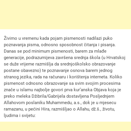
Živimo u vremenu kada pojam pismenosti nadilazi puko
poznavanja pisma, odnosno sposobnost čitanja i pisanja.
Danas se pod minimum pismenosti, barem za mlađe
generacije, podrazumijeva završena srednja škola (u Hrvatskoj
se duže vrijeme razmišlja da srednjoškolsko obrazovanje
postane obavezno) te poznavanje osnova barem jednog
stranog jezika, rada na računaru i korištenja interneta. Koliko
pismenost odnosno obrazovanje sa svim svojim procesima
znače u islamu najbolje govori prva kur’anska Objava koja je
preko meleka Džibrila/Gabrijela dostavljena Posljednjem
Allahovom poslaniku Muhammedu, a.s., dok je u mjesecu
ramazanu, u pećini Hira, razmišljao o Allahu, dž.š., životu,
ljudima i svijetu: