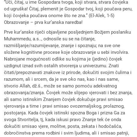
“Uči, čitaj, u ime Gospodara tvoga, koji stvara, stvara čovjeka
od ugruška! Čitaj, plemenit je Gospodar tvoj, koji poučava peru,
koji čovjeka poučava onome što ne zna.” (El-Alek, 1-5)
Obrazovanje – prva kur’anska naredba!
Prve kur’anske riječi objavljene posljednjem Božjem poslaniku
Muhammedu, a.s.., odnosile su se na čitanje,
razmišljanje/razumijevanje, znanje i spoznaju; na sve one
složene kognitivne procese koje obrazovanje u sebi involvira.
Nabrojane mogućnosti odlike su kojima je (jedino) čovjek
uzdignut iznad svih ostalih stvorenja u univerzumu. Znati
čitati/prepoznavati znakove iz prirode, dokučiti svojim čulima i
razumom, ali i srcem, da je sve oko nas, kao i nas same,
stvorio Allah, dž.š., može se samo pomoću adekvatnog
obrazovanja/znanja. Čovjek može slijepo vjerovati i bez znanja,
ali samo istinskim Znanjem čovjek dokučuje pravi smisao
vjerovanja a time i pravi smisao ovozemaljskog, prolaznog,
postojanja. Kada čovjek istinski spozna Boga i prizna Ga za
svoga Stvoritelja, tj, kada iskusi pravo Znanje tek će onda
dokučiti smisao vjere, molitve, posta, zekata i hodočašća,
dobročinstva prema rodbini i svim ljudima, ali i smisao patnji,