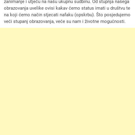
zanimanje i utječu na našu ukupnu sudbinu. Od stupnja našega
obrazovanja uvelike ovisi kakav ćemo status imati u društvu te
na koji ćemo način stjecati nafaku (opskrbu). Što posjedujemo
veći stupanj obrazovanja, veće su nam i životne mogućnosti.