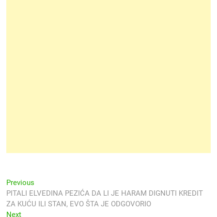
Navigacija
Previous
Previous
post:
PITALI ELVEDINA PEZIĆA DA LI JE HARAM DIGNUTI KREDIT
objava
ZA KUĆU ILI STAN, EVO ŠTA JE ODGOVORIO
Next
Next