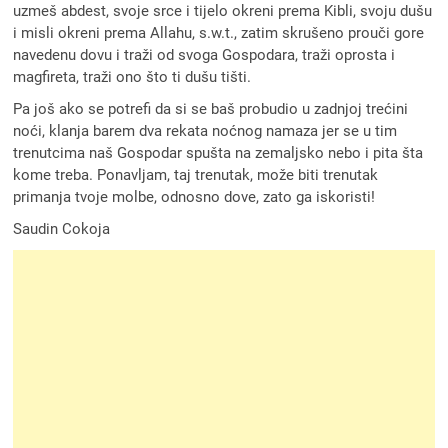
uzmeš abdest, svoje srce i tijelo okreni prema Kibli, svoju dušu
i misli okreni prema Allahu, s.w.t., zatim skrušeno prouči gore
navedenu dovu i traži od svoga Gospodara, traži oprosta i
magfireta, traži ono što ti dušu tišti.
Pa još ako se potrefi da si se baš probudio u zadnjoj trećini
noći, klanja barem dva rekata noćnog namaza jer se u tim
trenutcima naš Gospodar spušta na zemaljsko nebo i pita šta
kome treba. Ponavljam, taj trenutak, može biti trenutak
primanja tvoje molbe, odnosno dove, zato ga iskoristi!
Saudin Cokoja