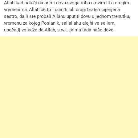
Allah kad odluči da primi dovu svoga roba u ovim ili u drugim
vremenima, Allah će to i učiniti, ali dragi brate i cijenjena
sestro, da li ste probali Allahu uputiti dovu u jednom trenutku,
vremenu za kojeg Poslanik, sallallahu alejhi ve sellem,
upečatljivo kaže da Allah, s.w.t. prima tada naše dove.