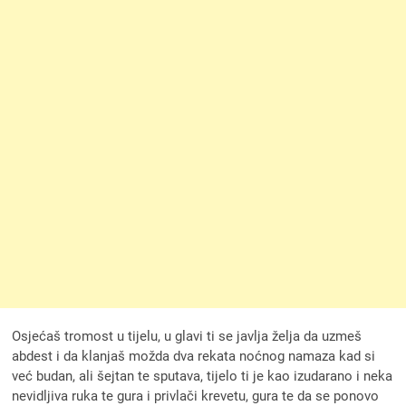
Osjećaš tromost u tijelu, u glavi ti se javlja želja da uzmeš
abdest i da klanjaš možda dva rekata noćnog namaza kad si
već budan, ali šejtan te sputava, tijelo ti je kao izudarano i neka
nevidljiva ruka te gura i privlači krevetu, gura te da se ponovo