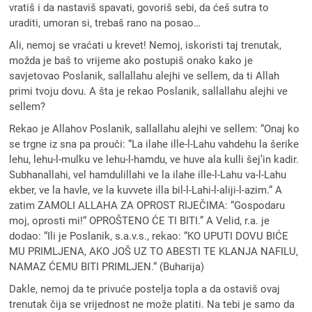
vratiš i da nastaviš spavati, govoriš sebi, da ćeš sutra to
uraditi, umoran si, trebaš rano na posao…
Ali, nemoj se vraćati u krevet! Nemoj, iskoristi taj trenutak,
možda je baš to vrijeme ako postupiš onako kako je
savjetovao Poslanik, sallallahu alejhi ve sellem, da ti Allah
primi tvoju dovu. A šta je rekao Poslanik, sallallahu alejhi ve
sellem?
Rekao je Allahov Poslanik, sallallahu alejhi ve sellem: “Onaj ko
se trgne iz sna pa prouči: “La ilahe ille-l-Lahu vahdehu la šerike
lehu, lehu-l-mulku ve lehu-l-hamdu, ve huve ala kulli šej’in kadir.
Subhanallahi, vel hamdulillahi ve la ilahe ille-l-Lahu va-l-Lahu
ekber, ve la havle, ve la kuvvete illa bil-l-Lahi-l-aliji-l-azim.“ A
zatim ZAMOLI ALLAHA ZA OPROST RIJEČIMA: “Gospodaru
moj, oprosti mi!“ OPROŠTENO ĆE TI BITI.” A Velid, r.a. je
dodao: “Ili je Poslanik, s.a.v.s., rekao: “KO UPUTI DOVU BIĆE
MU PRIMLJENA, AKO JOŠ UZ TO ABESTI TE KLANJA NAFILU,
NAMAZ ĆEMU BITI PRIMLJEN.“ (Buharija)
Dakle, nemoj da te privuće postelja topla a da ostaviš ovaj
trenutak čija se vrijednost ne može platiti. Na tebi je samo da