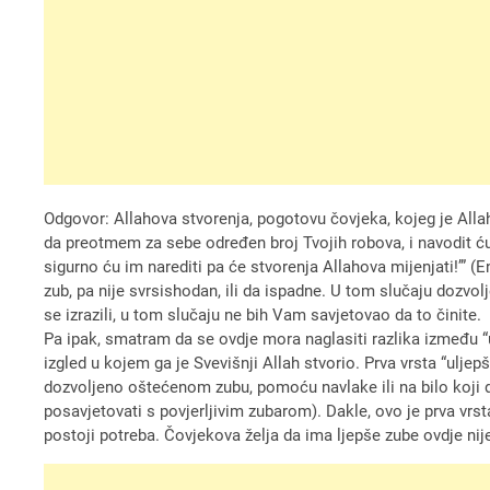
Odgovor: Allahova stvorenja, pogotovu čovjeka, kojeg je Allah 
da preotmem za sebe određen broj Tvojih robova, i navodit ću i
sigurno ću im narediti pa će stvorenja Allahova mijenjati!’” 
zub, pa nije svrsishodan, ili da ispadne. U tom slučaju dozvolj
se izrazili, u tom slučaju ne bih Vam savjetovao da to činite.
Pa ipak, smatram da se ovdje mora naglasiti razlika između 
izgled u kojem ga je Svevišnji Allah stvorio. Prva vrsta “uljep
dozvoljeno oštećenom zubu, pomoću navlake ili na bilo koji dru
posavjetovati s povjerljivim zubarom). Dakle, ovo je prva vrsta
postoji potreba. Čovjekova želja da ima ljepše zube ovdje nije