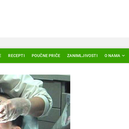
Svjetlo Islama
LAM – EDUKACIJA – AKTUELNOSTI
E
RECEPTI
POUČNE PRIČE
ZANIMLJIVOSTI
O NAMA