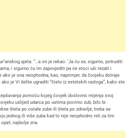
’anskog ajeta: “…a on je rekao: ‘Ja ću se, sigurno, potruditi
ma, i sigurno ću im zapovjediti pa će stoci uši rezati i
ze ako je ona neophodna, kao, naprimjer, da čovjeku dotraje
ako je Vi želite ugraditi “čisto iz estetskih razloga”, kako ste
uljepšavanja pomoću kojeg čovjek doslovno mijenja svoj
 čovjeku uslijed udarca po ustima pocrnio zub, bilo bi
ne šteta po ostale zube ili šteta po zdravlje; treba se
oju jednog ili više zuba kad to nije neophodno niti za tim
 opet, najbolje zna.