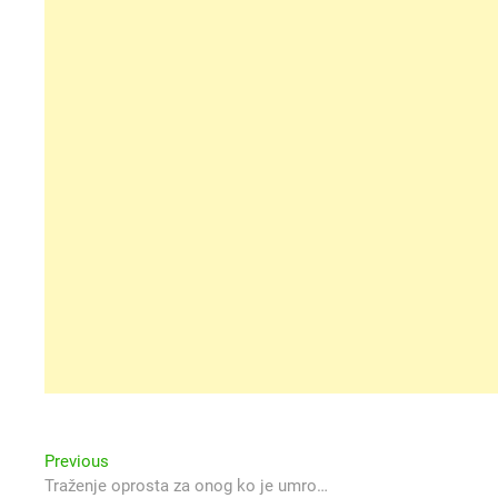
Navigacija
Previous
Previous
post:
Traženje oprosta za onog ko je umro…
objava