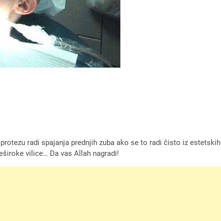
 protezu radi spajanja prednjih zuba ako se to radi čisto iz estetsk
reširoke vilice… Da vas Allah nagradi!