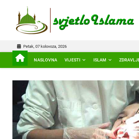
Skip
to
IS
content
Petak, 07 kolovoza, 2026
NASLOVNA
VIJESTI
ISLAM
ZDRAVLJ