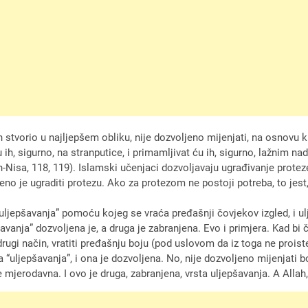
stvorio u najljepšem obliku, nije dozvoljeno mijenjati, na osnovu kur
h, sigurno, na stranputice, i primamljivat ću ih, sigurno, lažnim nada
(En-Nisa, 118, 119). Islamski učenjaci dozvoljavaju ugrađivanje prote
eno je ugraditi protezu. Ako za protezom ne postoji potreba, to jest, 
“uljepšavanja” pomoću kojeg se vraća pređašnji čovjekov izgled, i 
šavanja” dozvoljena je, a druga je zabranjena. Evo i primjera. Kad bi
gi način, vratiti pređašnju boju (pod uslovom da iz toga ne proistek
 “uljepšavanja”, i ona je dozvoljena. No, nije dozvoljeno mijenjati b
 mjerodavna. I ovo je druga, zabranjena, vrsta uljepšavanja. A Allah,