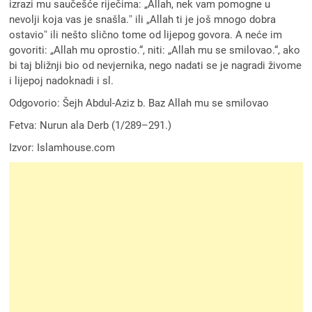
izrazi mu saučešće riječima: „Allah, nek vam pomogne u
nevolji koja vas je snašla.ˮ ili „Allah ti je još mnogo dobra
ostavioˮ ili nešto slično tome od lijepog govora. A neće im
govoriti: „Allah mu oprostio.“, niti: „Allah mu se smilovao.“, ako
bi taj bližnji bio od nevjernika, nego nadati se je nagradi živome
i lijepoj nadoknadi i sl.
Odgovorio: Šejh Abdul-Aziz b. Baz Allah mu se smilovao
Fetva: Nurun ala Derb (1/289–291.)
Izvor: Islamhouse.com