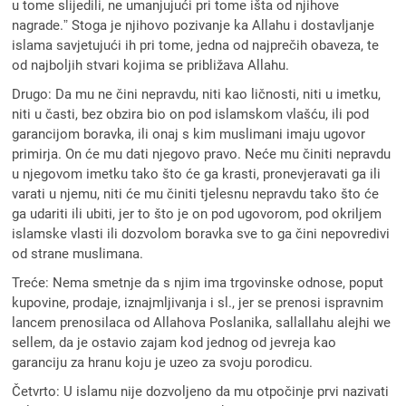
u tome slijedili, ne umanjujući pri tome išta od njihove
nagrade.ˮ Stoga je njihovo pozivanje ka Allahu i dostavljanje
islama savjetujući ih pri tome, jedna od najprečih obaveza, te
od najboljih stvari kojima se približava Allahu.
Drugo: Da mu ne čini nepravdu, niti kao ličnosti, niti u imetku,
niti u časti, bez obzira bio on pod islamskom vlašću, ili pod
garancijom boravka, ili onaj s kim muslimani imaju ugovor
primirja. On će mu dati njegovo pravo. Neće mu činiti nepravdu
u njegovom imetku tako što će ga krasti, pronevjeravati ga ili
varati u njemu, niti će mu činiti tjelesnu nepravdu tako što će
ga udariti ili ubiti, jer to što je on pod ugovorom, pod okriljem
islamske vlasti ili dozvolom boravka sve to ga čini nepovredivi
od strane muslimana.
Treće: Nema smetnje da s njim ima trgovinske odnose, poput
kupovine, prodaje, iznajmljivanja i sl., jer se prenosi ispravnim
lancem prenosilaca od Allahova Poslanika, sallallahu alejhi we
sellem, da je ostavio zajam kod jednog od jevreja kao
garanciju za hranu koju je uzeo za svoju porodicu.
Četvrto: U islamu nije dozvoljeno da mu otpočinje prvi nazivati