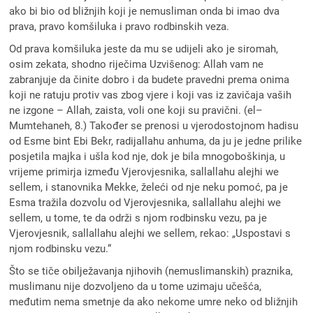
ako bi bio od bližnjih koji je nemusliman onda bi imao dva
prava, pravo komšiluka i pravo rodbinskih veza.
Od prava komšiluka jeste da mu se udijeli ako je siromah,
osim zekata, shodno riječima Uzvišenog: Allah vam ne
zabranjuje da činite dobro i da budete pravedni prema onima
koji ne ratuju protiv vas zbog vjere i koji vas iz zavičaja vaših
ne izgone – Allah, zaista, voli one koji su pravični. (el–
Mumtehaneh, 8.) Također se prenosi u vjerodostojnom hadisu
od Esme bint Ebi Bekr, radijallahu anhuma, da ju je jedne prilike
posjetila majka i ušla kod nje, dok je bila mnogoboškinja, u
vrijeme primirja između Vjerovjesnika, sallallahu alejhi we
sellem, i stanovnika Mekke, želeći od nje neku pomoć, pa je
Esma tražila dozvolu od Vjerovjesnika, sallallahu alejhi we
sellem, u tome, te da održi s njom rodbinsku vezu, pa je
Vjerovjesnik, sallallahu alejhi we sellem, rekao: „Uspostavi s
njom rodbinsku vezu.“
Što se tiče obilježavanja njihovih (nemuslimanskih) praznika,
muslimanu nije dozvoljeno da u tome uzimaju učešća,
međutim nema smetnje da ako nekome umre neko od bližnjih