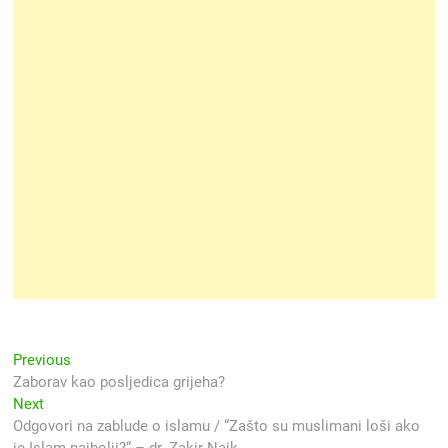
Navigacija
Previous
Previous
post:
Zaborav kao posljedica grijeha?
objava
Next
Next
post:
Odgovori na zablude o islamu / “Zašto su muslimani loši ako
je Islam najbolji?“ – dr. Zakir Naik