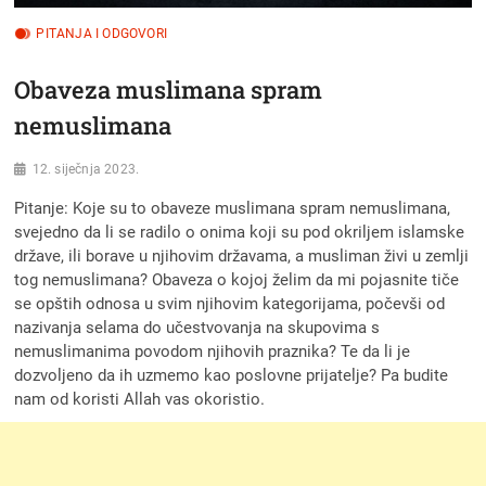
PITANJA I ODGOVORI
Obaveza muslimana spram
nemuslimana
12. siječnja 2023.
Pitanje: Koje su to obaveze muslimana spram nemuslimana,
svejedno da li se radilo o onima koji su pod okriljem islamske
države, ili borave u njihovim državama, a musliman živi u zemlji
tog nemuslimana? Obaveza o kojoj želim da mi pojasnite tiče
se opštih odnosa u svim njihovim kategorijama, počevši od
nazivanja selama do učestvovanja na skupovima s
nemuslimanima povodom njihovih praznika? Te da li je
dozvoljeno da ih uzmemo kao poslovne prijatelje? Pa budite
nam od koristi Allah vas okoristio.