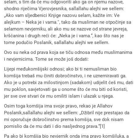
selam, s tim da će mu odgovoriti ako ga on njemu nazove,
shodno riječima Vjerovjesnika, sallallahu alejhi we sellem:
„Ako vam sljedbenici Knjige nazovu selam, kažite im: Ve
alejkum – Neka je i vama.ˮ, tako da musliman ne otpočinje sa
selamom nevjerniku, ali ako mu se nazove od strane jevreja,
kršćanina i drugih reći će: „Neka je i vama.“, kao što nas je
tome podučio Poslanik, sallallahu alejhi we sellem.
Ovo su neka od prava koja se tiču odnosa među muslimanima
i nevjernicima. Tome se može još dodati:
Lijepi međukomšijski odnosi; ako bi ti nemusliman bio
komšija trebaš mu činiti dobročinstvo, i ne uznemiravati ga.
Ako je u potrebi za milostinjom (sadakom) udijelit ćeš mu, dati
mu poklon, savjetovati ga u onome što će mu biti od koristi,
jer sve ove stvari će mu omiliti islam i ulazak u njega.
Osim toga komšija ima svoje pravo, rekao je Allahov
Poslanik,sallallahu alejhi we sellem: „Džibril nije prestajao da
mi oporučuje dobročinstvo prema komšija, sve dok nisam
pomislio da će mu dati i dio nasljednog prava.“[1]
Pa ako bi komšija bio nevjernik onda ima pravo komšiluka, a