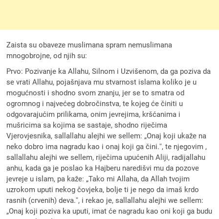
Zaista su obaveze muslimana spram nemuslimana
mnogobrojne, od njih su:
Prvo: Pozivanje ka Allahu, Silnom i Uzvišenom, da ga poziva da
se vrati Allahu, pojašnjava mu stvarnost islama koliko je u
mogućnosti i shodno svom znanju, jer se to smatra od
ogromnog i najvećeg dobročinstva, te kojeg će činiti u
odgovarajućim prilikama, onim jevrejima, kršćanima i
mušricima sa kojima se sastaje, shodno riječima
Vjerovjesnika, sallallahu alejhi we sellem: „Onaj koji ukaže na
neko dobro ima nagradu kao i onaj koji ga čini.ˮ, te njegovim ,
sallallahu alejhi we sellem, riječima upućenih Aliji, radijallahu
anhu, kada ga je poslao ka Hajberu naredišvi mu da pozove
jevreje u islam, pa kaže: „Tako mi Allaha, da Allah tvojim
uzrokom uputi nekog čovjeka, bolje ti je nego da imaš krdo
rasnih (crvenih) deva.ˮ, i rekao je, sallallahu alejhi we sellem:
„Onaj koji poziva ka uputi, imat će nagradu kao oni koji ga budu