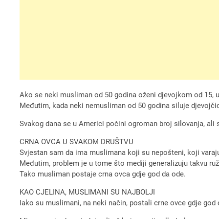
Ako se neki musliman od 50 godina oženi djevojkom od 15, uz 
Međutim, kada neki nemusliman od 50 godina siluje djevojčicu o
Svakog dana se u Americi počini ogroman broj silovanja, ali s
CRNA OVCA U SVAKOM DRUŠTVU
Svjestan sam da ima muslimana koji su nepošteni, koji varaju, 
Međutim, problem je u tome što mediji generalizuju takvu ru
Tako musliman postaje crna ovca gdje god da ode.
KAO CJELINA, MUSLIMANI SU NAJBOLJI
Iako su muslimani, na neki način, postali crne ovce gdje god