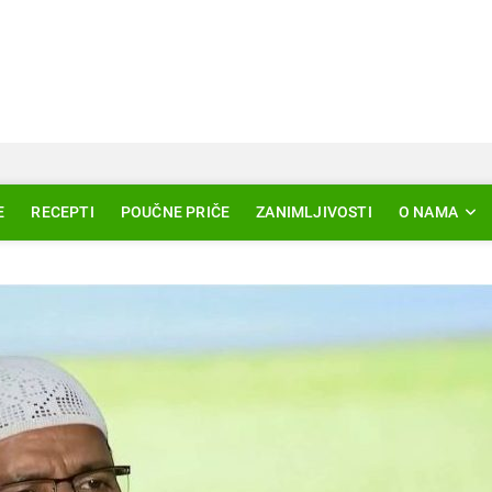
Svjetlo Islama
LAM – EDUKACIJA – AKTUELNOSTI
E
RECEPTI
POUČNE PRIČE
ZANIMLJIVOSTI
O NAMA