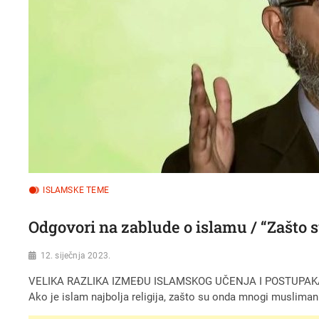
ISLAMSKE TEME
Odgovori na zablude o islamu / “Zašto su
12. siječnja 2023.
VELIKA RAZLIKA IZMEĐU ISLAMSKOG UČENJA I POSTUPA
Ako je islam najbolja religija, zašto su onda mnogi muslimani