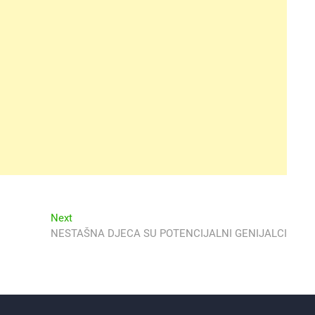
Next
Next
post:
NESTAŠNA DJECA SU POTENCIJALNI GENIJALCI