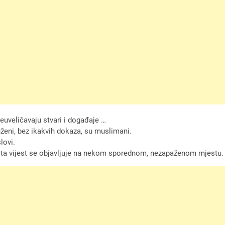
reuveličavaju stvari i događaje …
uženi, bez ikakvih dokaza, su muslimani.
lovi.
i, ta vijest se objavljuje na nekom sporednom, nezapaženom mjestu.