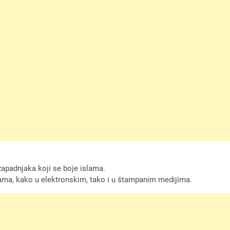
 zapadnjaka koji se boje islama.
slama, kako u elektronskim, tako i u štampanim medijima.