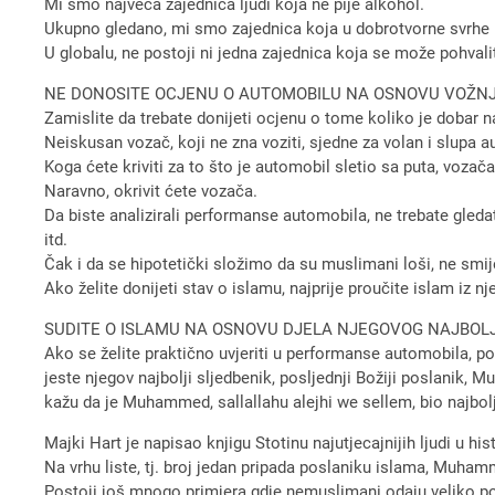
Mi smo najveća zajednica ljudi koja ne pije alkohol.
Ukupno gledano, mi smo zajednica koja u dobrotvorne svrhe u
U globalu, ne postoji ni jedna zajednica koja se može pohval
NE DONOSITE OCJENU O AUTOMOBILU NA OSNOVU VOŽN
Zamislite da trebate donijeti ocjenu o tome koliko je dobar 
Neiskusan vozač, koji ne zna voziti, sjedne za volan i slupa a
Koga ćete kriviti za to što je automobil sletio sa puta, vozača
Naravno, okrivit ćete vozača.
Da biste analizirali performanse automobila, ne trebate gleda
itd.
Čak i da se hipotetički složimo da su muslimani loši, ne smij
Ako želite donijeti stav o islamu, najprije proučite islam iz n
SUDITE O ISLAMU NA OSNOVU DJELA NJEGOVOG NAJBOLJEG
Ako se želite praktično uvjeriti u performanse automobila, po
jeste njegov najbolji sljedbenik, posljednji Božiji poslanik,
kažu da je Muhammed, sallallahu alejhi we sellem, bio najbol
Majki Hart je napisao knjigu Stotinu najutjecajnijih ljudi u hist
Na vrhu liste, tj. broj jedan pripada poslaniku islama, Muham
Postoji još mnogo primjera gdje nemuslimani odaju veliko po