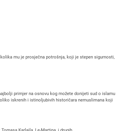
kolika mu je prosječna potrošnja, koji je stepen sigurnosti,
 najbolji primjer na osnovu kog možete donijeti sud o islamu
liko iskrenih i istinoljubivih historičara nemuslimana koji
omasa Karlajla, Le-Martina, i drugih.