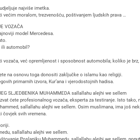
djeljuje najviše imetka.
iti većim moralom, trezvenošću, poštivanjem ljudskih prava …
JE VOZAČA
najnoviji model Mercedesa.
uto.
 ili automobil?
ti vozača, već opremljenost i sposobnost automobila; koliko je brz, 
ete na osnovu toga donositi zaključke o islamu kao religiji.
jegovih primarnih izvora, Kur’ana i vjerodostojnih hadisa.
 SLJEDBENIKA MUHAMMEDA sallallahu alejhi we sellem
zvat ćete profesionalnog vozača, eksperta za testiranje. Isto tako,
 Muhammed, sallallahu alejhi we sellem. Osim muslimana, ima još neko
ji čovjek svih vremena.
oriji.
medu, sallallahu alejhi we sellem.
štovanje Poslaniku Muhammedu, sallallahu alejhi we sellem, poput T