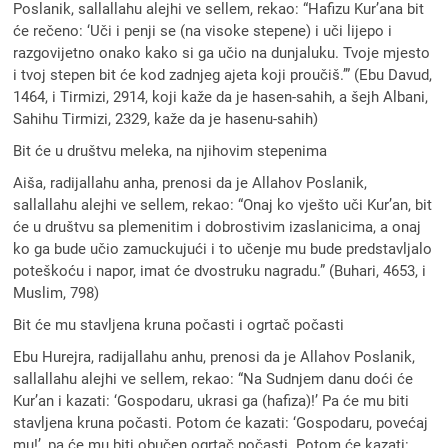
Poslanik, sallallahu alejhi ve sellem, rekao: “Hafizu Kur’ana bit
će rečeno: ‘Uči i penji se (na visoke stepene) i uči lijepo i
razgovijetno onako kako si ga učio na dunjaluku. Tvoje mjesto
i tvoj stepen bit će kod zadnjeg ajeta koji proučiš.’” (Ebu Davud,
1464, i Tirmizi, 2914, koji kaže da je hasen-sahih, a šejh Albani,
Sahihu Tirmizi, 2329, kaže da je hasenu-sahih)
Bit će u društvu meleka, na njihovim stepenima
Aiša, radijallahu anha, prenosi da je Allahov Poslanik,
sallallahu alejhi ve sellem, rekao: “Onaj ko vješto uči Kur’an, bit
će u društvu sa plemenitim i dobrostivim izaslanicima, a onaj
ko ga bude učio zamuckujući i to učenje mu bude predstavljalo
poteškoću i napor, imat će dvostruku nagradu.” (Buhari, 4653, i
Muslim, 798)
Bit će mu stavljena kruna počasti i ogrtač počasti
Ebu Hurejra, radijallahu anhu, prenosi da je Allahov Poslanik,
sallallahu alejhi ve sellem, rekao: “Na Sudnjem danu doći će
Kur’an i kazati: ‘Gospodaru, ukrasi ga (hafiza)!’ Pa će mu biti
stavljena kruna počasti. Potom će kazati: ‘Gospodaru, povećaj
mu!’, pa će mu biti obučen ogrtač počasti. Potom će kazati: