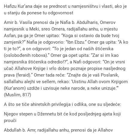
Hafizu Kur’ana daje se prednost u namjesništvu i vlasti, ako je
u stanju da ponese tu odgovornost
Amir b. Vasila prenosi da je Nafia b. Abdulharis, Omerov
namjesnik u Meki, sreo Omera, radijallahu anhu, u mjestu
Asfan, pa ga je Omer upitao: “Koga si ostavio da bude tvoj
zamjenik?” Nafia je odgovorio: “Ibn Ebzu.” Omer ga upita: “A ko
ti je to?”, a on odgovori: “To je jedan od naših štićenika
(oslobođenih robova).” Omer ga opet upita: “Zar si im kao
namjesnika štićenika odredio!?”, a Nafi odgovori: “On je vrsni
učač Allahove Knjige i vrlo dobro poznaje propise nasljednog
prava (feraid).” Omer tada reče: “Znajte da je vaš Poslanik,
sallallahu alejhi ve sellem, rekao: ‘Uistinu Allah ovom Knjigom
(Kur’anom) uzdiže i uzvisuje neke narode, a neke unizuje.’”
(Muslim, 817)
A što se tiče ahiretskih privilegija i odlika, one su sljedeće:
Njegov stepen u Džennetu bit će kod posljednjeg ajeta koji
prouči
Abdullah b. Amr, radijallahu anhu, prenosi da je Allahov