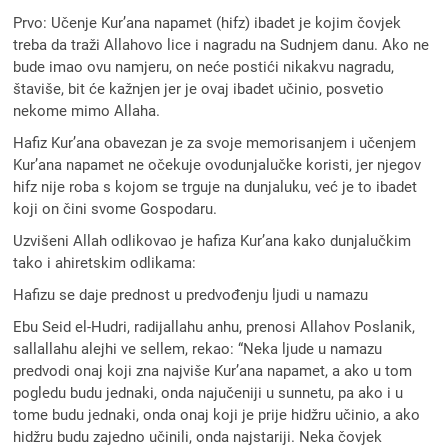
Prvo: Učenje Kur’ana napamet (hifz) ibadet je kojim čovjek
treba da traži Allahovo lice i nagradu na Sudnjem danu. Ako ne
bude imao ovu namjeru, on neće postići nikakvu nagradu,
štaviše, bit će kažnjen jer je ovaj ibadet učinio, posvetio
nekome mimo Allaha.
Hafiz Kur’ana obavezan je za svoje memorisanjem i učenjem
Kur’ana napamet ne očekuje ovodunjalučke koristi, jer njegov
hifz nije roba s kojom se trguje na dunjaluku, već je to ibadet
koji on čini svome Gospodaru.
Uzvišeni Allah odlikovao je hafiza Kur’ana kako dunjalučkim
tako i ahiretskim odlikama:
Hafizu se daje prednost u predvođenju ljudi u namazu
Ebu Seid el-Hudri, radijallahu anhu, prenosi Allahov Poslanik,
sallallahu alejhi ve sellem, rekao: “Neka ljude u namazu
predvodi onaj koji zna najviše Kur’ana napamet, a ako u tom
pogledu budu jednaki, onda najučeniji u sunnetu, pa ako i u
tome budu jednaki, onda onaj koji je prije hidžru učinio, a ako
hidžru budu zajedno učinili, onda najstariji. Neka čovjek