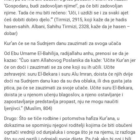
‘Gospodaru, budi zadovoljan njime!’, pa će biti zadovoljan
njime. Tada će mu biti rečeno: ‘Uči, i uzdiži se i za svaki ajet
ćeš dobiti dobro djelo.’” (Tirmizi, 2915, koji kaže da je hadis
hasen-sahih. Albani, Sahihu Tirmizi, 2328, kaže da je hasen –
dobar)
Kur’an će se na Sudnjem danu zauzimati za svoga učača
Od Ebu Umame El-Bahilija, radijallahu anhu, prenosi se da je
kazao: “Čuo sam Allahovog Poslanika da kaže: ‘Učite Kur’an jer
će on doći i zauzimati se za one koji su ih učili. Učite
zehravejni: suru El-Bekara i suru Alu Imran, doista će njih dvije
doći na Sudnjem danu kao da su dva oblaka, ili dva gusta jata
ptica, pa će se zauzimati za svoje učače. Učite suru El-Bekara,
doista je u njenom učenju blagoslov, a njeno ostavljanje i
zapostavljanje predstavlja propast, nju ne mogu naučiti
ljenjivci.” (Muslim, 804)
Drugo: Što se tiče rodbine i potomstva hafiza Kur’ana, u
dokazima se spominju njegovi roditelji kojima će biti obučeni
ogrtači vredniji od dunjaluka i onoga što je na njemu, iz razloga
što su oni pazili i odgajali svoje dijete. Pa čak ako bi oni i bili