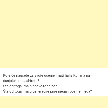
Koje će nagrade za svoje učenje imati hafiz Kur’ana na
dunjaluku i na ahiretu?
Šta od toga ima njegova rodbina?
Šta od toga imaju generacije prije njega i poslije njega?