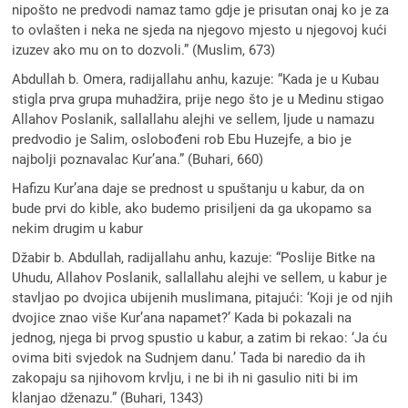
nipošto ne predvodi namaz tamo gdje je prisutan onaj ko je za
to ovlašten i neka ne sjeda na njegovo mjesto u njegovoj kući
izuzev ako mu on to dozvoli.” (Muslim, 673)
Abdullah b. Omera, radijallahu anhu, kazuje: “Kada je u Kubau
stigla prva grupa muhadžira, prije nego što je u Medinu stigao
Allahov Poslanik, sallallahu alejhi ve sellem, ljude u namazu
predvodio je Salim, oslobođeni rob Ebu Huzejfe, a bio je
najbolji poznavalac Kur’ana.” (Buhari, 660)
Hafizu Kur’ana daje se prednost u spuštanju u kabur, da on
bude prvi do kible, ako budemo prisiljeni da ga ukopamo sa
nekim drugim u kabur
Džabir b. Abdullah, radijallahu anhu, kazuje: “Poslije Bitke na
Uhudu, Allahov Poslanik, sallallahu alejhi ve sellem, u kabur je
stavljao po dvojica ubijenih muslimana, pitajući: ‘Koji je od njih
dvojice znao više Kur’ana napamet?’ Kada bi pokazali na
jednog, njega bi prvog spustio u kabur, a zatim bi rekao: ‘Ja ću
ovima biti svjedok na Sudnjem danu.’ Tada bi naredio da ih
zakopaju sa njihovom krvlju, i ne bi ih ni gasulio niti bi im
klanjao dženazu.” (Buhari, 1343)