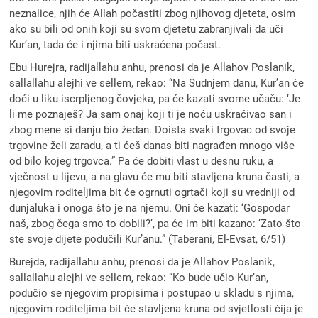
neznalice, njih će Allah počastiti zbog njihovog djeteta, osim
ako su bili od onih koji su svom djetetu zabranjivali da uči
Kur’an, tada će i njima biti uskraćena počast.
Ebu Hurejra, radijallahu anhu, prenosi da je Allahov Poslanik,
sallallahu alejhi ve sellem, rekao: “Na Sudnjem danu, Kur’an će
doći u liku iscrpljenog čovjeka, pa će kazati svome učaču: ‘Je
li me poznaješ? Ja sam onaj koji ti je noću uskraćivao san i
zbog mene si danju bio žedan. Doista svaki trgovac od svoje
trgovine želi zaradu, a ti ćeš danas biti nagrađen mnogo više
od bilo kojeg trgovca.” Pa će dobiti vlast u desnu ruku, a
vječnost u lijevu, a na glavu će mu biti stavljena kruna časti, a
njegovim roditeljima bit će ogrnuti ogrtači koji su vredniji od
dunjaluka i onoga što je na njemu. Oni će kazati: ‘Gospodar
naš, zbog čega smo to dobili?’, pa će im biti kazano: ‘Zato što
ste svoje dijete podučili Kur’anu.” (Taberani, El-Evsat, 6/51)
Burejda, radijallahu anhu, prenosi da je Allahov Poslanik,
sallallahu alejhi ve sellem, rekao: “Ko bude učio Kur’an,
podučio se njegovim propisima i postupao u skladu s njima,
njegovim roditeljima bit će stavljena kruna od svjetlosti čija je