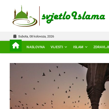
Skip
to
IS
content
Subota, 08 kolovoza, 2026
NASLOVNA
VIJESTI
ISLAM
ZDRAVLJ