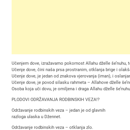
Učenjem dove, izražavamo pokornost Allahu dželle še’nuhu, t
Učenje dove, čini naša prsa prostranim, otklanja brige i olakš
Učenje dove, je jedan od znakova vjerovanja (iman), i oslanjan
Učenje dove, je povod silasku rahmeta – Allahove dželle še’nuh
Osoba koja uči dovu, je omiljena i draga Allahu dželle še’nuhu
PLODOVI ODRŽAVANJA RODBINSKIH VEZA!?
Održavanje rodbinskih veza – jedan je od glavnih
razloga ulaska u Džennet.
Održavanje rodbinskih veza – otklanja zlo.