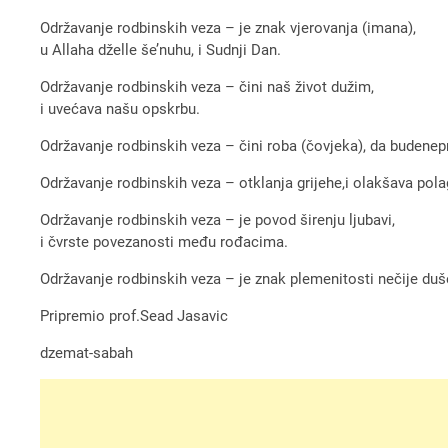
Održavanje rodbinskih veza – je znak vjerovanja (imana),
u Allaha dželle še’nuhu, i Sudnji Dan.
Održavanje rodbinskih veza – čini naš život dužim,
i uvećava našu opskrbu.
Održavanje rodbinskih veza – čini roba (čovjeka), da budenep
Održavanje rodbinskih veza – otklanja grijehe,i olakšava pol
Održavanje rodbinskih veza – je povod širenju ljubavi,
i čvrste povezanosti među rođacima.
Održavanje rodbinskih veza – je znak plemenitosti nečije duš
Pripremio prof.Sead Jasavic
dzemat-sabah