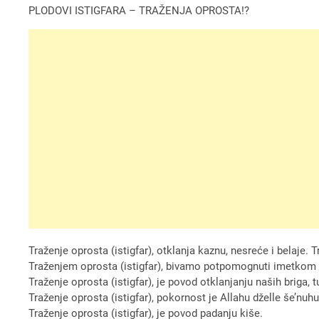
PLODOVI ISTIGFARA – TRAŽENJA OPROSTA!?
Traženje oprosta (istigfar), otklanja kaznu, nesreće i belaje. Tr
Traženjem oprosta (istigfar), bivamo potpomognuti imetkom 
Traženje oprosta (istigfar), je povod otklanjanju naših briga, 
Traženje oprosta (istigfar), pokornost je Allahu dželle še’n
Traženje oprosta (istigfar), je povod padanju kiše.