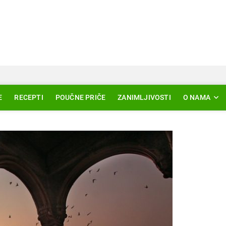
Svjetlo Islama
LAM – EDUKACIJA – AKTUELNOSTI
E
RECEPTI
POUČNE PRIČE
ZANIMLJIVOSTI
O NAMA