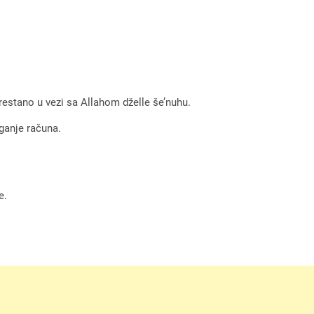
restano u vezi sa Allahom dželle še’nuhu.
aganje računa.
e.