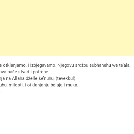
e otklanjamo, i izbjegavamo, Njegovu srdžbu subhanehu we te’ala.
ava naše stvari i potrebe.
ja na Allaha dželle še’nuhu, (tevekkul).
u, milosti, i otklanjanju belaja i muka.
.