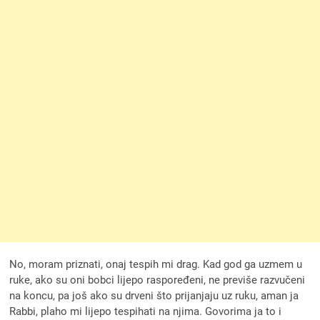
No, moram priznati, onaj tespih mi drag. Kad god ga uzmem u
ruke, ako su oni bobci lijepo raspoređeni, ne previše razvučeni
na koncu, pa još ako su drveni što prijanjaju uz ruku, aman ja
Rabbi, plaho mi lijepo tespihati na njima. Govorima ja to i