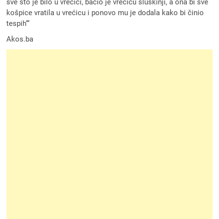
sve što je bilo u vrećici, bacio je vrećicu sluškinji, a ona bi sve
košpice vratila u vrećicu i ponovo mu je dodala kako bi činio
tespih‘“
Akos.ba