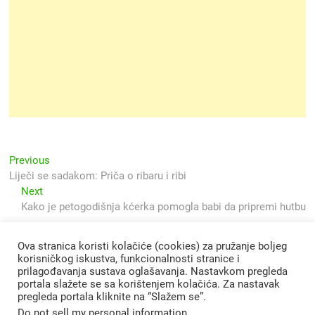
Navigacija
Previous
Previous
post:
Liječi se sadakom: Priča o ribaru i ribi
objava
Next
Next
post:
Kako je petogodišnja kćerka pomogla babi da pripremi hutbu
Ova stranica koristi kolačiće (cookies) za pružanje boljeg
korisničkog iskustva, funkcionalnosti stranice i
prilagođavanja sustava oglašavanja. Nastavkom pregleda
portala slažete se sa korištenjem kolačića. Za nastavak
pregleda portala kliknite na “Slažem se”.
Do not sell my personal information
.