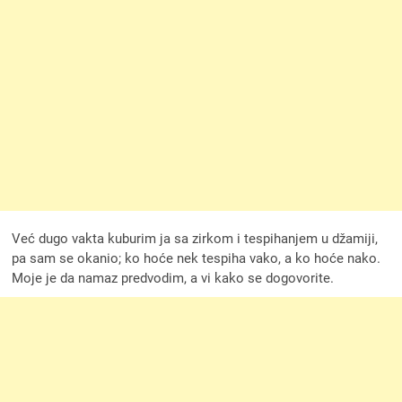
Već dugo vakta kuburim ja sa zirkom i tespihanjem u džamiji,
pa sam se okanio; ko hoće nek tespiha vako, a ko hoće nako.
Moje je da namaz predvodim, a vi kako se dogovorite.