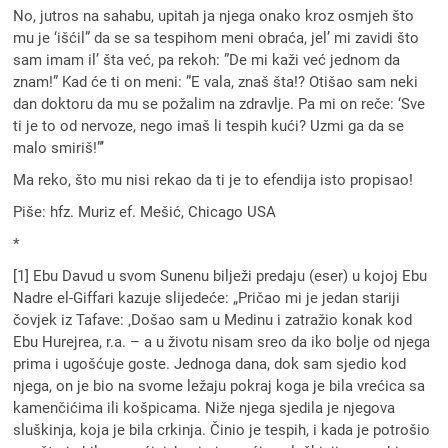
No, jutros na sahabu, upitah ja njega onako kroz osmjeh što
mu je ‘išćil” da se sa tespihom meni obraća, jel’ mi zavidi što
sam imam il’ šta već, pa rekoh: ”De mi kaži već jednom da
znam!” Kad će ti on meni: ”E vala, znaš šta!? Otišao sam neki
dan doktoru da mu se požalim na zdravlje. Pa mi on reče: ‘Sve
ti je to od nervoze, nego imaš li tespih kući? Uzmi ga da se
malo smiriš!”’
Ma reko, što mu nisi rekao da ti je to efendija isto propisao!
Piše: hfz. Muriz ef. Mešić, Chicago USA
*
[1] Ebu Davud u svom Sunenu bilježi predaju (eser) u kojoj Ebu
Nadre el-Giffari kazuje slijedeće: „Pričao mi je jedan stariji
čovjek iz Tafave: ‚Došao sam u Medinu i zatražio konak kod
Ebu Hurejrea, r.a. – a u životu nisam sreo da iko bolje od njega
prima i ugošćuje goste. Jednoga dana, dok sam sjedio kod
njega, on je bio na svome ležaju pokraj koga je bila vrećica sa
kamenčićima ili košpicama. Niže njega sjedila je njegova
sluškinja, koja je bila crkinja. Činio je tespih, i kada je potrošio