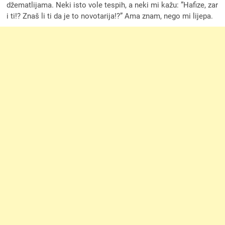
džematlijama. Neki isto vole tespih, a neki mi kažu: ”Hafize, zar
i ti!? Znaš li ti da je to novotarija!?” Ama znam, nego mi lijepa.