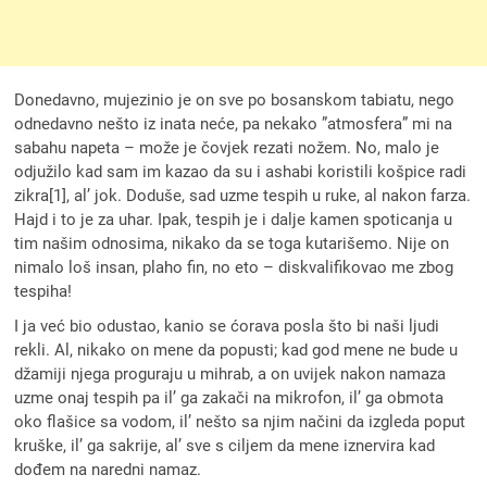
Donedavno, mujezinio je on sve po bosanskom tabiatu, nego
odnedavno nešto iz inata neće, pa nekako ”atmosfera” mi na
sabahu napeta – može je čovjek rezati nožem. No, malo je
odjužilo kad sam im kazao da su i ashabi koristili košpice radi
zikra[1], al’ jok. Doduše, sad uzme tespih u ruke, al nakon farza.
Hajd i to je za uhar. Ipak, tespih je i dalje kamen spoticanja u
tim našim odnosima, nikako da se toga kutarišemo. Nije on
nimalo loš insan, plaho fin, no eto – diskvalifikovao me zbog
tespiha!
I ja već bio odustao, kanio se ćorava posla što bi naši ljudi
rekli. Al, nikako on mene da popusti; kad god mene ne bude u
džamiji njega proguraju u mihrab, a on uvijek nakon namaza
uzme onaj tespih pa il’ ga zakači na mikrofon, il’ ga obmota
oko flašice sa vodom, il’ nešto sa njim načini da izgleda poput
kruške, il’ ga sakrije, al’ sve s ciljem da mene iznervira kad
dođem na naredni namaz.