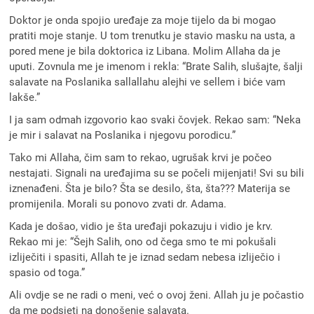
Doktor je onda spojio uređaje za moje tijelo da bi mogao
pratiti moje stanje. U tom trenutku je stavio masku na usta, a
pored mene je bila doktorica iz Libana. Molim Allaha da je
uputi. Zovnula me je imenom i rekla: “Brate Salih, slušajte, šalji
salavate na Poslanika sallallahu alejhi ve sellem i biće vam
lakše.”
I ja sam odmah izgovorio kao svaki čovjek. Rekao sam: “Neka
je mir i salavat na Poslanika i njegovu porodicu.”
Tako mi Allaha, čim sam to rekao, ugrušak krvi je počeo
nestajati. Signali na uređajima su se počeli mijenjati! Svi su bili
iznenađeni. Šta je bilo? Šta se desilo, šta, šta??? Materija se
promijenila. Morali su ponovo zvati dr. Adama.
Kada je došao, vidio je šta uređaji pokazuju i vidio je krv.
Rekao mi je: “Šejh Salih, ono od čega smo te mi pokušali
izliječiti i spasiti, Allah te je iznad sedam nebesa izliječio i
spasio od toga.”
Ali ovdje se ne radi o meni, već o ovoj ženi. Allah ju je počastio
da me podsjeti na donošenje salavata.