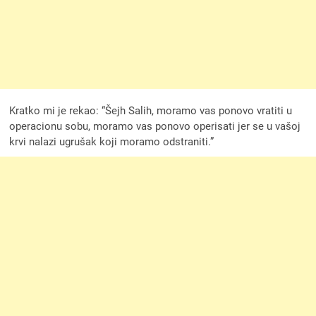
Kratko mi je rekao: “Šejh Salih, moramo vas ponovo vratiti u
operacionu sobu, moramo vas ponovo operisati jer se u vašoj
krvi nalazi ugrušak koji moramo odstraniti.”