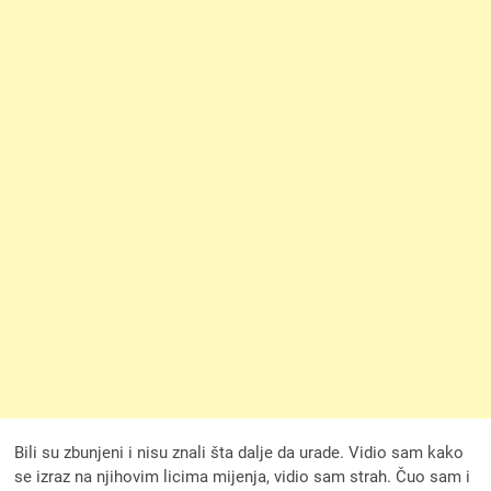
Bili su zbunjeni i nisu znali šta dalje da urade. Vidio sam kako
se izraz na njihovim licima mijenja, vidio sam strah. Čuo sam i