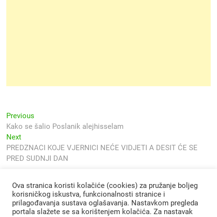
Navigacija
Previous
Previous
post:
Kako se šalio Poslanik alejhisselam
objava
Next
Next
post:
PREDZNACI KOJE VJERNICI NEĆE VIDJETI A DESIT ĆE SE
PRED SUDNJI DAN
Ova stranica koristi kolačiće (cookies) za pružanje boljeg
korisničkog iskustva, funkcionalnosti stranice i
prilagođavanja sustava oglašavanja. Nastavkom pregleda
portala slažete se sa korištenjem kolačića. Za nastavak