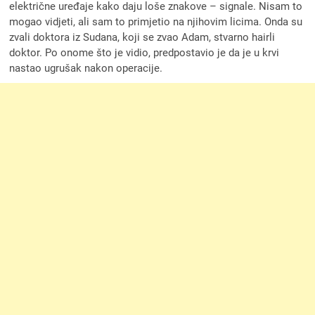
električne uređaje kako daju loše znakove – signale. Nisam to
mogao vidjeti, ali sam to primjetio na njihovim licima. Onda su
zvali doktora iz Sudana, koji se zvao Adam, stvarno hairli
doktor. Po onome što je vidio, predpostavio je da je u krvi
nastao ugrušak nakon operacije.