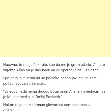
Naravno, to me je šokiralo, kao da me je grom udario. Ali u to
vrijeme Allah mi je dao nadu da će operacija biti uspješna.
I po drugi put, strah mi se polahko počeo javljati, pa sam
počeo izgovarati šehadet.
“Svjedočim da nema drugog Boga osim Allaha, i svjedočim da
je Muhammed a. s. Božiji Poslanik.”
Nakon toga sam klimnuo glavom da sam spreman za
operaciju.