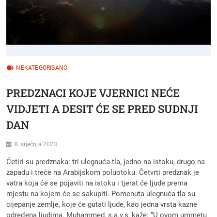
NEKATEGORISANO
PREDZNACI KOJE VJERNICI NEĆE
VIDJETI A DESIT ĆE SE PRED SUDNJI
DAN
8. siječnja 2023.
Četiri su predznaka: tri ulegnuća tla, jedno na istoku, drugo na
zapadu i treće na Arabijskom poluotoku. Četvrti predznak je
vatra koja će se pojaviti na istoku i tjerat će ljude prema
mjestu na kojem će se sakupiti. Pomenuta ulegnuća tla su
cijepanje zemlje, koje će gutati ljude, kao jedna vrsta kazne
određena ljudima. Muhammed, s.a.v.s, kaže: “U ovom ummetu