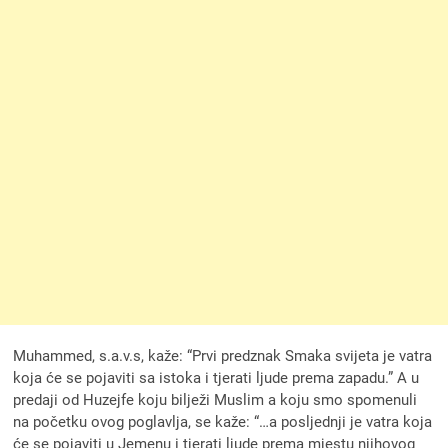
Muhammed, s.a.v.s, kaže: “Prvi predznak Smaka svijeta je vatra
koja će se pojaviti sa istoka i tjerati ljude prema zapadu.” A u
predaji od Huzejfe koju bilježi Muslim a koju smo spomenuli
na početku ovog poglavlja, se kaže: “…a posljednji je vatra koja
će se pojaviti u Jemenu i tjerati ljude prema mjestu njihovog