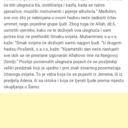
će biti ulegnuća tla, izobličenja i kazfa, kada se rašire
pjevačice, muzički instrumenti i pijenje alkohola.” Međutim,
sve ovo što je nabrojana u ovom hadisu neće zadesiti čitav
ummet, nego pojedine grupe ljudi. Zbog toga će Allah, dž.š,
usmrtiti vjernike, kako ne bi doživjeli ova ulegnuća i sam
potres koji će prethoditi Smaku svijeta. Muhammed, s.a.v.s,
kaže: “Smak svijeta će doživjeti samo najgori ljudi. “U drugom
hadisu Poslanik, s.a.v.s, kaže: “Kijametski dan neće nastupiti
sve dok se ne prestane izgovarati Allahovo ime na Njegovoj
Zemlji.” Poslije pomenutih ulegnuća pojavit će se posljednji
veliki predznak koji je ujedno i prvi znak stvarnog poremećaja
čitavoga svijeta. To je vatra koja će se pojaviti iz Jemena, ili iz
predjela Adena, ili sa istoka i koja će tjerati ljude prema mjestu
okupljanja u Šamu.