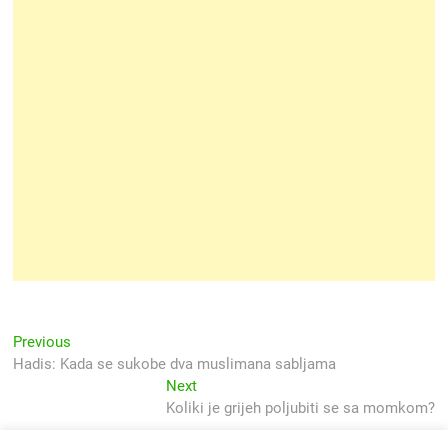
Navigacija
Previous
Previous
post:
Hadis: Kada se sukobe dva muslimana sabljama
objava
Next
Next
post:
Koliki je grijeh poljubiti se sa momkom?