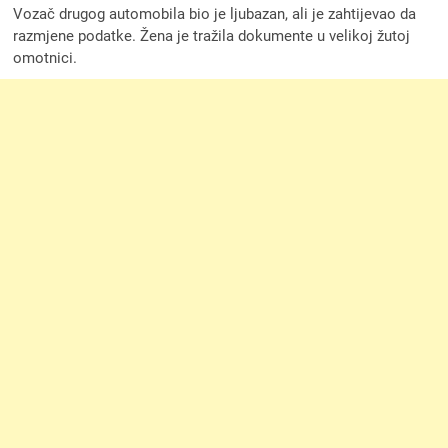
Vozač drugog automobila bio je ljubazan, ali je zahtijevao da
razmjene podatke. Žena je tražila dokumente u velikoj žutoj
omotnici.