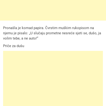
Pronašla je komad papira. Čvrstim muškim rukopisom na
njemu je pisalo: „U slučaju prometne nesreće sjeti se, dušo, ja
volim tebe, a ne auto!“
Priče za dušu