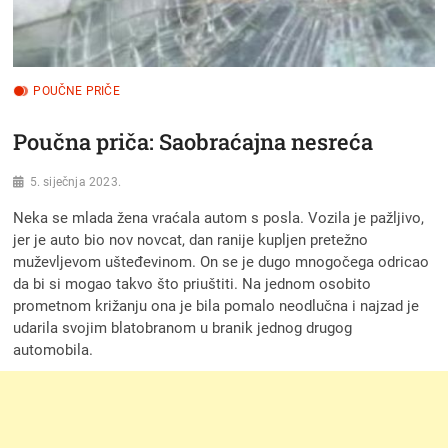
POUČNE PRIČE
Poučna priča: Saobraćajna nesreća
5. siječnja 2023.
Neka se mlada žena vraćala autom s posla. Vozila je pažljivo,
jer je auto bio nov novcat, dan ranije kupljen pretežno
muževljevom ušteđevinom. On se je dugo mnogočega odricao
da bi si mogao takvo što priuštiti. Na jednom osobito
prometnom križanju ona je bila pomalo neodlučna i najzad je
udarila svojim blatobranom u branik jednog drugog
automobila.