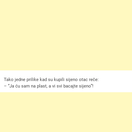
Tako jedne prilike kad su kupili sijeno otac reče:
– “Ja ću sam na plast, a vi svi bacajte sijeno”!