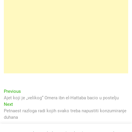
Navigacija
Previous
Previous
post:
Ajet koji je „velikog“ Omera ibn el-Hattaba bacio u postelju
objava
Next
Next
post:
Petnaest razloga radi kojih svako treba napustiti konzumiranje
duhana