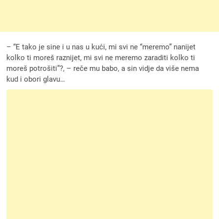
– “E tako je sine i u nas u kući, mi svi ne “meremo” nanijet
kolko ti moreš raznijet, mi svi ne meremo zaraditi kolko ti
moreš potrošiti”?, – reče mu babo, a sin vidje da više nema
kud i obori glavu…