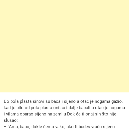
Do pola plasta sinovi su bacali sijeno a otac je nogama gazio,
kad je bilo od pola plasta oni su i dalje bacali a otac je nogama
i vilama obarao sijeno na zemlju Dok će ti onaj sin što nije
slušao:
– “Ama, babo, dokle ćemo vako, ako ti budeš vraćo sijeno