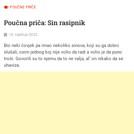
POUČNE PRIČE
Poučna priča: Sin rasipnik
10. siječnja 2023.
Bio neki čovjek pa imao nekoliko sinova, koji su ga dobro
slušali, osim jednog koj nije volio da radi a volio je da puno
troši. Govorili su to njemu da to ne valja, al’ on nikako da se
uhaviza.