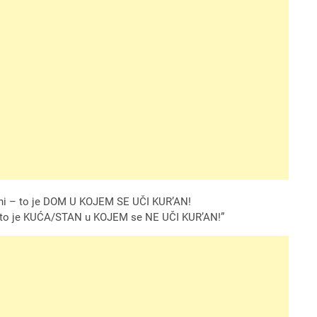
šejtani – to je DOM U KOJEM SE UČI KUR’AN!
ani – to je KUĆA/STAN u KOJEM se NE UČI KUR’AN!”