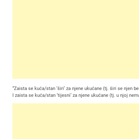
“Zaista se kuća/stan ‘širi’ za njene ukućane (tj. širi se njen
I zaista se kuća/stan ‘tijesni’ za njene ukućane (tj. u njoj 