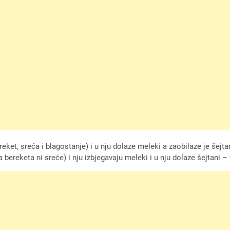
 bereket, sreća i blagostanje) i u nju dolaze meleki a zaobilaze je 
nema bereketa ni sreće) i nju izbjegavaju meleki i u nju dolaze šejt