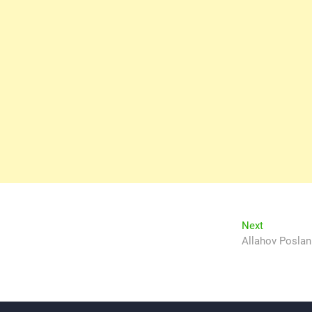
Next
Next
post:
Allahov Poslani