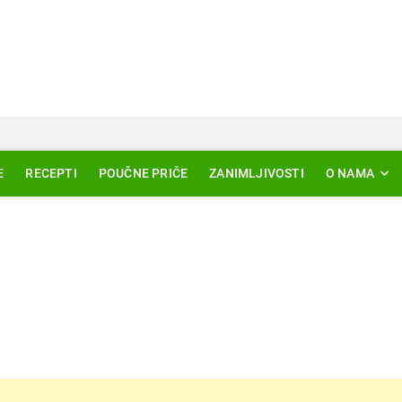
Svjetlo Islama
LAM – EDUKACIJA – AKTUELNOSTI
E
RECEPTI
POUČNE PRIČE
ZANIMLJIVOSTI
O NAMA