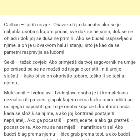
Gadban – ljutiti covjek: Obaveza ti ja da ucutiš ako se je
naljutila osoba s kojom pricaš, sve dok se ne smiri, dok se ne
ohladi i dok joj se duša ne primiri. Ako se budeš raspravljao s
njime, a on je u ovakvom halu i stanju, isto je kao da se
pametni raspravlja sa ludom!
Sekil – težak covjek: Ako primjetiš da tvoj sagovornik ne umije
polemisati pa se ne možeš od njega okoristiti, niti umije
slušati – kako bi se on okoristio tobom, teško li se tebi a i
njemu…
Mute’annit – tvrdoglavi: Tvrdoglava osoba je ili kompleksna
neznalica ili prezreni glupak kojem nema lijeka osim odbiti se
od njega i napustiti ga. To je osoba koja ce ti kontrirati onda
kada se složiš sa njime, a ako joj kontriraš postaje ti
neprijatelj. Ako ga pocastiš – prezrijece te, a ako ga prezreš –
pocastice te. Ako mu se nasmiješ – namrštice ti se! Ako
budeš blag prema njemu – bice grub prema tebi, a ako budeš