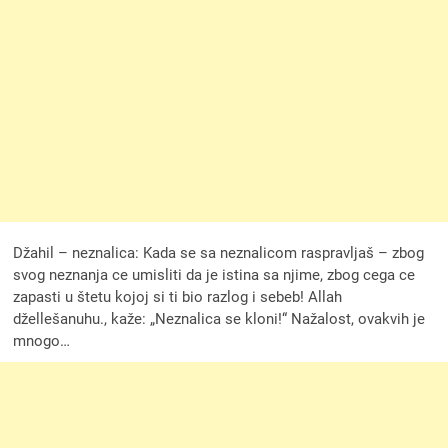
Džahil – neznalica: Kada se sa neznalicom raspravljaš – zbog
svog neznanja ce umisliti da je istina sa njime, zbog cega ce
zapasti u štetu kojoj si ti bio razlog i sebeb! Allah
džellešanuhu., kaže: „Neznalica se kloni!“ Nažalost, ovakvih je
mnogo…