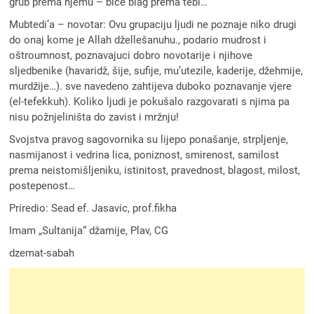
grub prema njemu – bice blag prema tebi…
Mubtedi’a – novotar: Ovu grupaciju ljudi ne poznaje niko drugi
do onaj kome je Allah džellešanuhu., podario mudrost i
oštroumnost, poznavajuci dobro novotarije i njihove
sljedbenike (havaridž, šije, sufije, mu’utezile, kaderije, džehmije,
murdžije…). sve navedeno zahtijeva duboko poznavanje vjere
(el-tefekkuh). Koliko ljudi je pokušalo razgovarati s njima pa
nisu požnjeliništa do zavist i mržnju!
Svojstva pravog sagovornika su lijepo ponašanje, strpljenje,
nasmijanost i vedrina lica, poniznost, smirenost, samilost
prema neistomišljeniku, istinitost, pravednost, blagost, milost,
postepenost…
Priredio: Sead ef. Jasavic, prof.fikha
Imam „Sultanija“ džamije, Plav, CG
dzemat-sabah