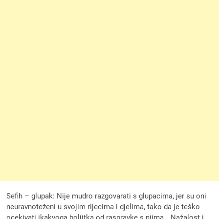
Sefih – glupak: Nije mudro razgovarati s glupacima, jer su oni
neuravnoteženi u svojim rijecima i djelima, tako da je teško
ocekivati ikakvoga boljitka od raspravke s njima… Nažalost i