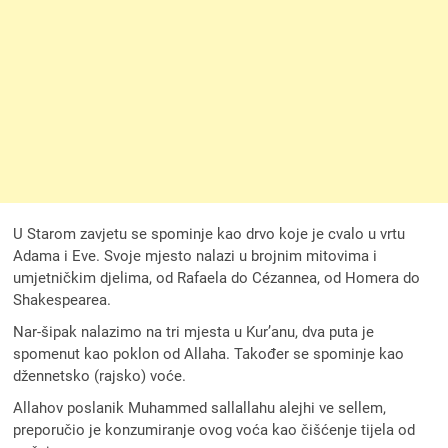
U Starom zavjetu se spominje kao drvo koje je cvalo u vrtu
Adama i Eve. Svoje mjesto nalazi u brojnim mitovima i
umjetničkim djelima, od Rafaela do Cézannea, od Homera do
Shakespearea.
Nar-šipak nalazimo na tri mjesta u Kur’anu, dva puta je
spomenut kao poklon od Allaha. Također se spominje kao
džennetsko (rajsko) voće.
Allahov poslanik Muhammed sallallahu alejhi ve sellem,
preporučio je konzumiranje ovog voća kao čišćenje tijela od