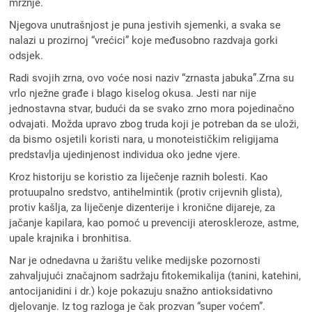
mržnje.
Njegova unutrašnjost je puna jestivih sjemenki, a svaka se
nalazi u prozirnoj “vrećici” koje međusobno razdvaja gorki
odsjek.
Radi svojih zrna, ovo voće nosi naziv “zrnasta jabuka”.Zrna su
vrlo nježne građe i blago kiselog okusa. Jesti nar nije
jednostavna stvar, budući da se svako zrno mora pojedinačno
odvajati. Možda upravo zbog truda koji je potreban da se uloži,
da bismo osjetili koristi nara, u monoteističkim religijama
predstavlja ujedinjenost individua oko jedne vjere.
Kroz historiju se koristio za liječenje raznih bolesti. Kao
protuupalno sredstvo, antihelmintik (protiv crijevnih glista),
protiv kašlja, za liječenje dizenterije i kronične dijareje, za
jačanje kapilara, kao pomoć u prevenciji ateroskleroze, astme,
upale krajnika i bronhitisa.
Nar je odnedavna u žarištu velike medijske pozornosti
zahvaljujući značajnom sadržaju fitokemikalija (tanini, katehini,
antocijanidini i dr.) koje pokazuju snažno antioksidativno
djelovanje. Iz tog razloga je čak prozvan “super voćem”.