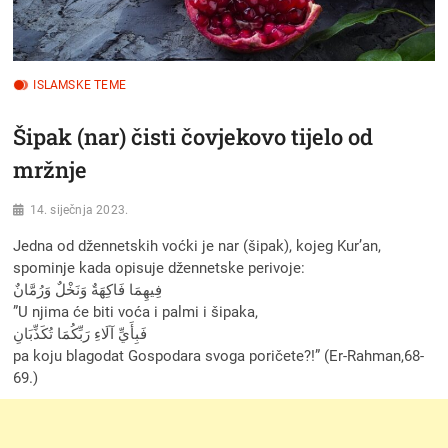
ISLAMSKE TEME
Šipak (nar) čisti čovjekovo tijelo od
mržnje
14. siječnja 2023.
Jedna od džennetskih voćki je nar (šipak), kojeg Kur’an,
spominje kada opisuje džennetske perivoje:
فِيهِمَا فَاكِهَةٌ وَنَخْلٌ وَرُمَّانٌ
”U njima će biti voća i palmi i šipaka,
فَبِأَيِّ آلَاءِ رَبِّكُمَا تُكَذِّبَانِ
pa koju blagodat Gospodara svoga poričete?!” (Er-Rahman,68-
69.)