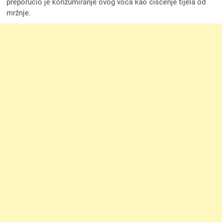
preporučio je konzumiranje ovog voća kao čišćenje tijela od
mržnje.