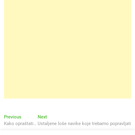
Navigacija
Previous
Next
Previous
Next
post:
post:
Kako opraštati…
Ustaljene loše navike koje trebamo popravljati
objava