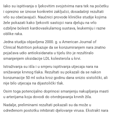
Iako su ispitivanja o ljekovitim svojstvima nara tek na početku
i oprezno se iznose konkretni zaključci, dosadašnji rezultati
vrlo su obećavajući. Naučnici provode kliničke studije kojima
žele pokazati kako ljekoviti sastojci nara djeluju na vrlo
ozbiljne bolesti kardiovaskularnog sustava, leukemiju i razne
oblike raka.
Jedna studija objavljena 2000. g. u American Journal of
Clinical Nutrition pokazuje da se konzumiranjem nara znatno
pojačava udio antioksidanata u tijelu što je rezultiralo
smanjenjem oksidacije LDL kolesterola u krvi.
Istraživanja su išla i u smjeru ispitivanja utjecaja nara na
snižavanje krvnog tlaka. Rezultati su pokazali da se nakon
konzumacije 50 ml soka kroz godinu dana snizio sistolički, ali
nije bilo utjecaja na dijastolički tlak.
Osim toga potencijalno doprinosi smanjenju nakupljanja masti
u arterijama koja dovodi do otvrdnjavanja krvnih žila.
Nadalje, preliminarni rezultati pokazali su da može u
određenom postotku inhibirati djelovanje virusa. Ekstrakt nara