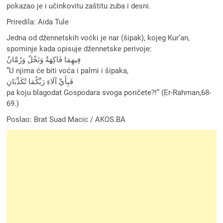
pokazao je i učinkovitu zaštitu zuba i desni.
Priredila: Aida Tule
Jedna od džennetskih voćki je nar (šipak), kojeg Kur’an,
spominje kada opisuje džennetske perivoje:
فِيهِمَا فَاكِهَةٌ وَنَخْلٌ وَرُمَّانٌ
”U njima će biti voća i palmi i šipaka,
فَبِأَيِّ آلَاءِ رَبِّكُمَا تُكَذِّبَانِ
pa koju blagodat Gospodara svoga poričete?!” (Er-Rahman,68-
69.)
Poslao: Brat Suad Macic / AKOS.BA