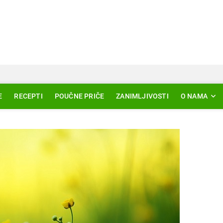
Svjetlo Islama
LAM – EDUKACIJA – AKTUELNOSTI
E
RECEPTI
POUČNE PRIČE
ZANIMLJIVOSTI
O NAMA