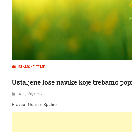
ISLAMSKE TEME
Ustaljene loše navike koje trebamo popr
14. siječnja 2023.
Preveo: Nermin Spahić