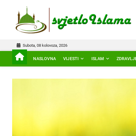
Skip
to
IS
content
Subota, 08 kolovoza, 2026
NASLOVNA
VIJESTI
ISLAM
ZDRAVLJ