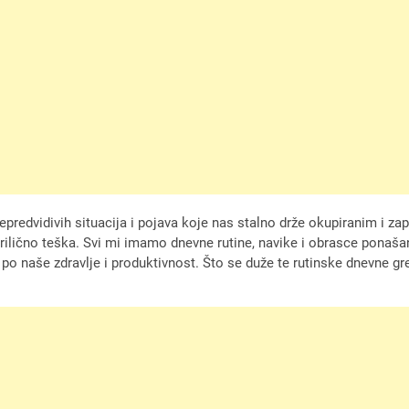
epredvidivih situacija i pojava koje nas stalno drže okupiranim i za
rilično teška. Svi mi imamo dnevne rutine, navike i obrasce pona
o naše zdravlje i produktivnost. Što se duže te rutinske dnevne grešk