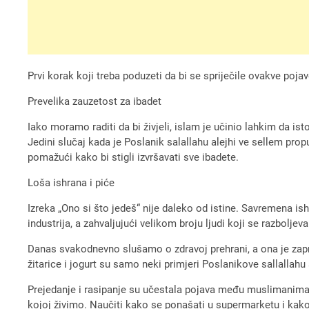
Prvi korak koji treba poduzeti da bi se spriječile ovakve poja
Prevelika zauzetost za ibadet
Iako moramo raditi da bi živjeli, islam je učinio lahkim da 
Jedini slučaj kada je Poslanik salallahu alejhi ve sellem propu
pomažući kako bi stigli izvršavati sve ibadete.
Loša ishrana i piće
Izreka „Ono si što jedeš“ nije daleko od istine. Savremena is
industrija, a zahvaljujući velikom broju ljudi koji se razbolj
Danas svakodnevno slušamo o zdravoj prehrani, a ona je zapr
žitarice i jogurt su samo neki primjeri Poslanikove sallallahu
Prejedanje i rasipanje su učestala pojava među muslimanima d
kojoj živimo. Naučiti kako se ponašati u supermarketu i kak