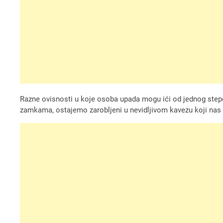
Razne ovisnosti u koje osoba upada mogu ići od jednog stepe
zamkama, ostajemo zarobljeni u nevidljivom kavezu koji na