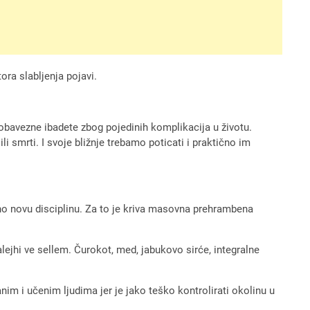
ora slabljenja pojavi.
obavezne ibadete zbog pojedinih komplikacija u životu.
li smrti. I svoje bližnje trebamo poticati i praktično im
uno novu disciplinu. Za to je kriva masovna prehrambena
ejhi ve sellem. Čurokot, med, jabukovo sirće, integralne
im i učenim ljudima jer je jako teško kontrolirati okolinu u