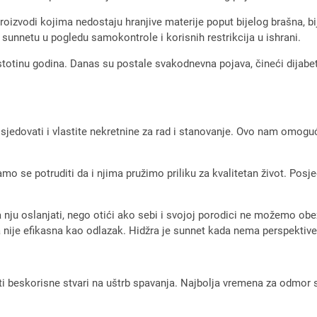
roizvodi kojima nedostaju hranjive materije poput bijelog brašna, bijele
u sunnetu u pogledu samokontrole i korisnih restrikcija u ishrani.
 stotinu godina. Danas su postale svakodnevna pojava, čineći dijabet
sjedovati i vlastite nekretnine za rad i stanovanje. Ovo nam omogu
se potruditi da i njima pružimo priliku za kvalitetan život. Posjed
 nju oslanjati, nego otići ako sebi i svojoj porodici ne možemo obezbj
nije efikasna kao odlazak. Hidžra je sunnet kada nema perspektiv
iti beskorisne stvari na uštrb spavanja. Najbolja vremena za odmor s