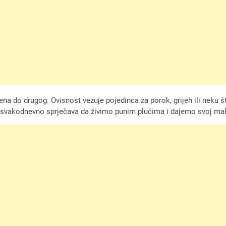
na do drugog. Ovisnost vezuje pojedinca za porok, grijeh ili nek
s svakodnevno sprječava da živimo punim plućima i dajemo svoj m