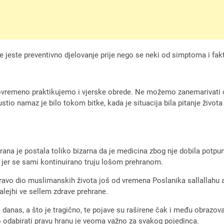
ve jeste preventivno djelovanje prije nego se neki od simptoma i fakt
istovremeno praktikujemo i vjerske obrede. Ne možemo zanemarivati 
stio namaz je bilo tokom bitke, kada je situacija bila pitanje života i
hrana je postala toliko bizarna da je medicina zbog nje dobila potp
eva jer se sami kontinuirano truju lošom prehranom.
avo dio muslimanskih života još od vremena Poslanika sallallahu al
 alejhi ve sellem zdrave prehrane.
anas, a što je tragično, te pojave su raširene čak i među obrazovan
o odabirati pravu hranu je veoma važno za svakog pojedinca.