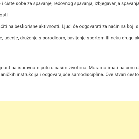
he i čiste sobe za spavanje, redovnog spavanja, izbjegavanja spava
osti
ti na beskorisne aktivnosti. Ljudi će odgovarati za način na koji s
, učenje, druženje s porodicom, bavljenje sportom ili neku drugu akti
ajnost na ispravnom putu u našim životima. Moramo imati na umu da 
ničkih instrukcija i odgovarajuće samodiscipline. Ove stvari često