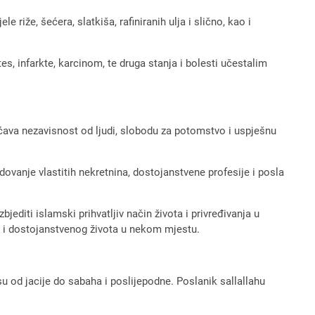
 riže, šećera, slatkiša, rafiniranih ulja i slično, kao i
es, infarkte, karcinom, te druga stanja i bolesti učestalim
ćava nezavisnost od ljudi, slobodu za potomstvo i uspješnu
ovanje vlastitih nekretnina, dostojanstvene profesije i posla
editi islamski prihvatljiv način života i privređivanja u
e i dostojanstvenog života u nekom mjestu.
u od jacije do sabaha i poslijepodne. Poslanik sallallahu