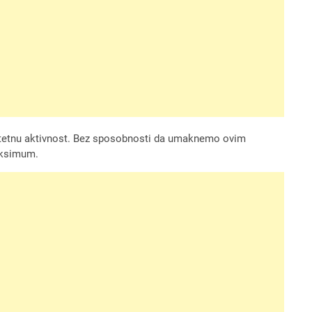
u štetnu aktivnost. Bez sposobnosti da umaknemo ovim
aksimum.