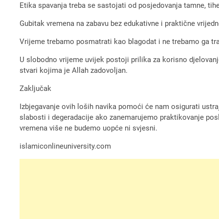
Etika spavanja treba se sastojati od posjedovanja tamne, ti
Gubitak vremena na zabavu bez edukativne i praktične vrijedn
Vrijeme trebamo posmatrati kao blagodat i ne trebamo ga traći
U slobodno vrijeme uvijek postoji prilika za korisno djelovanje
stvari kojima je Allah zadovoljan.
Zaključak
Izbjegavanje ovih loših navika pomoći će nam osigurati ustr
slabosti i degeradacije ako zanemarujemo praktikovanje posla
vremena više ne budemo uopće ni svjesni.
islamiconlineuniversity.com