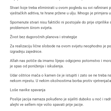
Stvari koje treba eliminirati u ovom pogledu su svi rafinirani p
vještačkih aditiva, te hrane pržene u ulju. Mnogo je primjera 
Spomenute stvari nisu faktički ni postojale do prije otprilike
problemom širom svijeta.
Život bez dugoročnih planova i strategije
Za realizaciju lične slobode na ovom svijetu neophodno je po
izgradnju zajednice.
Allah nas potiče da imamo lijepo odgojeno potomstvo i moramo 
je spas od poniženja i iskušenja.
Udar oštrice mača o kamen će je istupiti i zato se ne treba na
nekom mjestu. U nekim okolnostima borba protiv vjetrenjača 
Loše navike spavanja
Poslije jacija namaza pokuđeno je sijeliti duboko u noć i rad
alejhi ve sellem nije volio spavati prije jacije.