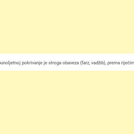
unoljetnoj pokrivanje je stroga obaveza (farz, vadžib), prema riječ