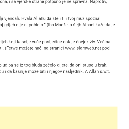
ačna, i sa vjerske strane potpuno je neispravna. Naprotiv,
 vjenčali. Hvala Allahu da ste i ti i tvoj muž spoznali
aj grijeh nije ni počinio.“ (Ibn Madže, a šejh Albani kaže da je
grijeh koji kasnije vuče posljedice dok je čovjek živ. Većina
diti. (Fetwe možete naći na stranici www.islamweb.net pod
blud pa se iz tog bluda zečelo dijete, da oni stupe u brak.
 i da kasnije može biti i njegov nasljednik. A Allah s.w.t.