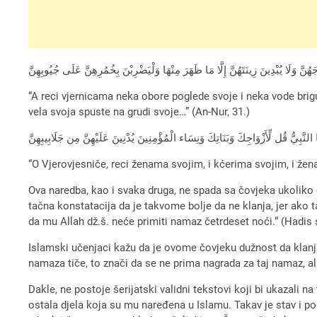
ّ وَلَا يُبْدِينَ زِينَتَهُنَّ إِلَّا مَا ظَهَرَ مِنْهَا وَلْيَضْرِبْنَ بِخُمُرِهِنَّ عَلَى جُيُوبِهِنَّ
“A reci vjernicama neka obore poglede svoje i neka vode brig
vela svoja spuste na grudi svoje…” (An-Nur, 31.)
هَا النَّبِيُّ قُل لِّأَزْوَاجِكَ وَبَنَاتِكَ وَنِسَاء الْمُؤْمِنِينَ يُدْنِينَ عَلَيْهِنَّ مِن جَلَابِيبِهِنَّ
“O Vjerovjesniče, reci ženama svojim, i kćerima svojim, i žena
Ova naredba, kao i svaka druga, ne spada sa čovjeka ukoliko on
tačna konstatacija da je takvome bolje da ne klanja, jer ako t
da mu Allah dž.š. neće primiti namaz četrdeset noći.“ (Had
Islamski učenjaci kažu da je ovome čovjeku dužnost da klanja
namaza tiče, to znači da se ne prima nagrada za taj namaz, a
Dakle, ne postoje šerijatski validni tekstovi koji bi ukazali n
ostala djela koja su mu naređena u Islamu. Takav je stav i po