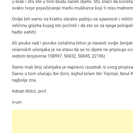
u brak i što ste u tom bludu začeli dijete. Što znači da konsta
svako tvoje pojavljivanje među muškarce koji ti nisu mahrem 
Ovdje bih samo na kratko obratio pažnju na opasnost i veličinu 
veličinu grijeha kojeg ste počinili i da ste se za njega pokajal
hadis sahih)
Ali pouke radi i poruke ostalima bitno je navesti ovdje šerijats
islamskih učenjaka je na stavu da se to dijete ne pripisuje o
rednim brojevima 158997, 50432, 50045, 22196)
Samo mali broj učenjaka je napravio izuzetak iz ovog propisa, a
Samo u tom slučaju Ibn Sirin, šejhul-Islam Ibn Tejmije, Ibnul 
najbolje zna.
Adnan Nišić, prof.
n-um