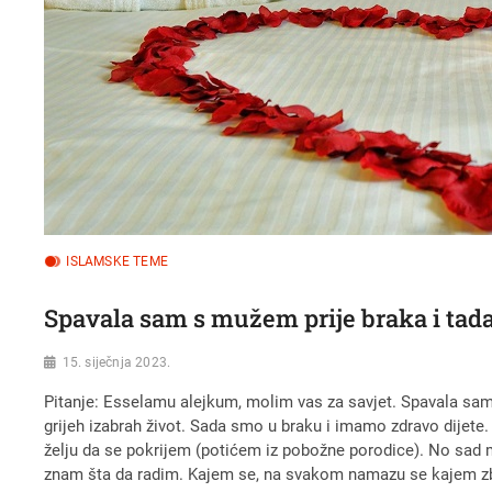
ISLAMSKE TEME
Spavala sam s mužem prije braka i tada
15. siječnja 2023.
Pitanje: Esselamu alejkum, molim vas za savjet. Spavala sam s
grijeh izabrah život. Sada smo u braku i imamo zdravo dijete
želju da se pokrijem (potićem iz pobožne porodice). No sad 
znam šta da radim. Kajem se, na svakom namazu se kajem zbog 