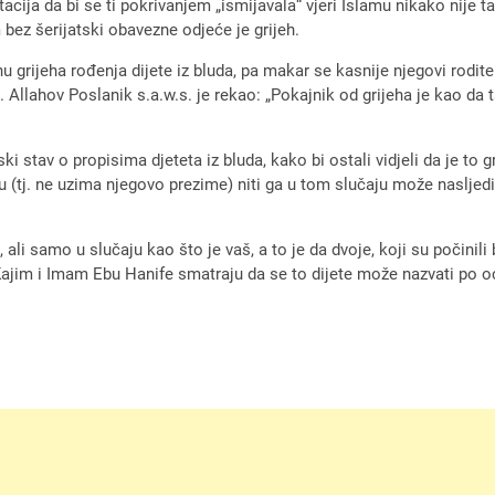
tacija da bi se ti pokrivanjem „ismijavala“ vjeri Islamu nikako nije t
bez šerijatski obavezne odjeće je grijeh.
grijeha rođenja dijete iz bluda, pa makar se kasnije njegovi roditelji
i. Allahov Poslanik s.a.w.s. je rekao: „Pokajnik od grijeha je kao da t
ki stav o propisima djeteta iz bluda, kako bi ostali vidjeli da je to 
cu (tj. ne uzima njegovo prezime) niti ga u tom slučaju može naslje
li samo u slučaju kao što je vaš, a to je da dvoje, koji su počinili 
Kajim i Imam Ebu Hanife smatraju da se to dijete može nazvati po ocu