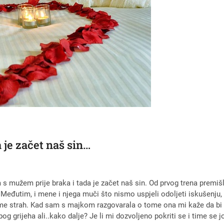
 je začet naš sin…
 mužem prije braka i tada je začet naš sin. Od prvog trena premišlj
. Međutim, i mene i njega muči što nismo uspjeli odoljeti iskušenj
me strah. Kad sam s majkom razgovarala o tome ona mi kaže da bi t
grijeha ali..kako dalje? Je li mi dozvoljeno pokriti se i time se 