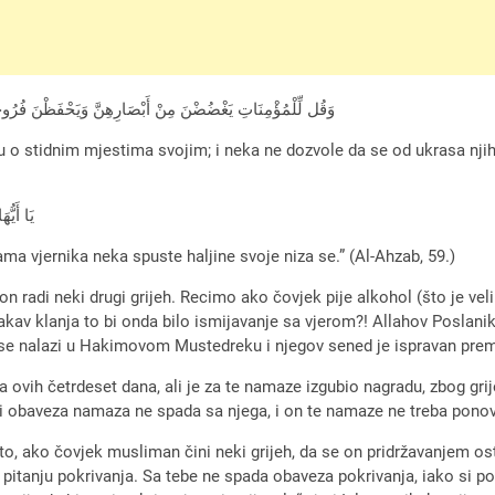
وَقُل لِّلْمُؤْمِنَاتِ يَغْضُضْنَ مِنْ أَبْصَارِهِنَّ وَيَحْفَظْنَ فُرُوجَهُنَ
u o stidnim mjestima svojim; i neka ne dozvole da se od ukrasa njih
يَا أَيُّ
ma vjernika neka spuste haljine svoje niza se.” (Al-Ahzab, 59.)
 radi neki drugi grijeh. Recimo ako čovjek pije alkohol (što je veli
akav klanja to bi onda bilo ismijavanje sa vjerom?! Allahov Poslanik
is se nalazi u Hakimovom Mustedreku i njegov sened je ispravan p
 ovih četrdeset dana, ali je za te namaze izgubio nagradu, zbog gr
li obaveza namaza ne spada sa njega, i on te namaze ne treba ponov
a to, ako čovjek musliman čini neki grijeh, da se on pridržavanjem os
 pitanju pokrivanja. Sa tebe ne spada obaveza pokrivanja, iako si p