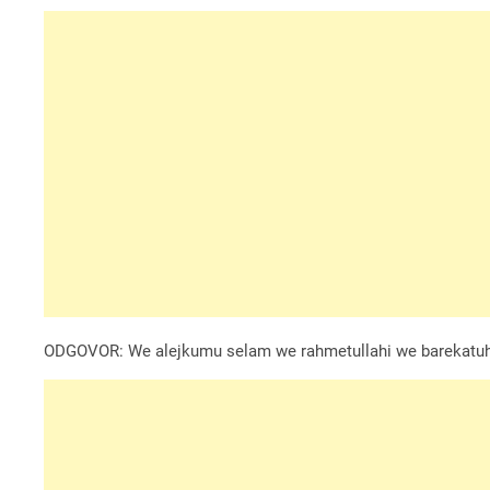
ODGOVOR: We alejkumu selam we rahmetullahi we barekatuh