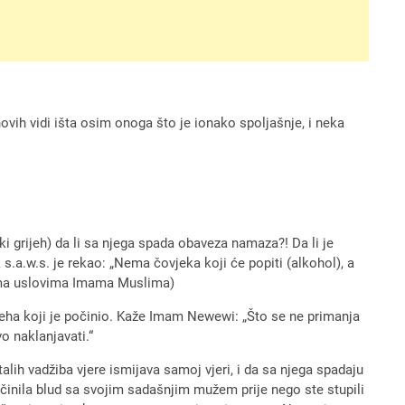
ovih vidi išta osim onoga što je ionako spoljašnje, i neka
ki grijeh) da li sa njega spada obaveza namaza?! Da li je
 s.a.w.s. je rekao: „Nema čovjeka koji će popiti (alkohol), a
rema uslovima Imama Muslima)
ijeha koji je počinio. Kaže Imam Newewi: „Što se ne primanja
o naklanjavati.“
talih vadžiba vjere ismijava samoj vjeri, i da sa njega spadaju
očinila blud sa svojim sadašnjim mužem prije nego ste stupili