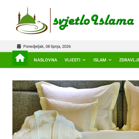
Skip
to
IS
content
Ponedjeljak, 08 lipnja, 2026
NASLOVNA
VIJESTI
ISLAM
ZDRAVLJ