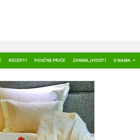
Svjetlo Islama
LAM – EDUKACIJA – AKTUELNOSTI
E
RECEPTI
POUČNE PRIČE
ZANIMLJIVOSTI
O NAMA