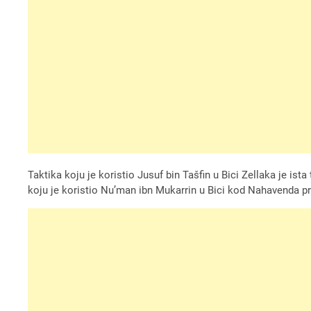
Taktika koju je koristio Jusuf bin Tašfin u Bici Zellaka je ista 
koju je koristio Nu’man ibn Mukarrin u Bici kod Nahavenda pr