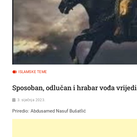
ISLAMSKE TEME
Sposoban, odlučan i hrabar vođa vrijedi
3. siječnja 2023.
Priredio: Abdusamed Nasuf Bušatlić