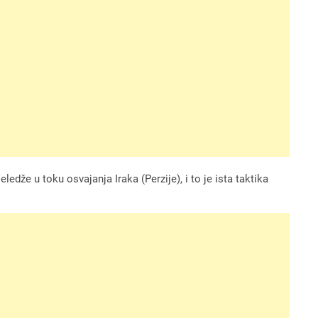
eledže u toku osvajanja Iraka (Perzije), i to je ista taktika