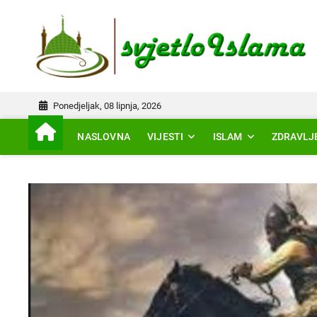
Skip
to
IS
content
Ponedjeljak, 08 lipnja, 2026
NASLOVNA
VIJESTI
ISLAM
ZDRAVLJ