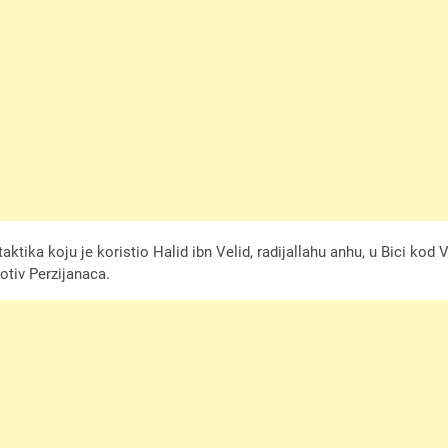
taktika koju je koristio Halid ibn Velid, radijallahu anhu, u Bici kod V
otiv Perzijanaca.