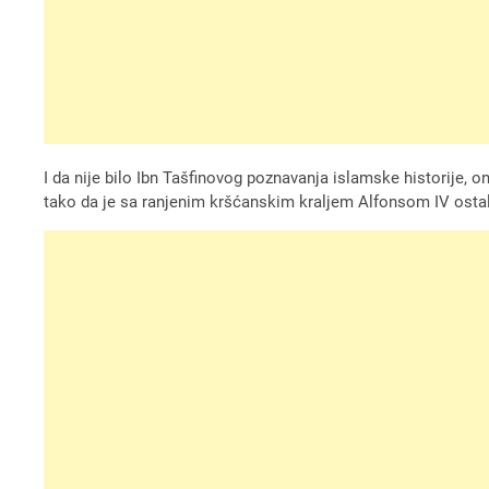
I da nije bilo Ibn Tašfinovog poznavanja islamske historije, on
tako da je sa ranjenim kršćanskim kraljem Alfonsom IV ostalo