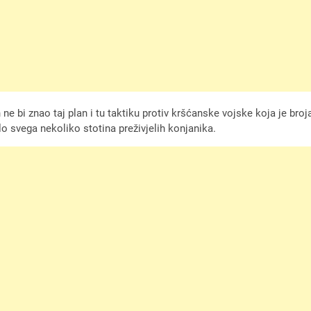
 ne bi znao taj plan i tu taktiku protiv kršćanske vojske koja je broja
 svega nekoliko stotina preživjelih konjanika.