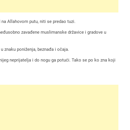
d na Allahovom putu, niti se predao tuzi.
 i međusobno zavađene muslimanske državice i gradove u
 u znaku poniženja, beznađa i očaja.
ijeg neprijatelja i do nogu ga potući. Tako se po ko zna koji