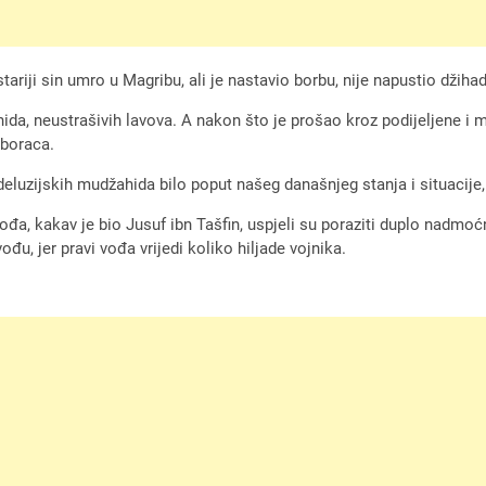
tariji sin umro u Magribu, ali je nastavio borbu, nije napustio džiha
ida, neustrašivih lavova. A nakon što je prošao kroz podijeljene
 boraca.
eluzijskih mudžahida bilo poput našeg današnjeg stanja i situacije,
đa, kakav je bio Jusuf ibn Tašfin, uspjeli su poraziti duplo nadmoćn
u, jer pravi vođa vrijedi koliko hiljade vojnika.