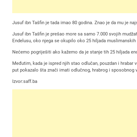
Jusuf ibn Tašfin je tada imao 80 godina. Znao je da mu je najs
Jusuf ibn Tašfin je prešao more sa samo 7.000 svojih mudžah
Endelusu, oko njega se okupilo oko 25 hiljada muslimanskih
Nećemo pogriješiti ako kažemo da je stanje tih 25 hiljada end
Međutim, kada je ispred njih stao odlučan, pouzdan i hrabar vo
put pokazalo šta znači imati odlučnog, hrabrog i sposobnog vođ
Izvor:saff.ba