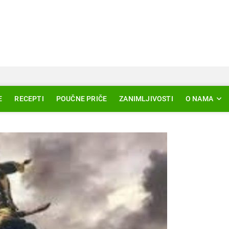
Svjetlo Islama
LAM – EDUKACIJA – AKTUELNOSTI
E
RECEPTI
POUČNE PRIČE
ZANIMLJIVOSTI
O NAMA