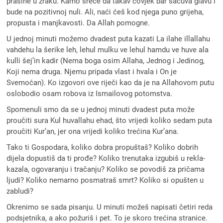
prašine u zraku. Kamo sreće da takav čovjek bar sačuva glavu i
bude na pozitivnoj nuli. Ali, naći ćeš kod njega puno grijeha,
propusta i manjkavosti. Da Allah pomogne.
U jednoj minuti možemo dvadest puta kazati La ilahe illallahu
vahdehu la šerike leh, lehul mulku ve lehul hamdu ve huve ala
kulli šej’in kadir (Nema boga osim Allaha, Jednog i Jedinog,
Koji nema druga. Njemu pripada vlast i hvala i On je
Svemoćan). Ko izgovori ove riječi kao da je na Allahovom putu
oslobodio osam robova iz Ismailovog potomstva.
Spomenuli smo da se u jednoj minuti dvadest puta može
proučiti sura Kul huvallahu ehad, što vrijedi koliko sedam puta
proučiti Kur’an, jer ona vrijedi koliko trećina Kur’ana.
Tako ti Gospodara, koliko dobra propuštaš? Koliko dobrih
dijela dopustiš da ti prođe? Koliko trenutaka izgubiš u rekla-
kazala, ogovaranju i tračanju? Koliko se povodiš za pričama
ljudi? Koliko nemarno posmatraš smrt? Koliko si opušten u
zabludi?
Okrenimo se sada pisanju. U minuti možeš napisati četiri reda
podsjetnika, a ako požuriš i pet. To je skoro trećina stranice.