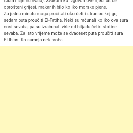
Allah i Njemu hvala). Svakom ko izgovori ove riječi bit će
oprošteni grijesi, makar ih bilo koliko morske pjene.
Za jednu minutu mogu pročitati oko četiri stranice knjige,
sedam puta proučiti El-Fatiha. Neki su računali koliko ova sura
nosi sevaba, pa su izračunali više od hiljadu četiri stotine
sevaba. Za isto vrijeme može se dvadeset puta proučiti sura
El-Ihlas. Ko sumnja nek proba.