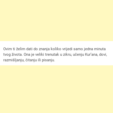
Ovim ti želim dati do znanja koliko vrijedi samo jedna minuta
tvog života. Ona je veliki trenutak u zikru, učenju Kur’ana, dovi,
razmišljanju, čitanju ili pisanju.