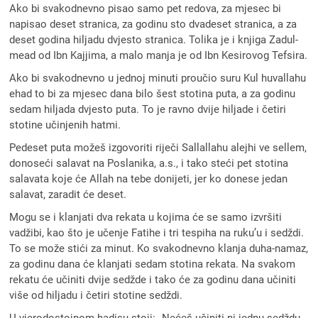
Ako bi svakodnevno pisao samo pet redova, za mjesec bi
napisao deset stranica, za godinu sto dvadeset stranica, a za
deset godina hiljadu dvjesto stranica. Tolika je i knjiga Zadul-
mead od Ibn Kajjima, a malo manja je od Ibn Kesirovog Tefsira.
Ako bi svakodnevno u jednoj minuti proučio suru Kul huvallahu
ehad to bi za mjesec dana bilo šest stotina puta, a za godinu
sedam hiljada dvjesto puta. To je ravno dvije hiljade i četiri
stotine učinjenih hatmi.
Pedeset puta možeš izgovoriti riječi Sallallahu alejhi ve sellem,
donoseći salavat na Poslanika, a.s., i tako steći pet stotina
salavata koje će Allah na tebe donijeti, jer ko donese jedan
salavat, zaradit će deset.
Mogu se i klanjati dva rekata u kojima će se samo izvršiti
vadžibi, kao što je učenje Fatihe i tri tespiha na ruku’u i sedždi.
To se može stići za minut. Ko svakodnevno klanja duha-namaz,
za godinu dana će klanjati sedam stotina rekata. Na svakom
rekatu će učiniti dvije sedžde i tako će za godinu dana učiniti
više od hiljadu i četiri stotine sedždi.
U vjerodostojnom hadisu stoji: „Nećeš učiniti ni jednu sedždu