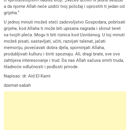
a da njome Allah neće uzdići tvoj položaj i oprostiti ti jedan od
grijeha.“
U jednoj minuti možeš steći zadovoljstvo Gospodara, pobrisati
grijehe, kod Allaha ti može biti upisana nagrada i skinut teret
sa tvojih pleća. Mogu ti biti riznica kod Uzvišenog. U toj minuti
možeš pisati, sastavljati, učiti, razvijati talenat, jačati
memoriju, povećavati dobra djela, spominjati Allaha,
produbljivati kulturu i širiti spoznaju. Ali, dragi brate, sve ovo
zahtijeva interesovanje i trud. Da nas Allah sačuva smrti truda,
hladnoće odlučnosti i podlosti prirode.
Napisao: dr. Aid El-Karni
dzemat-sabah