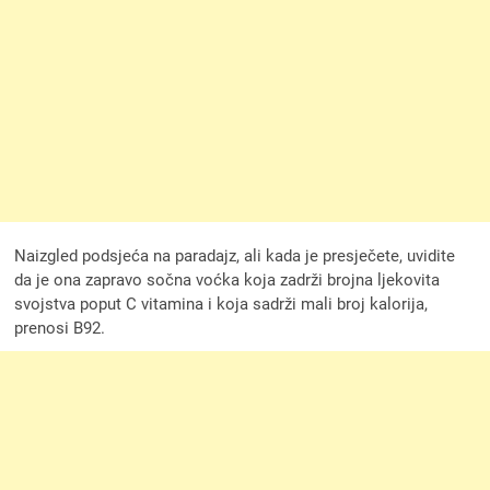
Naizgled podsjeća na paradajz, ali kada je presječete, uvidite
da je ona zapravo sočna voćka koja zadrži brojna ljekovita
svojstva poput C vitamina i koja sadrži mali broj kalorija,
prenosi B92.