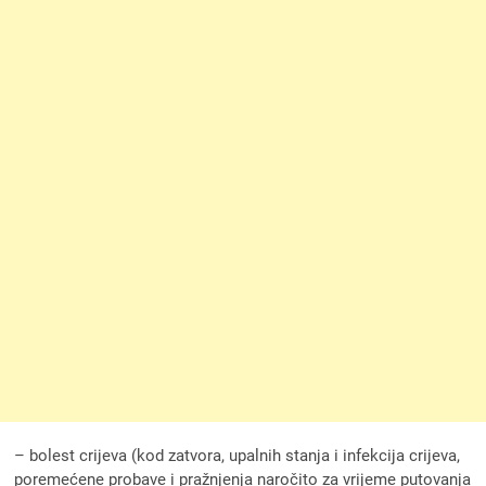
– bolest crijeva (kod zatvora, upalnih stanja i infekcija crijeva,
poremećene probave i pražnjenja naročito za vrijeme putovanja