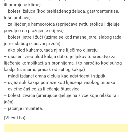
ili promjene klime)
– bolesti želuca (kod prehlađenog želuca, gastroenteritisa,
loše probave)
– za liječenje hemeoroida (spriječava tvrdu stolicu i djeluje
povoljno na pražnjenje crijeva)
– bolesti jetre i žuči (uzima se kod masne jetre, slabog rada
jetre, slabog izlučivanja žuči)
– ako plod kuhamo, tada njime liječimo dijareju
– osušeni zreo plod kakija dobro je ljekovito sredstvo za
liječenje komplikacija s bronhijama, i to naročito kod suhog
kašlja (uzimamo prašak od suhog kakija)
– mladi izdanci grana djeluju kao adstrigent i stiptik
– svjež sok kakija pomaže kod liječenja visokog pritiska
– cvjetne čašice za liječenje štucavice
– bolesti živaca (umirujuće djeluje na živce koje relaksira i
jača)
– jačanje imuniteta.
(Vijesti.ba)