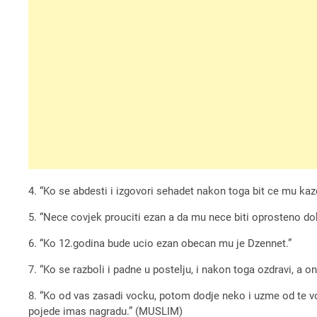
4. “Ko se abdesti i izgovori sehadet nakon toga bit ce mu kaze
5. “Nece covjek prouciti ezan a da mu nece biti oprosteno dok
6. “Ko 12.godina bude ucio ezan obecan mu je Dzennet.”
7. “Ko se razboli i padne u postelju, i nakon toga ozdravi, a on
8. “Ko od vas zasadi vocku, potom dodje neko i uzme od te vo
pojede imas nagradu.” (MUSLIM)