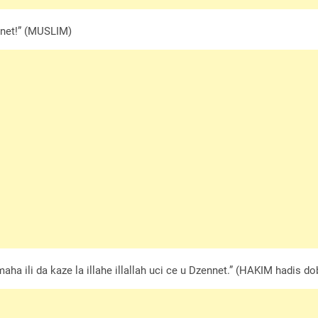
nnet!” (MUSLIM)
ha ili da kaze la illahe illallah uci ce u Dzennet.” (HAKIM hadis do