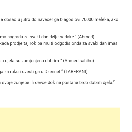
je dosao u jutro do navecer ga blagoslovi 70000 meleka, ako
ma nagradu za svaki dan dvije sadake.” (Ahmed)
kada prodje taj rok pa mu ti odgodis onda za svaki dan imas
sa djela su zamjenjena dobrim’.” (Ahmed sahihu)
ga za ruku i uvesti ga u Dzennet.” (TABERANI)
i svoje zdrijebe ili devce dok ne postane brdo dobrih djela.”