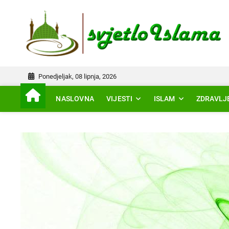
Skip
to
IS
content
Ponedjeljak, 08 lipnja, 2026
NASLOVNA
VIJESTI
ISLAM
ZDRAVLJ