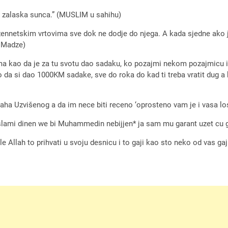
ije zalaska sunca.” (MUSLIM u sahihu)
dzennetskim vrtovima sve dok ne dodje do njega. A kada sjedne ako 
n Madze)
a kao da je za tu svotu dao sadaku, ko pozajmi nekom pozajmicu i
a si dao 1000KM sadake, sve do roka do kad ti treba vratit dug a 
aha Uzvišenog a da im nece biti receno ‘oprosteno vam je i vasa lo
l islami dinen we bi Muhammedin nebijjen* ja sam mu garant uzet cu 
e Allah to prihvati u svoju desnicu i to gaji kao sto neko od vas gaj