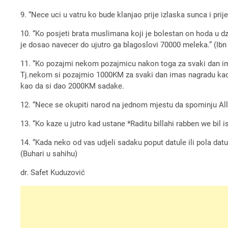
9. “Nece uci u vatru ko bude klanjao prije izlaska sunca i pr
10. “Ko posjeti brata muslimana koji je bolestan on hoda u 
je dosao navecer do ujutro ga blagoslovi 70000 meleka.” (Ib
11. “Ko pozajmi nekom pozajmicu nakon toga za svaki dan im
Tj.nekom si pozajmio 1000KM za svaki dan imas nagradu kao d
kao da si dao 2000KM sadake.
12. “Nece se okupiti narod na jednom mjestu da spominju All
13. “Ko kaze u jutro kad ustane *Raditu billahi rabben we bi
14. “Kada neko od vas udjeli sadaku poput datule ili pola datul
(Buhari u sahihu)
dr. Safet Kuduzović