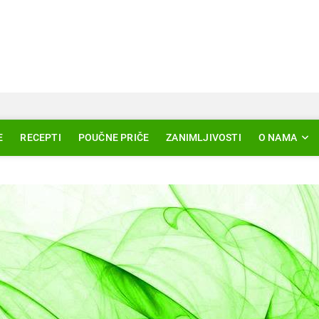
Svjetlo Islama
LAM – EDUKACIJA – AKTUELNOSTI
E
RECEPTI
POUČNE PRIČE
ZANIMLJIVOSTI
O NAMA