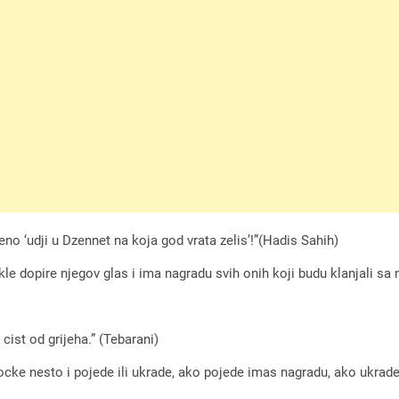
no ‘udji u Dzennet na koja god vrata zelis’!”(Hadis Sahih)
le dopire njegov glas i ima nagradu svih onih koji budu klanjali sa
 cist od grijeha.” (Tebarani)
cke nesto i pojede ili ukrade, ako pojede imas nagradu, ako ukrade