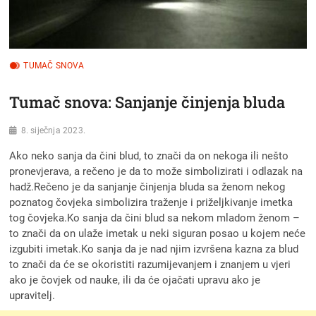
TUMAČ SNOVA
Tumač snova: Sanjanje činjenja bluda
8. siječnja 2023.
Ako neko sanja da čini blud, to znači da on nekoga ili neš­to
pronevjerava, a rečeno je da to može simbolizirati i odlazak na
hadž.Rečeno je da sanjanje činjenja bluda sa ženom nekog
poznatog čovjeka simbolizira tra­ženje i priželjkivanje imetka
tog čovjeka.Ko sanja da čini blud sa nekom mla­dom ženom –
to znači da on ulaže imetak u neki siguran posao u kojem neće
izgubiti imetak.Ko sanja da je nad njim izvršena kazna za blud
to znači da će se okoristiti razumijevanjem i znanjem u vjeri
ako je čovjek od nauke, ili da će ojačati upravu ako je
upravitelj.