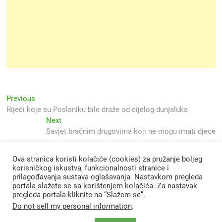
Navigacija
Previous
Previous
post:
Riječi koje su Poslaniku bile draže od cijelog dunjaluka
objava
Next
Next
post:
Savjet bračnim drugovima koji ne mogu imati djece
Ova stranica koristi kolačiće (cookies) za pružanje boljeg
korisničkog iskustva, funkcionalnosti stranice i
prilagođavanja sustava oglašavanja. Nastavkom pregleda
portala slažete se sa korištenjem kolačića. Za nastavak
pregleda portala kliknite na “Slažem se”.
Do not sell my personal information
.