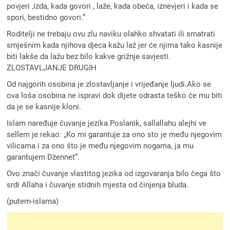
povjeri ,izda, kada govori , laže, kada obeća, iznevjeri i kada se
spori, bestidno govori.”
Roditelji ne trebaju ovu zlu naviku olahko shvatati ili smatrati
smješnim kada njihova djeca kažu laž jer će njima tako kasnije
biti lakše da lažu bez bilo kakve grižnje savjesti.
ZLOSTAVLJANJE DRUGIH
Od najgorih osobina je zlostavljanje i vrijeđanje ljudi.Ako se
ova loša osobina ne ispravi dok dijete odrasta teško će mu biti
da je se kasnije kloni.
Islam naređuje čuvanje jezika.Poslanik, sallallahu alejhi ve
sellem je rekao: „Ko mi garantuje za ono sto je među njegovim
vilicama i za ono što je među njegovim nogama, ja mu
garantujem Džennet”.
Ovo znači čuvanje vlastitog jezika od izgovaranja bilo čega što
srdi Allaha i čuvanje stidnih mjesta od činjenja bluda.
(putem-islama)