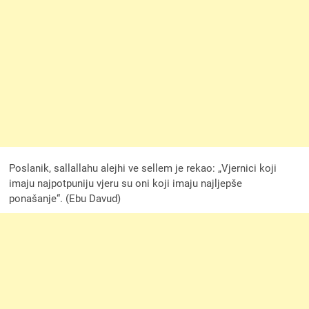
Poslanik, sallallahu alejhi ve sellem je rekao: „Vjernici koji
imaju najpotpuniju vjeru su oni koji imaju najljepše
ponašanje“. (Ebu Davud)