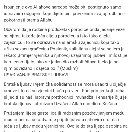
Ispunjenje ove Allahove naredbe može biti postignuto samo
ispravnim odgojem koje dijete čini privrženim svojoj rodbini iz
pokornosti prema Allahu.
Obzirom da je rodbina produžetak porodice onda jačanje veze
sa njima takođe jača cijelu porodicu a isto tako cijelu
zajednicu i to se odražava na islamsku zajednicu koja tako
uživa vezanu građevinu.Poslanik, sallallahu alejhi ve sellem je
rekao: „Primjer vjernika u njihovoj uzajamnoj ljubavi i milosti je
kao jedno tijelo, ako se jedan dio razboli čitavo tijelo je sa
njim povezano i osjeća bol.” (Muslim)
USAĐIVANJE BRATSKE LJUBAVI
Bratska ljubav i vjernička solidarnost se mora usaditi u diječje
umove i to da su vjernici braća po vjeri. Kao primjer koji treba
slijediti su naši ispravni prethodnici, muhadžiri i ensarije čiju je
bratsku ljubav i altruizam Uzvišeni Allah naredio u Kur’anu.
Pružanjem lijepe geste lica ili radosnim pozdravljanjem među
muslimanima se ostvaruje prijateljstvo u njihovim srcima i
jača se ljubav među vjernicima. Ovo je doista lijepa osobina na