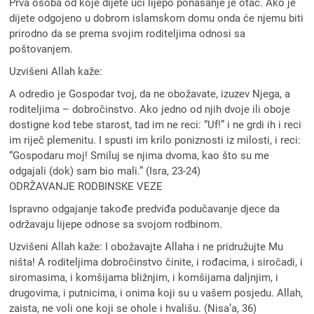
Prva osoba od koje dijete uči lijepo ponašanje je otac. Ako je
dijete odgojeno u dobrom islamskom domu onda će njemu biti
prirodno da se prema svojim roditeljima odnosi sa
poštovanjem.
Uzvišeni Allah kaže:
A odredio je Gospodar tvoj, da ne obožavate, izuzev Njega, a
roditeljima – dobročinstvo. Ako jedno od njih dvoje ili oboje
dostigne kod tebe starost, tad im ne reci: “Uf!” i ne grdi ih i reci
im riječ plemenitu. I spusti im krilo poniznosti iz milosti, i reci:
“Gospodaru moj! Smiluj se njima dvoma, kao što su me
odgajali (dok) sam bio mali.” (Isra, 23-24)
ODRŽAVANJE RODBINSKE VEZE
Ispravno odgajanje takođe predviđa podučavanje djece da
održavaju lijepe odnose sa svojom rodbinom.
Uzvišeni Allah kaže: I obožavajte Allaha i ne pridružujte Mu
ništa! A roditeljima dobročinstvo činite, i rođacima, i siročadi, i
siromasima, i komšijama bližnjim, i komšijama daljnjim, i
drugovima, i putnicima, i onima koji su u vašem posjedu. Allah,
zaista, ne voli one koji se ohole i hvališu. (Nisa’a, 36)