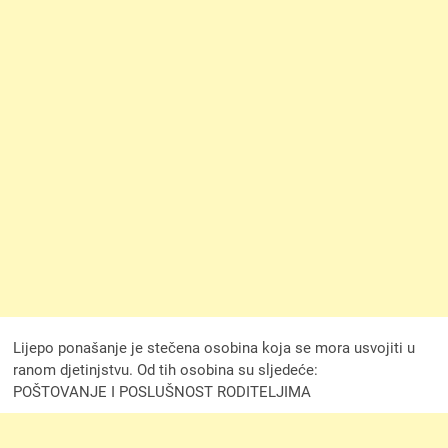
Lijepo ponašanje je stečena osobina koja se mora usvojiti u
ranom djetinjstvu. Od tih osobina su sljedeće:
POŠTOVANJE I POSLUŠNOST RODITELJIMA