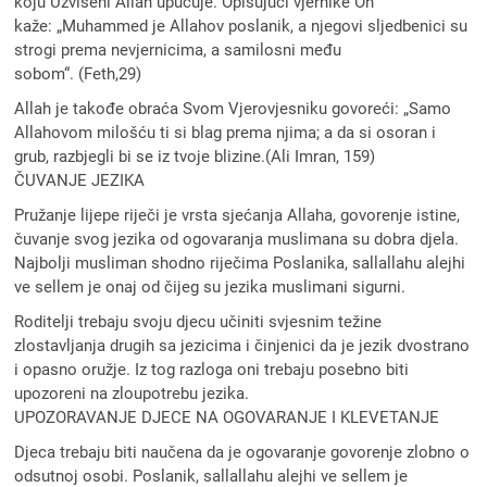
koju Uzvišeni Allah upućuje. Opisujući vjernike On
kaže: „Muhammed je Allahov poslanik, a njegovi sljedbenici su
strogi prema nevjernicima, a samilosni među
sobom“. (Feth,29)
Allah je takođe obraća Svom Vjerovjesniku govoreći: „Samo
Allahovom milošću ti si blag prema njima; a da si osoran i
grub, razbjegli bi se iz tvoje blizine.(Ali Imran, 159)
ČUVANJE JEZIKA
Pružanje lijepe riječi je vrsta sjećanja Allaha, govorenje istine,
čuvanje svog jezika od ogovaranja muslimana su dobra djela.
Najbolji musliman shodno riječima Poslanika, sallallahu alejhi
ve sellem je onaj od čijeg su jezika muslimani sigurni.
Roditelji trebaju svoju djecu učiniti svjesnim težine
zlostavljanja drugih sa jezicima i činjenici da je jezik dvostrano
i opasno oružje. Iz tog razloga oni trebaju posebno biti
upozoreni na zloupotrebu jezika.
UPOZORAVANJE DJECE NA OGOVARANJE I KLEVETANJE
Djeca trebaju biti naučena da je ogovaranje govorenje zlobno o
odsutnoj osobi. Poslanik, sallallahu alejhi ve sellem je