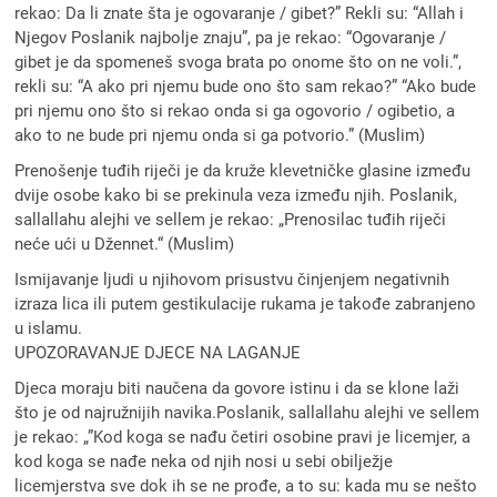
rekao: Da li znate šta je ogovaranje / gibet?” Rekli su: “Allah i
Njegov Poslanik najbolje znaju”, pa je rekao: “Ogovaranje /
gibet je da spomeneš svoga brata po onome što on ne voli.”,
rekli su: “A ako pri njemu bude ono što sam rekao?” “Ako bude
pri njemu ono što si rekao onda si ga ogovorio / ogibetio, a
ako to ne bude pri njemu onda si ga potvorio.” (Muslim)
Prenošenje tuđih riječi je da kruže klevetničke glasine između
dvije osobe kako bi se prekinula veza između njih. Poslanik,
sallallahu alejhi ve sellem je rekao: „Prenosilac tuđih riječi
neće ući u Džennet.“ (Muslim)
Ismijavanje ljudi u njihovom prisustvu činjenjem negativnih
izraza lica ili putem gestikulacije rukama je takođe zabranjeno
u islamu.
UPOZORAVANJE DJECE NA LAGANJE
Djeca moraju biti naučena da govore istinu i da se klone laži
što je od najružnijih navika.Poslanik, sallallahu alejhi ve sellem
je rekao: „”Kod koga se nađu četiri osobine pravi je licemjer, a
kod koga se nađe neka od njih nosi u sebi obilježje
licemjerstva sve dok ih se ne prođe, a to su: kada mu se nešto