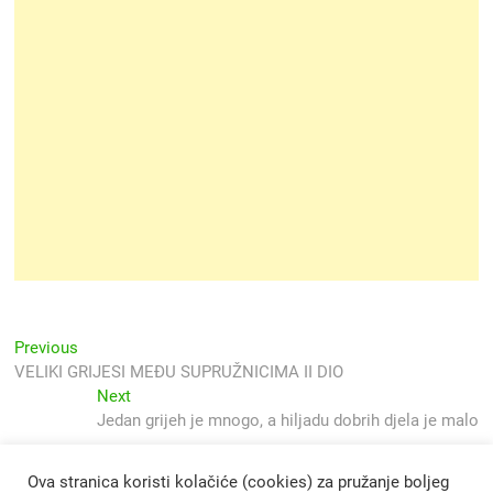
Navigacija
Previous
Previous
post:
VELIKI GRIJESI MEĐU SUPRUŽNICIMA II DIO
objava
Next
Next
post:
Jedan grijeh je mnogo, a hiljadu dobrih djela je malo
Ova stranica koristi kolačiće (cookies) za pružanje boljeg