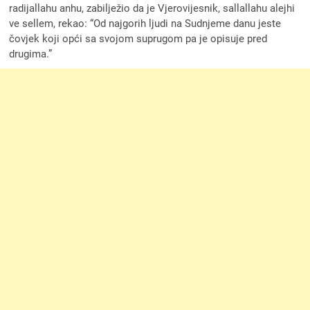
radijallahu anhu, zabilježio da je Vjerovijesnik, sallallahu alejhi
ve sellem, rekao: “Od najgorih ljudi na Sudnjeme danu jeste
čovjek koji opći sa svojom suprugom pa je opisuje pred
drugima.”