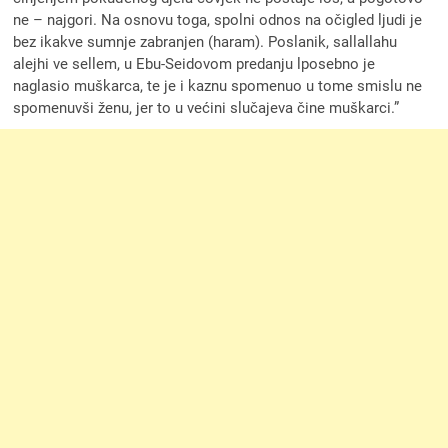
ne – najgori. Na osnovu toga, spolni odnos na očigled ljudi je
bez ikakve sumnje zabranjen (haram). Poslanik, sallallahu
alejhi ve sellem, u Ebu-Seidovom predanju lposebno je
naglasio muškarca, te je i kaznu spomenuo u tome smislu ne
spomenuvši ženu, jer to u većini slučajeva čine muškarci.”