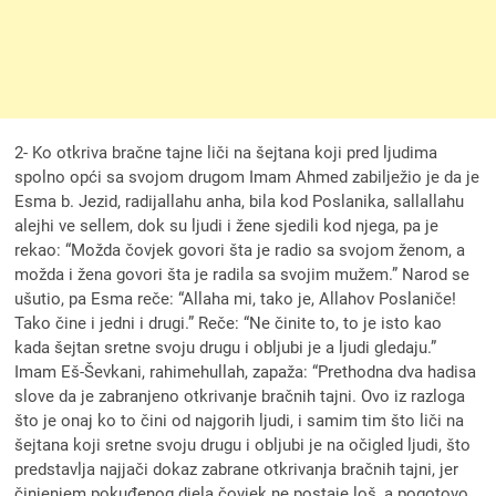
2- Ko otkriva bračne tajne liči na šejtana koji pred ljudima
spolno opći sa svojom drugom Imam Ahmed zabilježio je da je
Esma b. Jezid, radijallahu anha, bila kod Poslanika, sallallahu
alejhi ve sellem, dok su ljudi i žene sjedili kod njega, pa je
rekao: “Možda čovjek govori šta je radio sa svojom ženom, a
možda i žena govori šta je radila sa svojim mužem.” Narod se
ušutio, pa Esma reče: “Allaha mi, tako je, Allahov Poslaniče!
Tako čine i jedni i drugi.” Reče: “Ne činite to, to je isto kao
kada šejtan sretne svoju drugu i obljubi je a ljudi gledaju.”
Imam Eš-Ševkani, rahimehullah, zapaža: “Prethodna dva hadisa
slove da je zabranjeno otkrivanje bračnih tajni. Ovo iz razloga
što je onaj ko to čini od najgorih ljudi, i samim tim što liči na
šejtana koji sretne svoju drugu i obljubi je na očigled ljudi, što
predstavlja najjači dokaz zabrane otkrivanja bračnih tajni, jer
činjenjem pokuđenog djela čovjek ne postaje loš, a pogotovo