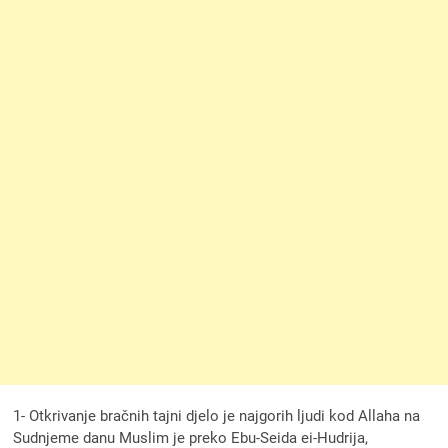
1- Otkrivanje bračnih tajni djelo je najgorih ljudi kod Allaha na
Sudnjeme danu Muslim je preko Ebu-Seida ei-Hudrija,