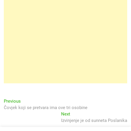
Navigacija
Previous
Previous
post:
Čovjek koji se pretvara ima ove tri osobine
objava
Next
Next
post:
Izvinjenje je od sunneta Poslanika