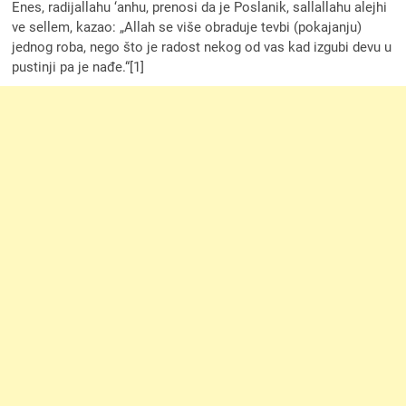
Enes, radijallahu ‘anhu, prenosi da je Poslanik, sallallahu alejhi
ve sellem, kazao: „Allah se više obraduje tevbi (pokajanju)
jednog roba, nego što je radost nekog od vas kad izgubi devu u
pustinji pa je nađe.“[1]