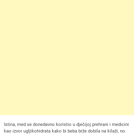
Istina, med se donedavno koristio u dječijoj prehrani i medicini
kao izvor ugljikohidrata kako bi beba brže dobila na kilaži, no