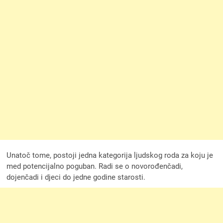
Unatoč tome, postoji jedna kategorija ljudskog roda za koju je
med potencijalno poguban. Radi se o novorođenčadi,
dojenčadi i djeci do jedne godine starosti.