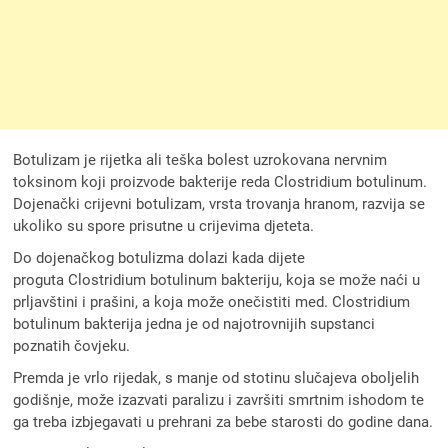
Botulizam je rijetka ali teška bolest uzrokovana nervnim
toksinom koji proizvode bakterije reda Clostridium botulinum.
Dojenački crijevni botulizam, vrsta trovanja hranom, razvija se
ukoliko su spore prisutne u crijevima djeteta.
Do dojenačkog botulizma dolazi kada dijete
proguta Clostridium botulinum bakteriju, koja se može naći u
prljavštini i prašini, a koja može onečistiti med. Clostridium
botulinum bakterija jedna je od najotrovnijih supstanci
poznatih čovjeku.
Premda je vrlo rijedak, s manje od stotinu slučajeva oboljelih
godišnje, može izazvati paralizu i završiti smrtnim ishodom te
ga treba izbjegavati u prehrani za bebe starosti do godine dana.