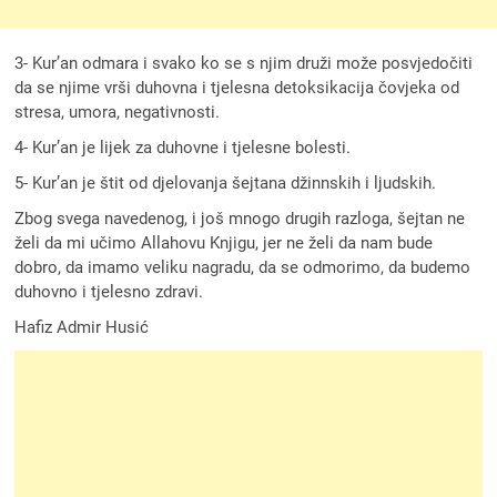
3- Kur’an odmara i svako ko se s njim druži može posvjedočiti
da se njime vrši duhovna i tjelesna detoksikacija čovjeka od
stresa, umora, negativnosti.
4- Kur’an je lijek za duhovne i tjelesne bolesti.
5- Kur’an je štit od djelovanja šejtana džinnskih i ljudskih.
Zbog svega navedenog, i još mnogo drugih razloga, šejtan ne
želi da mi učimo Allahovu Knjigu, jer ne želi da nam bude
dobro, da imamo veliku nagradu, da se odmorimo, da budemo
duhovno i tjelesno zdravi.
Hafiz Admir Husić