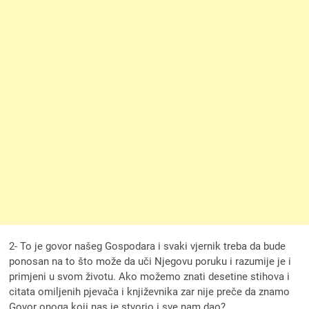
2- To je govor našeg Gospodara i svaki vjernik treba da bude
ponosan na to što može da uči Njegovu poruku i razumije je i
primjeni u svom životu. Ako možemo znati desetine stihova i
citata omiljenih pjevača i književnika zar nije preče da znamo
Govor onoga koji nas je stvorio i sve nam dao?