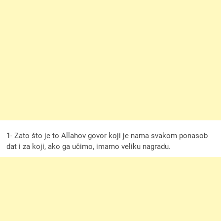
1- Zato što je to Allahov govor koji je nama svakom ponasob
dat i za koji, ako ga učimo, imamo veliku nagradu.