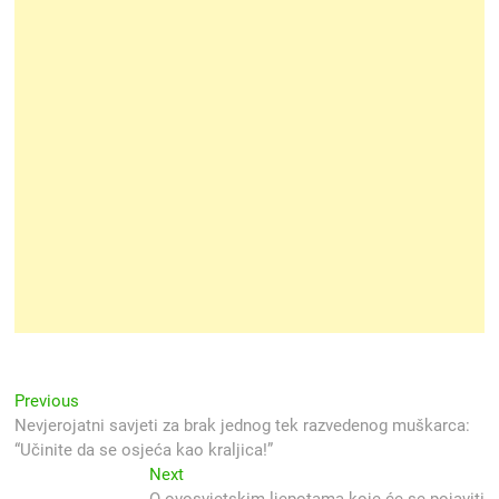
Navigacija
Previous
Previous
post:
Nevjerojatni savjeti za brak jednog tek razvedenog muškarca:
objava
“Učinite da se osjeća kao kraljica!”
Next
Next
post: