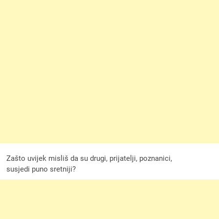
Zašto uvijek misliš da su drugi, prijatelji, poznanici,
susjedi puno sretniji?