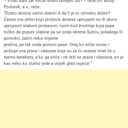
– Pitao sam zar može dobro donijeti zlo? – reče on. Božiji
Poslanik, a.s., reče:
“Dobro donosi samo dobro! A da li je to istinsko dobro?
Zaista sva zelen koju proljeće donese upropasti se ili skoro
upropasti slabom probavom, osim kod životinje koja pase
toliko da popuni slabine pa se onda okrene Suncu, pobalega ili
pomokri, zatim neko vrijeme
preživa, pa tek onda ponovo pase. Onaj ko stiče novac i
poštuje sva prava i obaveze koje su za to vezane imat će u
njemu bereketa, a ko ga stiče i ne drži se prava i obaveza, on je
kao neko ko stalno jede a uvijek glad osjeća! ”