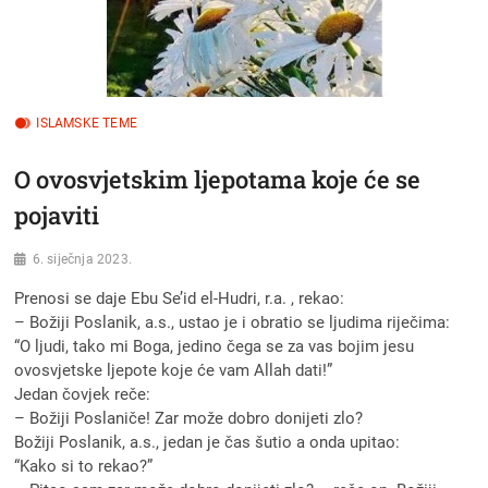
ISLAMSKE TEME
O ovosvjetskim ljepotama koje će se
pojaviti
6. siječnja 2023.
Prenosi se daje Ebu Se’id el-Hudri, r.a. , rekao:
– Božiji Poslanik, a.s., ustao je i obratio se ljudima riječima:
“O ljudi, tako mi Boga, jedino čega se za vas bojim jesu
ovosvjetske ljepote koje će vam Allah dati!”
Jedan čovjek reče:
– Božiji Poslaniče! Zar može dobro donijeti zlo?
Božiji Poslanik, a.s., jedan je čas šutio a onda upitao:
“Kako si to rekao?”