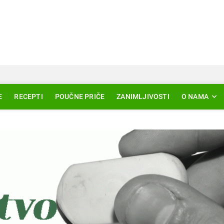
Svjetlo Islama
LAM – EDUKACIJA – AKTUELNOSTI
E
RECEPTI
POUČNE PRIČE
ZANIMLJIVOSTI
O NAMA