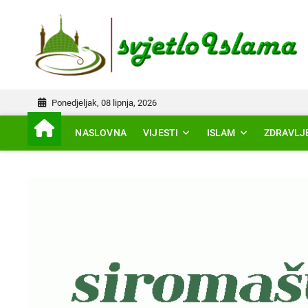
Skip
to
IS
content
Ponedjeljak, 08 lipnja, 2026
NASLOVNA
VIJESTI
ISLAM
ZDRAVLJ