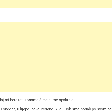
i daj mi bereket u onome čime si me opskrbio.
đu Londona, u lijepoj novouređenoj kući. Dok smo hodali po svom n