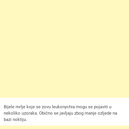
Bijele mrlje koje se zovu leukonychia mogu se pojaviti u
nekoliko uzoraka. Obično se javljaju zbog manje ozljede na
bazi noktiju.