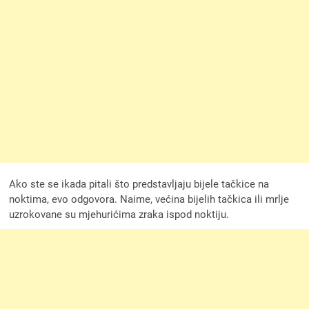
Ako ste se ikada pitali što predstavljaju bijele tačkice na
noktima, evo odgovora. Naime, većina bijelih tačkica ili mrlje
uzrokovane su mjehurićima zraka ispod noktiju.