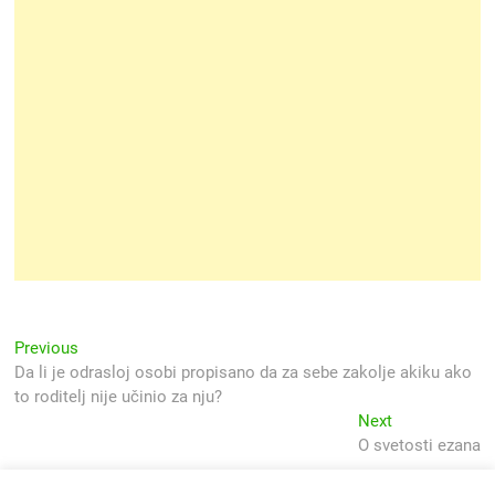
Navigacija
Previous
Previous
post:
Da li je odrasloj osobi propisano da za sebe zakolje akiku ako
objava
to roditelj nije učinio za nju?
Next
Next
post:
O svetosti ezana