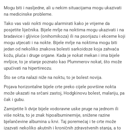
Mogu biti i nasljedne, ali u nekim situacijama mogu ukazivati
na medicinske probleme.
Tako vas vaši nokti mogu alarmirati kako je vrijeme da
posjetite liječnika. Bijele mrlje na noktima mogu ukazivati i na
bradavice i gljivice (onihomikoza) ili na psorijazu i ekceme koji
mogu utjecati i na nokte. Bijele mrlje na noktima mogu biti
jedan od nekoliko znakova bolesti sarkoidoze koja zahvaća
kožu, pluća i druge organe. Kada je nokat mekan i ima bijele
mrljice, to je stanje poznato kao Plummerov nokat, što može
upućivati na hipertireozu.
Što se crta nalazi niže na noktu, to je bolest novija.
Pojava horizontalne bijele crte preko cijele površine nokta
može ukazati na srčani zastoj, Hodgkinovu bolest, malariju, pa
čak i gubu.
Zamijetite li dvije bijele vodoravne uske pruge na jednom ili
više nokta, to je znak hipoalbuminemije, snižene razine
bjelančevine albumina u krvi. Taj poremećaj i te crte može
izazvati nekoliko akutnih i kroničnih zdravstvenih stanja, a to