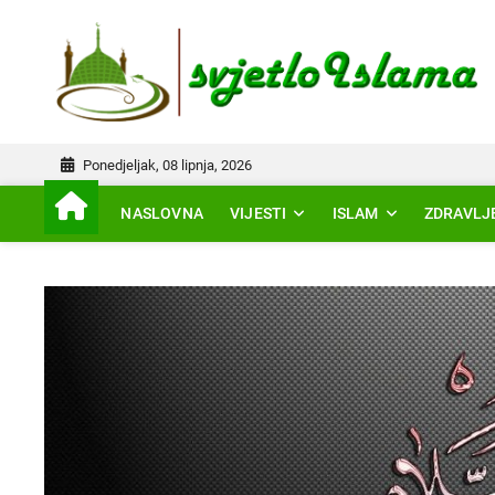
Skip
to
IS
content
Ponedjeljak, 08 lipnja, 2026
NASLOVNA
VIJESTI
ISLAM
ZDRAVLJ