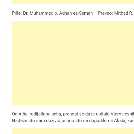
Piše: Dr. Muhammed b. Adnan es-Seman – Preveo: Mithad R
Od Aiše, radijallahu anha, prenosi se da je upitala Vjerovjesn
Najteže što sam doživio je ono što se dogodilo na Akabi, kad