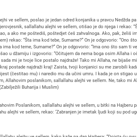
u alejhi ve sellem, poslao je jedan odred konjanika u pravcu Nedžda 
erovjesnik, sallallahu alejhi ve sellem, otišao je do njega i rekao
 a ako me poštediš, poštedjet ćeš zahvalnoga. Ako, pak, želiš imeta
ellem) rekao: “Šta ima kod tebe, Sumame?” On je odgovorio: “Ono što
Šta ima kod teme, Sumame?” On je odgovorio: “Ima ono što sam ti ve
m ušao u džamiju i izgovorio: “Očitujem da nema boga osim Allaha
 sada mi je tvoje lice postalo najdraže! Tako mi Allaha, ne bijaše mi
kraj postade najdraži kraj! Zaista, tvoji konjanici su me zarobili kad
ijest (čestitao mu) i naredio mu da učini umru. I kada je on stigao 
, Allahovim poslanikom, sallallahu alejhi ve sellem. Ne, tako mi 
(Zabilježili Buharija i Muslim)
ovim Poslanikom, sallallahu alejhi ve sellem, u bitki na Hajberu pa su
ahu alejhi ve sellem, rekao: ‘Zabranjen je imetak ljudi koji su pod 
sallallahu alejhu ve sellem, kako kaže na dan Hajbera: “Doista ću ov