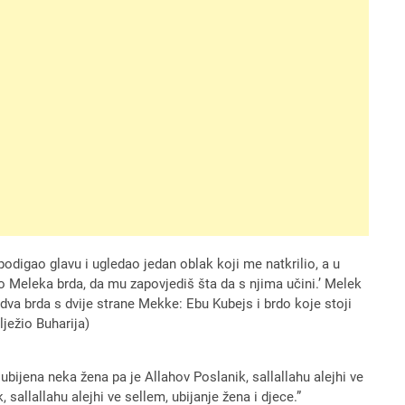
digao glavu i ugledao jedan oblak koji me natkrilio, a u
slao Meleka brda, da mu zapovjediš šta da s njima učini.’ Melek
va brda s dvije strane Mekke: Ebu Kubejs i brdo koje stoji
ježio Buharija)
bijena neka žena pa je Allahov Poslanik, sallallahu alejhi ve
 sallallahu alejhi ve sellem, ubijanje žena i djece.”