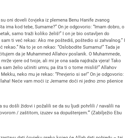
pa su oni doveli čovjeka iz plemena Benu Hanife zvanog
: “Šta ima kod tebe, Sumame?” On je odgovorio: “Imam dobro, o
k, samo traži koliko želiš!” I on je bio ostavljen do
 sam ti već rekao: Ako me poštediš, poštedio si zahvalnog.” I
ć rekao.” Na to je on rekao: “Oslobodite Sumamu!” Tada je
 i očitujem da je Muhammed Allahov poslanik. O Muhammede,
 mrže vjere od tvoje, ali mi je ona sada najdraža vjera! Tako
a sam želio učiniti umru, pa šta ti o tome misliš!” Allahov
u Mekku, neko mu je rekao: “Prevjerio si se!” On je odgovorio:
Allaha! Neće vam moći iz Jemame doći ni jedno zrno pšenice
 došli židovi i požalili se da su ljudi pohrlili / navalili na
ugovorom / zaštitom, izuzev sa dopuštenjem.’” (Zabilježio Ebu
u zastavu dati čovjeku preko kojeg će Allah dati pobjedu – taj