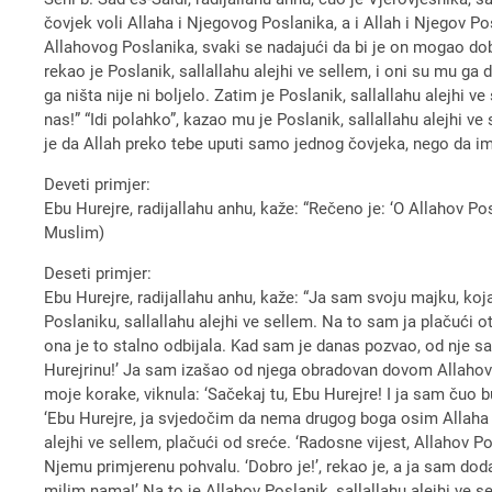
čovjek voli Allaha i Njegovog Poslanika, a i Allah i Njegov Pos
Allahovog Poslanika, svaki se nadajući da bi je on mogao dobit
rekao je Poslanik, sallallahu alejhi ve sellem, i oni su mu ga 
ga ništa nije ni boljelo. Zatim je Poslanik, sallallahu alejhi v
nas!” “Idi polahko”, kazao mu je Poslanik, sallallahu alejhi ve
je da Allah preko tebe uputi samo jednog čovjeka, nego da ima
Deveti primjer:
Ebu Hurejre, radijallahu anhu, kaže: “Rečeno je: ‘O Allahov Po
Muslim)
Deseti primjer:
Ebu Hurejre, radijallahu anhu, kaže: “Ja sam svoju majku, k
Poslaniku, sallallahu alejhi ve sellem. Na to sam ja plačući o
ona je to stalno odbijala. Kad sam je danas pozvao, od nje sa
Hurejrinu!’ Ja sam izašao od njega obradovan dovom Allahovog
moje korake, viknula: ‘Sačekaj tu, Ebu Hurejre! I ja sam čuo b
‘Ebu Hurejre, ja svjedočim da nema drugog boga osim Allaha
alejhi ve sellem, plačući od sreće. ‘Radosne vijest, Allahov Po
Njemu primjerenu pohvalu. ‘Dobro je!’, rekao je, a ja sam dod
milim nama!’ Na to je Allahov Poslanik, sallallahu alejhi ve s