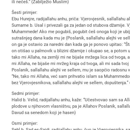
ili nećeš.” (Zabilježio Muslim)
Šesti primjer:
Ebu Hurejre, radijallahu anhu, priča: Vjerovjesnik, sallallah
Sumame b. Usal i privezali ga za jedan od stubova džamije. Vj
Muhammede! Ako me pogubiš, pogubit ćeš onoga koji je ubijao,
sutrašnjeg dana kada mu je (Poslanik, sallallahu alejhi ve s
on ga je ostavio za naredni dan kada ga je ponovo upitao: “
on otišao u palmovik u blizini džamije i okupao se, a poto
tako mi Allaha, na zemlji mi ne bijaše mržega lica od tvoga, a
mi Allaha, ne bijaše mi mržeg kraja od tvoga, ali mi sada tvoj 
Poslanik, sallallahu alejhi ve sellem, mu je saopćio radosnu v
“Ne, tako mi Allaha, već sam prihvatio islam sa Muhammedom
bez Vjerovjesnikova, sallallahu alejhi ve sellem, dopuštenja.” 
Sedmi primjer:
Halid b. Velid, radijallahu anhu, kaže: “Učestvovao sam sa Allah
plodove u njihovom vlasništvu, pa je Allahov Poslanik, sallall
Davud sa senedom koji je hasen)
Osmi primjer:
Sehl b. Sad es-Saidi, radijallahu anhu, čuo je Vjerovjesnika, 