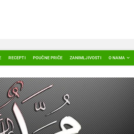
Svjetlo Islama
LAM – EDUKACIJA – AKTUELNOSTI
E
RECEPTI
POUČNE PRIČE
ZANIMLJIVOSTI
O NAMA