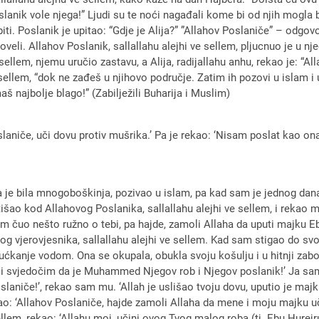
lanik vole njega!” Ljudi su te noći nagađali kome bi od njih mogla bi
i. Poslanik je upitao: “Gdje je Alija?” ”Allahov Poslaniče” – odgovor
doveli. Allahov Poslanik, sallallahu alejhi ve sellem, pljucnuo je u n
e sellem, njemu uručio zastavu, a Alija, radijallahu anhu, rekao je: “
 sellem, “dok ne zađeš u njihovo područje. Zatim ih pozovi u islam i 
š najbolje blago!” (Zabilježili Buharija i Muslim)
slaniče, uči dovu protiv mušrika.’ Pa je rekao: ‘Nisam poslat kao on
oja je bila mnogoboškinja, pozivao u islam, pa kad sam je jednog d
tišao kod Allahovog Poslanika, sallallahu alejhi ve sellem, i rekao 
m čuo nešto ružno o tebi, pa hajde, zamoli Allaha da uputi majku Eb
 vjerovjesnika, sallallahu alejhi ve sellem. Kad sam stigao do svo
ućkanje vodom. Ona se okupala, obukla svoju košulju i u hitnji zabora
 i svjedočim da je Muhammed Njegov rob i Njegov poslanik!’ Ja sa
slaniče!’, rekao sam mu. ‘Allah je uslišao tvoju dovu, uputio je majk
ao: ‘Allahov Poslaniče, hajde zamoli Allaha da mene i moju majku uč
ellem, rekao: ‘Allahu moj, učini ovog Tvog malog roba (tj. Ebu Hurej