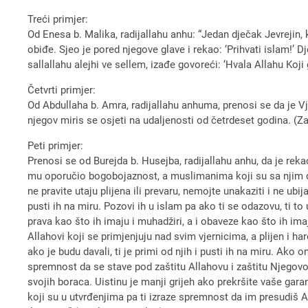
Treći primjer:
Od Enesa b. Malika, radijallahu anhu: “Jedan dječak Jevrejin, k
obiđe. Sjeo je pored njegove glave i rekao: ‘Prihvati islam!’ D
sallallahu alejhi ve sellem, izađe govoreći: ‘Hvala Allahu Koji 
Četvrti primjer:
Od Abdullaha b. Amra, radijallahu anhuma, prenosi se da je Vj
njegov miris se osjeti na udaljenosti od četrdeset godina. (Za
Peti primjer:
Prenosi se od Burejda b. Husejba, radijallahu anhu, da je reka
mu oporučio bogobojaznost, a muslimanima koji su sa njim do
ne pravite utaju plijena ili prevaru, nemojte unakaziti i ne ubi
pusti ih na miru. Pozovi ih u islam pa ako ti se odazovu, ti to
prava kao što ih imaju i muhadžiri, a i obaveze kao što ih im
Allahovi koji se primjenjuju nad svim vjernicima, a plijen i ha
ako je budu davali, ti je primi od njih i pusti ih na miru. Ako
spremnost da se stave pod zaštitu Allahovu i zaštitu Njegovog
svojih boraca. Uistinu je manji grijeh ako prekršite vaše gar
koji su u utvrđenjima pa ti izraze spremnost da im presudiš 