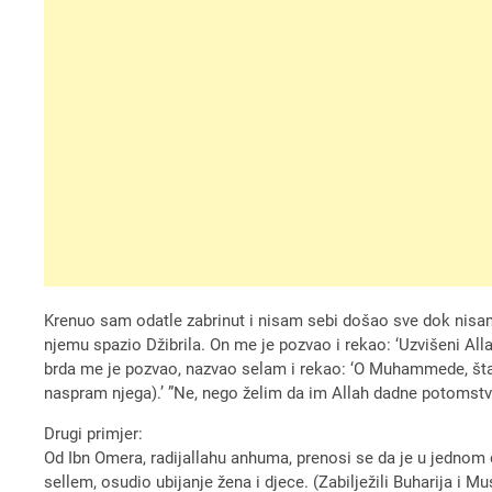
Krenuo sam odatle zabrinut i nisam sebi došao sve dok nisam 
njemu spazio Džibrila. On me je pozvao i rekao: ‘Uzvišeni Allah
brda me je pozvao, nazvao selam i rekao: ‘O Muhammede, šta d
naspram njega).’ ”Ne, nego želim da im Allah dadne potomstvo 
Drugi primjer:
Od Ibn Omera, radijallahu anhuma, prenosi se da je u jednom o
sellem, osudio ubijanje žena i djece. (Zabilježili Buharija i M