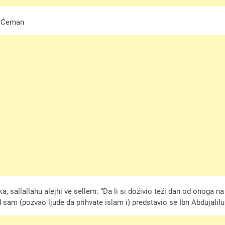
. Ćeman
ika, sallallahu alejhi ve sellem: “Da li si doživio teži dan od onog
 sam (pozvao ljude da prihvate islam i) predstavio se Ibn Abdujalil