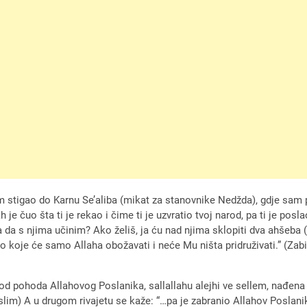
stigao do Karnu Se’aliba (mikat za stanovnike Nedžda), gdje sam po
 je čuo šta ti je rekao i čime ti je uzvratio tvoj narod, pa ti je po
a s njima učinim? Ako želiš, ja ću nad njima sklopiti dva ahšeba (d
koje će samo Allaha obožavati i neće Mu ništa pridruživati.” (Zabil
d pohoda Allahovog Poslanika, sallallahu alejhi ve sellem, nađena u
uslim) A u drugom rivajetu se kaže: “…pa je zabranio Allahov Poslanik,