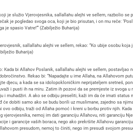
oji je služio Vjerovjesnika, sallallahu alejhi ve sellem, razbolio se 
ječak je pogledao svoga oca, koji je bio prisutan, i on mu reče: ‘Pos
ga je spasio Vatre!’” (Zabilježio Buharija)
erovjesnik, sallallahu alejhi ve sellem, rekao: “Ko ubije osobu koja
bilježio Buharija)
o: Kada bi Allahov Poslanik, sallallahu alejhi ve sellem, postavljao
bročinstvo. Rekao bi: “Napadajte u ime Allaha, na Allahovom putu, 
jajte djecu, a kada se sa idolopokloničkim neprijateljem sretneš, ponud
 uvaži i pusti ih na miru. Zatim ih pozovi da se premjeste iz svoga u 
aju i muhadžiri. A ako se odbiju preseliti, kaži im da će imati stat
rđ će dobiti samo ako se budu borili uz muslimane, zajedno sa njima. 
 oni ovo odbiju, traži od Allaha pomoć i kreni u borbu protiv njih. Ka
 vjerovjesnika, nemoj im dati garanciju Allahovu, niti garanciju Nj
ancije i garancije vaših boraca, nego ako prekršite Allahovu garanc
Allahovom presudom, nemoj to činiti, nego im presudi svojom presu