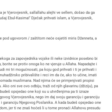
pa je Vjerovjesnik, sallallahu alejhi ve sellem, došao da ga
lušaj Ebul-Kasima!’ Dječak prihvati islam, a Vjerovjesnik,
 je pod ugovorom / zaštitom neće osjetiti miris Dženneta, a
 nekoga za zapovjednika vojske ili neke izvidnice posebno bi
borite se protiv onoga ko ne vjeruje u Allaha. Napadajte i
i mi tri mogućnosati, pa koju god prihvati i ti je prihvati i
muhadžirsko pribivalište i reci im da će, ako to učine, imati
us nomada muslimana. Nad njima će se primjenjivati propisi
Ako oni sve ovo odbiju, traži od njih glavarinu (džiziju), pa
da budeš opsjedao one koji su u utvrđenjima pa ti izraze
egovog Vjerovjesnika, nego im daj svoju garanciju i garanciju
iju i garanciju Njegovog Poslanika. A kada budeš opsjedao one
dom, jer ti ne znaš hoćeš li u tome pronaći Allahovu presudu