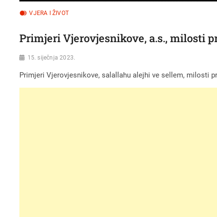
VJERA I ŽIVOT
Primjeri Vjerovjesnikove, a.s., milos
15. siječnja 2023.
Primjeri Vjerovjesnikove, salallahu alejhi ve sellem, milost