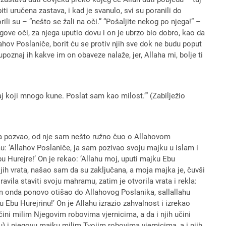
ti uručena zastava, i kad je svanulo, svi su poranili do
ili su – ”nešto se žali na oči.” “Pošaljite nekog po njega!” –
jegove oči, za njega uputio dovu i on je ubrzo bio dobro, kao da
Allahov Poslaniče, borit ću se protiv njih sve dok ne budu poput
upoznaj ih kakve im on obaveze nalaže, jer, Allaha mi, bolje ti
aj koji mnogo kune. Poslat sam kao milost.’” (Zabilježio
ana pozvao, od nje sam nešto ružno čuo o Allahovom
mu: ‘Allahov Poslaniče, ja sam pozivao svoju majku u islam i
u Hurejre!’ On je rekao: ‘Allahu moj, uputi majku Ebu
jih vrata, našao sam da su zaključana, a moja majka je, čuvši
vila staviti svoju mahramu, zatim je otvorila vrata i rekla:
m onda ponovo otišao do Allahovog Poslanika, sallallahu
u Ebu Hurejrinu!’ On je Allahu izrazio zahvalnost i izrekao
ini milim Njegovim robovima vjernicima, a da i njih učini
ru) i njegovu majku milim Tvojim robovima vjernicima, a i njih