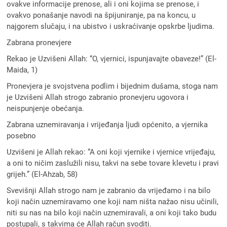
ovakve informacije prenose, ali i oni kojima se prenose, i
ovakvo ponašanje navodi na špijuniranje, pa na koncu, u
najgorem slučaju, i na ubistvo i uskraćivanje opskrbe ljudima.
Zabrana pronevjere
Rekao je Uzvišeni Allah: “O, vjernici, ispunjavajte obaveze!” (El-
Maida, 1)
Pronevjera je svojstvena podlim i bijednim dušama, stoga nam
je Uzvišeni Allah strogo zabranio pronevjeru ugovora i
neispunjenje obećanja.
Zabrana uznemiravanja i vrijeđanja ljudi općenito, a vjernika
posebno
Uzvišeni je Allah rekao: “A oni koji vjernike i vjernice vrijeđaju,
a oni to ničim zaslužili nisu, takvi na sebe tovare klevetu i pravi
grijeh.” (El-Ahzab, 58)
Svevišnji Allah strogo nam je zabranio da vrijeđamo i na bilo
koji način uznemiravamo one koji nam ništa nažao nisu učinili,
niti su nas na bilo koji način uznemiravali, a oni koji tako budu
postupali, s takvima će Allah račun svoditi.