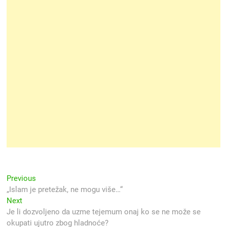
Navigacija
Previous
Previous
post:
„Islam je pretežak, ne mogu više…“
objava
Next
Next
post:
Je li dozvoljeno da uzme tejemum onaj ko se ne može se
okupati ujutro zbog hladnoće?