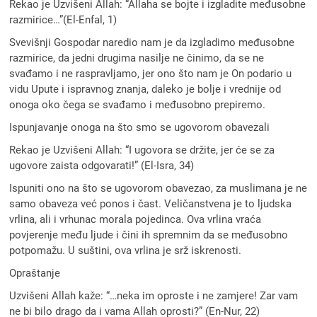
Rekao je Uzvišeni Allah: “Allaha se bojte i izgladite međusobne
razmirice…”(El-Enfal, 1)
Svevišnji Gospodar naredio nam je da izgladimo međusobne
razmirice, da jedni drugima nasilje ne činimo, da se ne
svađamo i ne raspravljamo, jer ono što nam je On podario u
vidu Upute i ispravnog znanja, daleko je bolje i vrednije od
onoga oko čega se svađamo i međusobno prepiremo.
Ispunjavanje onoga na što smo se ugovorom obavezali
Rekao je Uzvišeni Allah: “I ugovora se držite, jer će se za
ugovore zaista odgovarati!” (El-Isra, 34)
Ispuniti ono na što se ugovorom obavezao, za muslimana je ne
samo obaveza već ponos i čast. Veličanstvena je to ljudska
vrlina, ali i vrhunac morala pojedinca. Ova vrlina vraća
povjerenje među ljude i čini ih spremnim da se međusobno
potpomažu. U suštini, ova vrlina je srž iskrenosti.
Opraštanje
Uzvišeni Allah kaže: “…neka im oproste i ne zamjere! Zar vam
ne bi bilo drago da i vama Allah oprosti?” (En-Nur, 22)