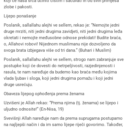
koji će naša srca učiniti čistim i sačuvati ih od svih primjesa
zlobe i pakosti.
Lijepo ponašanje
Poslanik, sallallahu alejhi ve sellem, rekao je: “Nemojte jedni
druge mrziti, niti jedni drugima zavidjeti, niti jedni drugima leđa
okretati i nemojte međusobne odnose prekidati! Budite braća,
o, Allahovi robovi! Nijednom muslimanu nije dozvoljeno da
svoga brata izbjegava više od tri dana.” (Buhari i Muslim)
Poslanik, sallallahu alejhi ve sellem, strogo nam zabranjuje sve
postupke koji će dovesti do netrpeljivosti, razjedinjenosti i
rasula, te nam naređuje da budemo kao braća među kojima
vlada ljubav i sloga, koji jedni drugima pomažu i koji jedni
druge usrećuju.
Obaveza lijepog ophođenja prema ženama
Uzvišeni je Allah rekao: “Prema njima (tj. ženama) se lijepo i
uljudno odnosite!” (En-Nisa, 19)
Svevišnji Allah naređuje nam da prema suprugama postupamo
na najljepši način i da im samo lijepe riječi govorimo. Također,