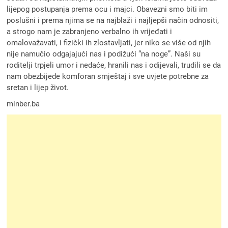
lijepog postupanja prema ocu i majci. Obavezni smo biti im
poslušni i prema njima se na najblaži i najljepši način odnositi,
a strogo nam je zabranjeno verbalno ih vrijeđati i
omalovažavati, i fizički ih zlostavljati, jer niko se više od njih
nije namučio odgajajući nas i podižući “na noge”. Naši su
roditelji trpjeli umor i nedaće, hranili nas i odijevali, trudili se da
nam obezbijede komforan smještaj i sve uvjete potrebne za
sretan i lijep život.
minber.ba