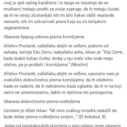
ovaj je ajet općeg karaktera i iz njega se razumije da se
muškarci trebaju urediti za svoje supruge, da ih trebaju čuvati,
da ih ne smiju zlostavljati niti im bilo kakav oblik nepravde
nanositi, niti im uskraćivati prava koja su im šerijatom
zagarantirana.
Obaveza lijepog odnosa prema komšijama
Allahov Poslanik, sallallahu alejhi ve sellem, jednom od
ashaba, tačnije Ebu Zerru, radijallahu anhu, rekao je: “Ebu Zerre,
kada budeš kuhao čorbu, dodaj u nju malo više vode nego
obično, pa je podijeli i komšijama.” (Muslim)
Allahov Poslanik, sallallahu alejhi ve sellem, oporučio nam je
svekoliko dobročinstvo prema komšijama: da ih obiđemo
kada se razbole, da ih nahranimo kada ogladne, da ih ni na koji
način ne uznemiravamo, dakle ni riječima niti postupcima.
Obaveza dobročinstva prema roditeljima
Uzvišeni je Allah rekao: “Mi smo svakog čovjeka zadužili da
bude dobar prema roditeljima svojim…” (El-Ankebut, 8)
Jedan od najistaknutijih prioriteta u vjeri islamu jeste obaveza