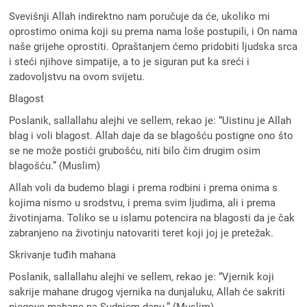
Svevišnji Allah indirektno nam poručuje da će, ukoliko mi
oprostimo onima koji su prema nama loše postupili, i On nama
naše grijehe oprostiti. Opraštanjem ćemo pridobiti ljudska srca
i steći njihove simpatije, a to je siguran put ka sreći i
zadovoljstvu na ovom svijetu.
Blagost
Poslanik, sallallahu alejhi ve sellem, rekao je: “Uistinu je Allah
blag i voli blagost. Allah daje da se blagošću postigne ono što
se ne može postići grubošću, niti bilo čim drugim osim
blagošću.” (Muslim)
Allah voli da budemo blagi i prema rodbini i prema onima s
kojima nismo u srodstvu, i prema svim ljudima, ali i prema
životinjama. Toliko se u islamu potencira na blagosti da je čak
zabranjeno na životinju natovariti teret koji joj je pretežak.
Skrivanje tuđih mahana
Poslanik, sallallahu alejhi ve sellem, rekao je: “Vjernik koji
sakrije mahane drugog vjernika na dunjaluku, Allah će sakriti
njegove mahane na Sudnjem danu.” (Muslim)