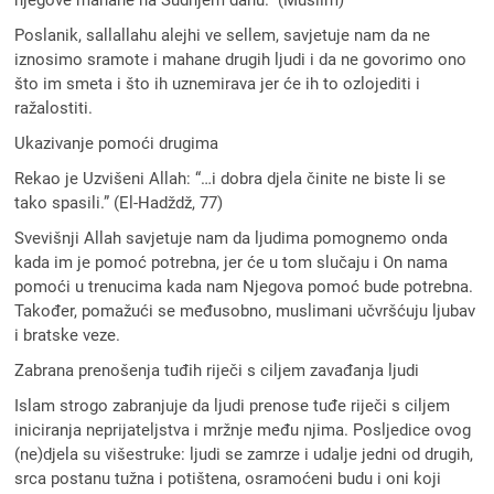
Poslanik, sallallahu alejhi ve sellem, savjetuje nam da ne
iznosimo sramote i mahane drugih ljudi i da ne govorimo ono
što im smeta i što ih uznemirava jer će ih to ozlojediti i
ražalostiti.
Ukazivanje pomoći drugima
Rekao je Uzvišeni Allah: “…i dobra djela činite ne biste li se
tako spasili.” (El-Hadždž, 77)
Svevišnji Allah savjetuje nam da ljudima pomognemo onda
kada im je pomoć potrebna, jer će u tom slučaju i On nama
pomoći u trenucima kada nam Njegova pomoć bude potrebna.
Također, pomažući se međusobno, muslimani učvršćuju ljubav
i bratske veze.
Zabrana prenošenja tuđih riječi s ciljem zavađanja ljudi
Islam strogo zabranjuje da ljudi prenose tuđe riječi s ciljem
iniciranja neprijateljstva i mržnje među njima. Posljedice ovog
(ne)djela su višestruke: ljudi se zamrze i udalje jedni od drugih,
srca postanu tužna i potištena, osramoćeni budu i oni koji