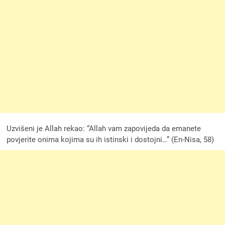
Uzvišeni je Allah rekao: “Allah vam zapovijeda da emanete
povjerite onima kojima su ih istinski i dostojni…” (En-Nisa, 58)