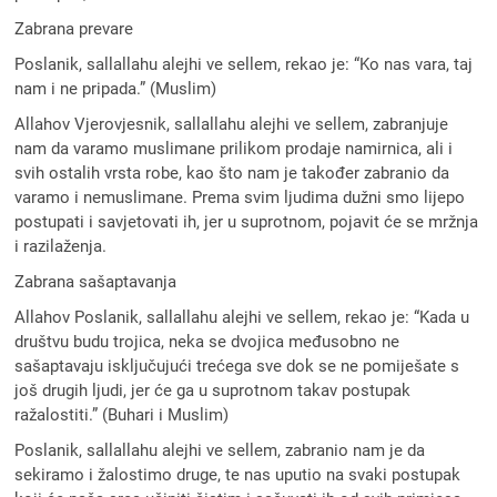
Zabrana prevare
Poslanik, sallallahu alejhi ve sellem, rekao je: “Ko nas vara, taj
nam i ne pripada.” (Muslim)
Allahov Vjerovjesnik, sallallahu alejhi ve sellem, zabranjuje
nam da varamo muslimane prilikom prodaje namirnica, ali i
svih ostalih vrsta robe, kao što nam je također zabranio da
varamo i nemuslimane. Prema svim ljudima dužni smo lijepo
postupati i savjetovati ih, jer u suprotnom, pojavit će se mržnja
i razilaženja.
Zabrana sašaptavanja
Allahov Poslanik, sallallahu alejhi ve sellem, rekao je: “Kada u
društvu budu trojica, neka se dvojica međusobno ne
sašaptavaju isključujući trećega sve dok se ne pomiješate s
još drugih ljudi, jer će ga u suprotnom takav postupak
ražalostiti.” (Buhari i Muslim)
Poslanik, sallallahu alejhi ve sellem, zabranio nam je da
sekiramo i žalostimo druge, te nas uputio na svaki postupak