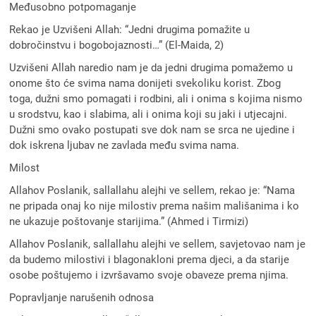
Međusobno potpomaganje
Rekao je Uzvišeni Allah: “Jedni drugima pomažite u
dobročinstvu i bogobojaznosti…” (El-Maida, 2)
Uzvišeni Allah naredio nam je da jedni drugima pomažemo u
onome što će svima nama donijeti svekoliku korist. Zbog
toga, dužni smo pomagati i rodbini, ali i onima s kojima nismo
u srodstvu, kao i slabima, ali i onima koji su jaki i utjecajni.
Dužni smo ovako postupati sve dok nam se srca ne ujedine i
dok iskrena ljubav ne zavlada među svima nama.
Milost
Allahov Poslanik, sallallahu alejhi ve sellem, rekao je: “Nama
ne pripada onaj ko nije milostiv prema našim mališanima i ko
ne ukazuje poštovanje starijima.” (Ahmed i Tirmizi)
Allahov Poslanik, sallallahu alejhi ve sellem, savjetovao nam je
da budemo milostivi i blagonakloni prema djeci, a da starije
osobe poštujemo i izvršavamo svoje obaveze prema njima.
Popravljanje narušenih odnosa