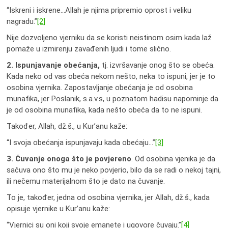
“Iskreni i iskrene…Allah je njima pripremio oprost i veliku
nagradu.”
[2]
Nije dozvoljeno vjerniku da se koristi neistinom osim kada laž
pomaže u izmirenju zavađenih ljudi i tome slično.
2. Ispunjavanje obećanja,
tj. izvršavanje onog što se obeća.
Kada neko od vas obeća nekom nešto, neka to ispuni, jer je to
osobina vjernika. Zapostavljanje obećanja je od osobina
munafika, jer Poslanik, s.a.v.s, u poznatom hadisu napominje da
je od osobina munafika, kada nešto obeća da to ne ispuni.
Također, Allah, dž.š., u Kur’anu kaže:
“I svoja obećanja ispunjavaju kada obećaju…”
[3]
3. Čuvanje onoga što je povjereno
. Od osobina vjenika je da
sačuva ono što mu je neko povjerio, bilo da se radi o nekoj tajni,
ili nečemu materijalnom što je dato na čuvanje.
To je, također, jedna od osobina vjernika, jer Allah, dž.š., kada
opisuje vjernike u Kur’anu kaže:
“Vjernici su oni koji svoje emanete i ugovore čuvaju.”
[4]