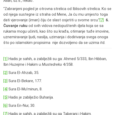
Allah, dž.š., rekao.:
“Zabranjeni pogled je otrovna strelica od Iblisovih strelica. Ko se
od njega sustegne iz straha od Mene, Ja ću mu umjesto toga
dati vjerovanje (iman) čiju će slast osjetiti u svome srcu.”
[7]
6.
Čuvanje ruku
od svih vidova nedopuštenih djela koja se sa
rukama mogu učiniti, kao što su krađa, otimanje tuđe imovine,
uznemiravanje ljudi, nasilja, uzimanja i dodirivanja svega onoga
što po islamskim propisima nije dozvoljeno da se uzima itd.
[1]
Hadis je sahih, a zabilježili su ga: Ahmed 5/333, Ibn Hibban,
Ibn Huzejme i Hakim u
Mustedreku
4/358.
[2]
Sura El-Ahzab, 35.
[3]
Sura El-Bekare, 177.
[4]
Sura El-Mu’minun, 8.
[5]
Hadis je zabilježio Buharija.
[6]
Sura En-Nur, 30.
[7]
Hadis je sahih, a zabilježili su ga Taberani i Hakim.