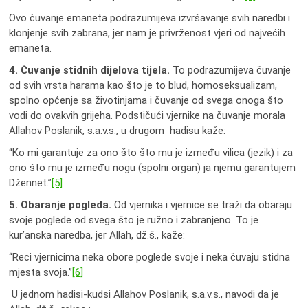
Ovo čuvanje emaneta podrazumijeva izvršavanje svih naredbi i
klonjenje svih zabrana, jer nam je privrženost vjeri od najvećih
emaneta.
4. Čuvanje stidnih dijelova tijela.
To podrazumijeva čuvanje
od svih vrsta harama kao što je to blud, homoseksualizam,
spolno općenje sa životinjama i čuvanje od svega onoga što
vodi do ovakvih grijeha. Podstičući vjernike na čuvanje morala
Allahov Poslanik, s.a.v.s., u drugom hadisu kaže:
“Ko mi garantuje za ono što što mu je između vilica (jezik) i za
ono što mu je između nogu (spolni organ) ja njemu garantujem
Džennet.”
[5]
5. Obaranje pogleda.
Od vjernika i vjernice se traži da obaraju
svoje poglede od svega što je ružno i zabranjeno. To je
kur’anska naredba, jer Allah, dž.š., kaže:
“Reci vjernicima neka obore poglede svoje i neka čuvaju stidna
mjesta svoja.”
[6]
U jednom hadisi-kudsi Allahov Poslanik, s.a.v.s., navodi da je