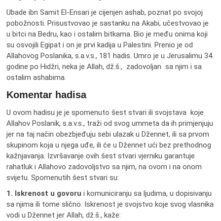
Ubade ibn Samit El-Ensari je cijenjen ashab, poznat po svojoj
pobožnosti. Prisustvovao je sastanku na Akabi, učestvovao je
u bitci na Bedru, kao i ostalim bitkama. Bio je među onima koji
su osvojili Egipat i on je prvi kadija u Palestini. Prenio je od
Allahovog Poslanika, s.a.v.s., 181 hadis. Umro je u Jerusalimu 34.
godine po Hidžri, neka je Allah, dž.š., zadovoljan sa njim i sa
ostalim ashabima.
Komentar hadisa
U ovom hadisu je je spomenuto šest stvari ili svojstava koje
Allahov Poslanik, s.a.v.s., traži od svog ummeta da ih primjenjuju
jer na taj način obezbjeđuju sebi ulazak u Džennet, ili sa prvom
skupinom koja u njega uđe, ili će u Džennet ući bez prethodnog
kažnjavanja. Izvršavanje ovih šest stvari vjerniku garantuje
rahatluk i Allahovo zadovoljstvo sa njim, na ovom i na onom
svijetu. Spomenutih šest stvari su:
1. Iskrenost u govoru
i komuniciranju sa ljudima, u dopisivanju
sa njima ili tome slično. Iskrenost je svojstvo koje svog vlasnika
vodi u Džennet jer Allah, dž.š., kaže: