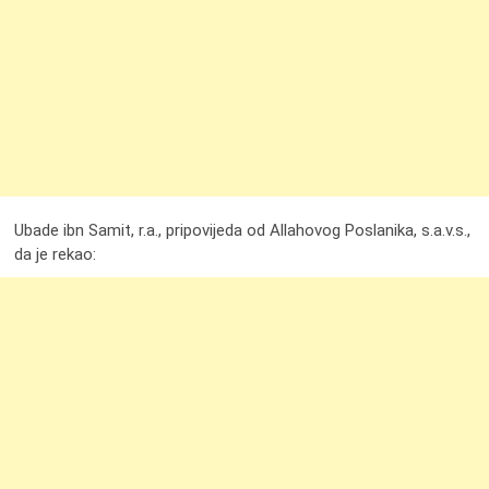
Ubade ibn Samit, r.a., pripovijeda od Allahovog Poslanika, s.a.v.s.,
da je rekao: