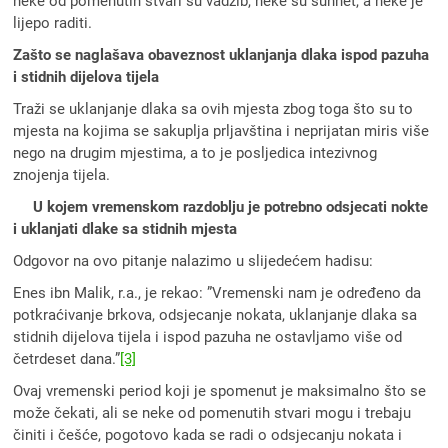
neke od pomenutih stvari su vadžib, neke su sunnet, a neke je
lijepo raditi.
Zašto se naglašava obaveznost uklanjanja dlaka ispod pazuha
i stidnih dijelova tijela
Traži se uklanjanje dlaka sa ovih mjesta zbog toga što su to
mjesta na kojima se sakuplja prljavština i neprijatan miris više
nego na drugim mjestima, a to je posljedica intezivnog
znojenja tijela.
U kojem vremenskom razdoblju je potrebno odsjecati nokte
i uklanjati dlake sa stidnih mjesta
Odgovor na ovo pitanje nalazimo u slijedećem hadisu:
Enes ibn Malik, r.a., je rekao: ”Vremenski nam je određeno da
potkraćivanje brkova, odsjecanje nokata, uklanjanje dlaka sa
stidnih dijelova tijela i ispod pazuha ne ostavljamo više od
četrdeset dana.”
[3]
Ovaj vremenski period koji je spomenut je maksimalno što se
može čekati, ali se neke od pomenutih stvari mogu i trebaju
činiti i češće, pogotovo kada se radi o odsjecanju nokata i