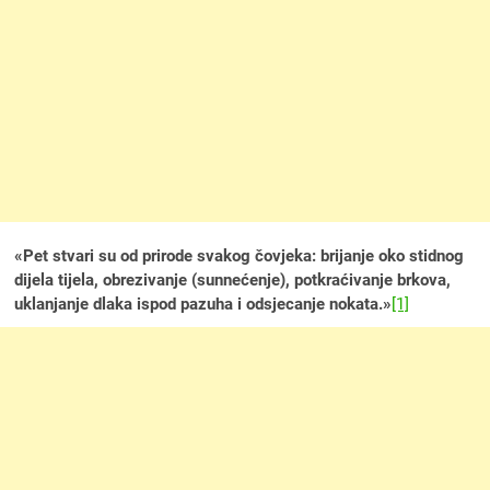
«Pet stvari su od prirode svakog čovjeka: brijanje oko stidnog
dijela tijela, obrezivanje (sunnećenje), potkraćivanje brkova,
uklanjanje dlaka ispod pazuha i odsjecanje nokata.»
[1]