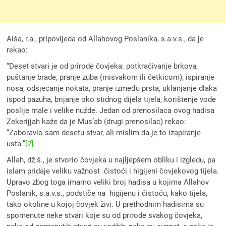
Aiša, r.a., pripovijeda od Allahovog Poslanika, s.a.v.s., da je
rekao:
“Deset stvari je od prirode čovjeka: potkraćivanje brkova,
puštanje brade, pranje zuba (misvakom ili četkicom), ispiranje
nosa, odsjecanje nokata, pranje između prsta, uklanjanje dlaka
ispod pazuha, brijanje oko stidnog dijela tijela, korištenje vode
poslije male i velike nužde. Jedan od prenosilaca ovog hadisa
Zekerijjah kaže da je Mus’ab (drugi prenosilac) rekao:
“Zaboravio sam desetu stvar, ali mislim da je to izapiranje
usta.”
[2]
Allah, dž.š., je stvorio čovjeka u najljepšem obliku i izgledu, pa
islam pridaje veliku važnost čistoći i higijeni čovjekovog tijela.
Upravo zbog toga imamo veliki broj hadisa u kojima Allahov
Poslanik, s.a.v.s., podstiče na higijenu i čistoću, kako tijela,
tako okoline u kojoj čovjek živi. U prethodnim hadisima su
spomenute neke stvari koje su od prirode svakog čovjeka,