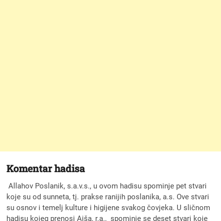
Komentar hadisa
Allahov Poslanik, s.a.v.s., u ovom hadisu spominje pet stvari
koje su od sunneta, tj. prakse ranijih poslanika, a.s. Ove stvari
su osnov i temelj kulture i higijene svakog čovjeka. U sličnom
hadisu kojeg prenosi Aiša, r.a., spominje se deset stvari koje