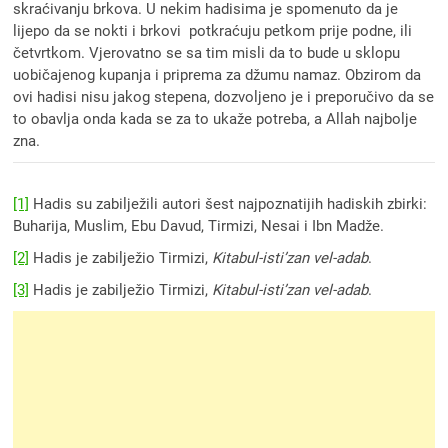
skraćivanju brkova. U nekim hadisima je spomenuto da je
lijepo da se nokti i brkovi potkraćuju petkom prije podne, ili
četvrtkom. Vjerovatno se sa tim misli da to bude u sklopu
uobičajenog kupanja i priprema za džumu namaz. Obzirom da
ovi hadisi nisu jakog stepena, dozvoljeno je i preporučivo da se
to obavlja onda kada se za to ukaže potreba, a Allah najbolje
zna.
[1]
Hadis su zabilježili autori šest najpoznatijih hadiskih zbirki:
Buharija, Muslim, Ebu Davud, Tirmizi, Nesai i Ibn Madže.
[2]
Hadis je zabilježio Tirmizi,
Kitabul-isti’zan vel-adab
.
[3]
Hadis je zabilježio Tirmizi,
Kitabul-isti’zan vel-adab
.