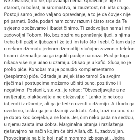
Ne zavaravajmo se, opravdanja nema. Opravdanje nije ni
starost, ni bolest, ni siromaštvo, ni zauzetost, niti išta drugo.
Postoji samo jedno valjano opravdanje, a to je da čovjek nije
pri pameti. Bože, podari nam zdrav razum i čisto srce da Te
svjesno obožavamo i ibadet činimo, Ti zadovoljan nama i mi
zadovoljni Tobom. No, bez obzira na ponašanje ljudi, s njima
treba biti pažljiv, ljubazan i željeti im isto što i sebi. Čitam da je
u nekom džematu jednom džematliji slučajno zazvonio telefon.
Imam i džematlije su ga izgrdili poslije namaza. Poslije toga
nikada više nije ušao u džamiju. Otišao je u kafić. Slučajno je
prolio piće. Konobar mu je ponudio komplementarno
(besplatno) piće. Od tada je uvijek išao tamo! Sa svojim
riječima i postupcima možemo učiniti puno, pozitivno ili
negativno. Poslanik, s.a.v.s., je rekao: “Obveseljavajte a ne
rastjerujte, olakšavajte a ne otežavajte!” Lahko je nekoga
istjerati iz džamije, ali ga je teško uvesti u džamiju. A i kada ga
uvedemo, teško ga je u džamiji zadržati. Zato, tražimo ono što
je dobro kod čovjeka, a ne loše. Jer, čim neko pada na sedždu,
u njemu zaista ima dobra. Marginalna pitanja i razilaženja
rješavajmo na način kojim će biti Allah, dž. š., zadovoljan.
Provociranje na bilo koji način moramo izbjegavati. Jedna