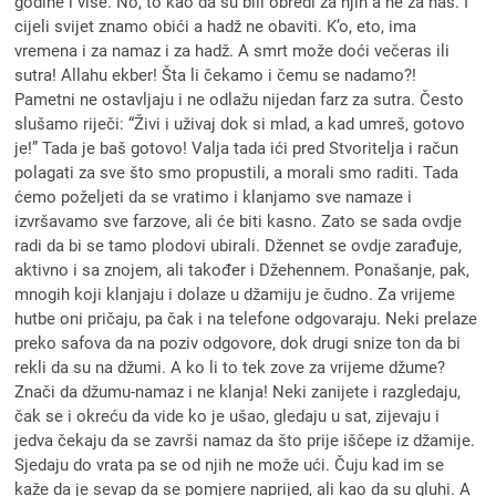
godine i više. No, to kao da su bili obredi za njih a ne za nas. I
cijeli svijet znamo obići a hadž ne obaviti. K’o, eto, ima
vremena i za namaz i za hadž. A smrt može doći večeras ili
sutra! Allahu ekber! Šta li čekamo i čemu se nadamo?!
Pametni ne ostavljaju i ne odlažu nijedan farz za sutra. Često
slušamo riječi: “Živi i uživaj dok si mlad, a kad umreš, gotovo
je!” Tada je baš gotovo! Valja tada ići pred Stvoritelja i račun
polagati za sve što smo propustili, a morali smo raditi. Tada
ćemo poželjeti da se vratimo i klanjamo sve namaze i
izvršavamo sve farzove, ali će biti kasno. Zato se sada ovdje
radi da bi se tamo plodovi ubirali. Džennet se ovdje zarađuje,
aktivno i sa znojem, ali također i Džehennem. Ponašanje, pak,
mnogih koji klanjaju i dolaze u džamiju je čudno. Za vrijeme
hutbe oni pričaju, pa čak i na telefone odgovaraju. Neki prelaze
preko safova da na poziv odgovore, dok drugi snize ton da bi
rekli da su na džumi. A ko li to tek zove za vrijeme džume?
Znači da džumu-namaz i ne klanja! Neki zanijete i razgledaju,
čak se i okreću da vide ko je ušao, gledaju u sat, zijevaju i
jedva čekaju da se završi namaz da što prije iščepe iz džamije.
Sjedaju do vrata pa se od njih ne može ući. Čuju kad im se
kaže da je sevap da se pomjere naprijed, ali kao da su gluhi. A