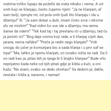
vratima toliko lupaju da poželiš da vrata nikako i nema. A od
onih koji ne klanjaju, često čujemo riječi: “Ja ne klanjam, al’
sam bolji, vjerujte mi, od pola onih ljudi što klanjaju i idu u
džamiju!” Ili: “Ja sam dobar u duši, imam čisto srce i nikome
zlo ne mislim!” “Kad vidim ko sve ide u džamiju, ma nema
šanse da odem!” “Tek kad taj i taj prestanu ići u džamiju, tad ću
ja početi ići!” “Bog daje onima koji rade, a ti klanjaj cijeli dan,
jarane, nema nafake!” “Preče je raditi nego klanjati!” “Vidi
onoga, do jučer je komunjara bio a sada klanja i u prvi saf se
trpa!” “Ma, lahko je njemu klanjati, on ionako ništa ne radi. Da li
on radi kao ja, pitao bih ja njega bi li brajko klanjao!” Bude vrlo
neprijatno kada neke od njih pitaš gdje je kibla u kući, a oni
kažu: “Ne znam, ovako se dedo okretao!” Sa dedom je, dakle,
nestala i kibla a, naravno, i namaz!