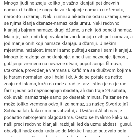
Mnogo ljudi ne znaju koliko je važno klanjati pet dnevnih
namaza i kolika je nagrada za klanjanje namaza u džematu,
naročito u džamiji. Neki i umru a nikada ne odu u džamiju, već
se njima klanja dženaze-namaz kada umru. Neki redovno
klanjaju bajram-namaze, drugi džume, a neki još poneki namaz.
Malo je, pak, onih koji svakodnevno klanjaju svih pet namaza, a
još manje onih koji namaze klanjaju u džamiji. U nekim
mjestima, nažalost, imami samo puštaju ezane i sami klanjaju.
Mnogo je razloga za neklanjanje, a neki su: neznanje, ljenost,
gubljenje vremena na nevažne stvari, poput serija, filmova,
utakmica, provođenje vremana u kafićima sa društvom kojima
je haram normalan kao i halal i dr. A da se pofale da nešto
znaju od islama, kažu da rade a rad je farz. Istina je da je rad
farz i jedan od najznačajnijih ibadeta, ali dan traje 24 sahata,
dok svaki namaz traje samo po desetak minuta. Pa zar se ne
može toliko vremena odvojiti za namaz, za našeg Stvoritelja?!
Subhanallah, kako smo nezahvalni, a Uzvišeni Allah nas je
počastio nebrojenim blagodatima. Često se hvalimo kako su
naši preci redovno klanjali, razbijali led da uzmu abdest i gusul,
obavljali hadž onda kada se do Mekke i nazad putovalo pola