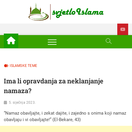
Skip
to
Svjetl
ISLAM –
content
EDUKACIJA –
AKTUELNOSTI
Islam
ISLAMSKE TEME
Ima li opravdanja za neklanjanje
namaza?
5. siječnja 2023.
“Namaz obavljajte, i zekat dajite, i zajedno s onima koji namaz
obavljaju i vi obavljajte!” (El-Bekare, 43)