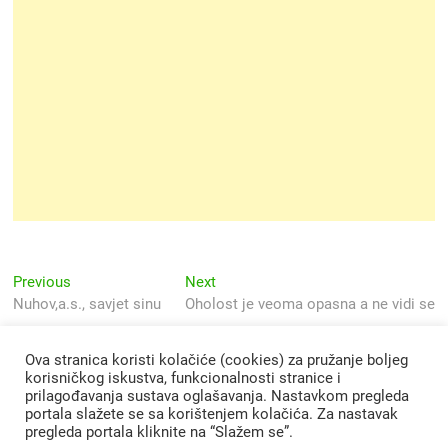
Navigacija
Previous
Next
Previous
Next
post:
post:
Nuhov,a.s., savjet sinu
Oholost je veoma opasna a ne vidi se
objava
Ova stranica koristi kolačiće (cookies) za pružanje boljeg
korisničkog iskustva, funkcionalnosti stranice i
prilagođavanja sustava oglašavanja. Nastavkom pregleda
portala slažete se sa korištenjem kolačića. Za nastavak
pregleda portala kliknite na “Slažem se”.