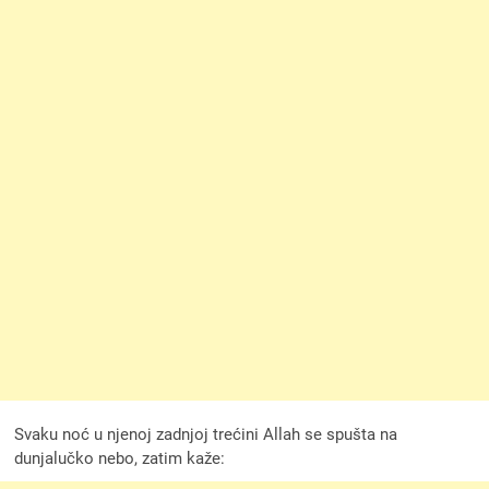
Svaku noć u njenoj zadnjoj trećini Allah se spušta na
dunjalučko nebo, zatim kaže: