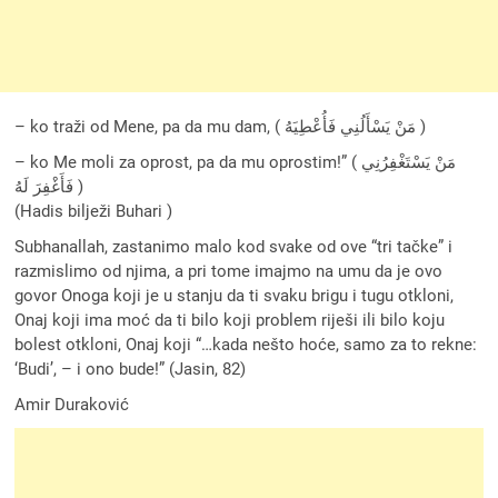
– ko traži od Mene, pa da mu dam, ( مَنْ يَسْأَلُنِي فَأُعْطِيَهُ )
– ko Me moli za oprost, pa da mu oprostim!” ( مَنْ يَسْتَغْفِرُنِي
فَأَغْفِرَ لَهُ )
(Hadis bilježi Buhari )
Subhanallah, zastanimo malo kod svake od ove “tri tačke” i
razmislimo od njima, a pri tome imajmo na umu da je ovo
govor Onoga koji je u stanju da ti svaku brigu i tugu otkloni,
Onaj koji ima moć da ti bilo koji problem riješi ili bilo koju
bolest otkloni, Onaj koji “…kada nešto hoće, samo za to rekne:
‘Budi’, – i ono bude!” (Jasin, 82)
Amir Duraković