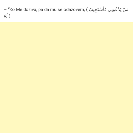
– “Ko Me doziva, pa da mu se odazovem, ( مَنْ يَدْعُونِي فَأَسْتَجِيبَ
لَهُ )