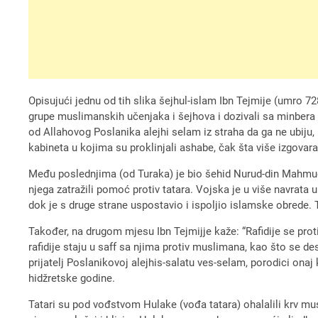
Opisujući jednu od tih slika šejhul-islam Ibn Tejmije (umro 728.
grupe muslimanskih učenjaka i šejhova i dozivali sa minbera :
od Allahovog Poslanika alejhi selam iz straha da ga ne ubiju, i
kabineta u kojima su proklinjali ashabe, čak šta više izgovarao 
Među poslednjima (od Turaka) je bio šehid Nurud-din Mahmud 
njega zatražili pomoć protiv tatara. Vojska je u više navrata 
dok je s druge strane uspostavio i ispoljio islamske obrede. Ta
Također, na drugom mjesu Ibn Tejmijje kaže: “Rafidije se pro
rafidije staju u saff sa njima protiv muslimana, kao što se de
prijatelj Poslanikovoj alejhis-salatu ves-selam, porodici onaj
hidžretske godine.
Tatari su pod vođstvom Hulake (vođa tatara) ohalalili krv mus