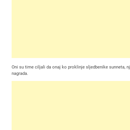
Oni su time ciljali da onaj ko proklinje sljedbenike sunneta, 
nagrada.