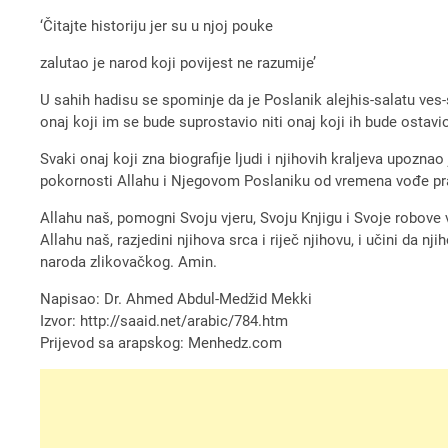
‘Čitajte historiju jer su u njoj pouke
zalutao je narod koji povijest ne razumije’
U sahih hadisu se spominje da je Poslanik alejhis-salatu ve
onaj koji im se bude suprostavio niti onaj koji ih bude ostavio
Svaki onaj koji zna biografije ljudi i njihovih kraljeva upoznao
pokornosti Allahu i Njegovom Poslaniku od vremena vođe pra
Allahu naš, pomogni Svoju vjeru, Svoju Knjigu i Svoje robove v
Allahu naš, razjedini njihova srca i riječ njihovu, i učini da 
naroda zlikovačkog. Amin.
Napisao: Dr. Ahmed Abdul-Medžid Mekki
Izvor: http://saaid.net/arabic/784.htm
Prijevod sa arapskog: Menhedz.com