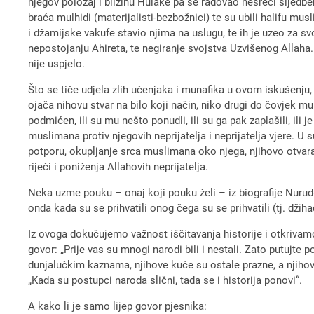
njegov položaj i blizinu Hulake pa se radovao nesreći sljedben
braća mulhidi (materijalisti-bezbožnici) te su ubili halifu mus
i džamijske vakufe stavio njima na uslugu, te ih je uzeo za sv
nepostojanju Ahireta, te negiranje svojstva Uzvišenog Allaha.
nije uspjelo.
Što se tiče udjela zlih učenjaka i munafika u ovom iskušenju,
ojača nihovu stvar na bilo koji način, niko drugi do čovjek muna
podmićen, ili su mu nešto ponudli, ili su ga pak zaplašili, ili 
muslimana protiv njegovih neprijatelja i neprijatelja vjere. 
potporu, okupljanje srca muslimana oko njega, njihovo otvara
riječi i poniženja Allahovih neprijatelja.
Neka uzme pouku – onaj koji pouku želi – iz biografije Nurud-d
onda kada su se prihvatili onog čega su se prihvatili (tj. dži
Iz ovoga dokučujemo važnost iščitavanja historije i otkrivam
govor: „Prije vas su mnogi narodi bili i nestali. Zato putujte p
dunjalučkim kaznama, njihove kuće su ostale prazne, a njihova
„Kada su postupci naroda slični, tada se i historija ponovi“.
A kako li je samo lijep govor pjesnika: