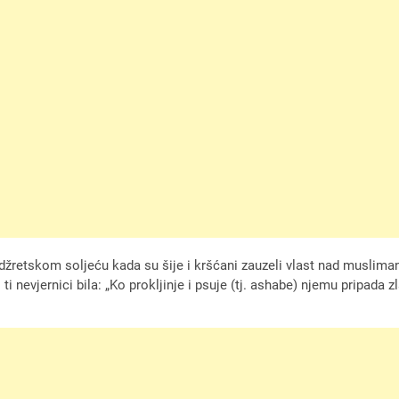
žretskom soljeću kada su šije i kršćani zauzeli vlast nad musliman
i nevjernici bila: „Ko prokljinje i psuje (tj. ashabe) njemu pripada z