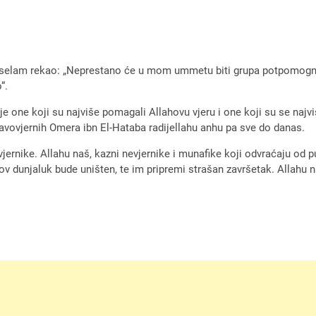
s-selam rekao: „Neprestano će u mom ummetu biti grupa potpomognuta
“.
 je one koji su najviše pomagali Allahovu vjeru i one koji su se najviše
vovjernih Omera ibn El-Hataba radijellahu anhu pa sve do danas.
jernike. Allahu naš, kazni nevjernike i munafike koji odvraćaju od put
njihov dunjaluk bude uništen, te im pripremi strašan završetak. Allahu