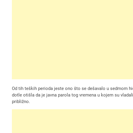
Od tih teških perioda jeste ono što se dešavalo u sedmom hid
dotle otišla da je javna parola tog vremena u kojem su vladali t
približno.