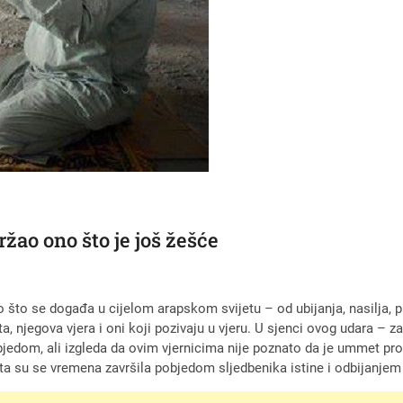
ržao ono što je još žešće
što se događa u cijelom arapskom svijetu – od ubijanja, nasilja, pr
a, njegova vjera i oni koji pozivaju u vjeru. U sjenci ovog udara – z
pobjedom, ali izgleda da ovim vjernicima nije poznato da je ummet 
a su se vremena završila pobjedom sljedbenika istine i odbijanjem i