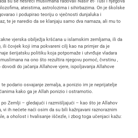
Tada su se nesreći muslimana radovali Nasir et- Tusi i njegova
filozofima, ateistima, astrolozima i sihirbazima. On je školske
govarao i podupirao teoriju o vječnosti dunjaluka i
maz, te je naredio da se klanjaju samo dva namaza, ali mu to
takne vjerska obilježja kršćana u islamskim zemljama, ili da
, ili čovjek koji ima pokvareni cilj kao na primjer da je
poznaje šerijatsku politiku koja potpomaže i utvrđuje vladara
u muslimana na ono što rezultira njegovu pomoć, čvrstinu ,
 dovodi do jačanja Allahove vjere, ispoljavanja Allahove
te podario osvajanje zemalja, a ponizio im je neprijatelje
ršćanima kako ga je Allah ponizio i ostramotio.
o Zemlji – gledajući i razmišljajući – kao što je Allahov
inu, vi ih nećete naći osim da su bili kažnjavani raznoraznim
, a oholost i hvalisanje iščezle, i zbog toga učenjaci kažu: