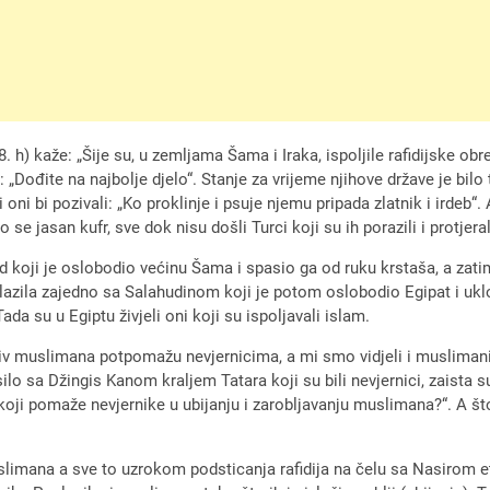
 h) kaže: „Šije su, u zemljama Šama i Iraka, ispoljile rafidijske obred
 „Dođite na najbolje djelo“. Stanje za vrijeme njihove države je bi
 oni bi pozivali: „Ko proklinje i psuje njemu pripada zlatnik i irdeb“
se jasan kufr, sve dok nisu došli Turci koji su ih porazili i protjeral
koji je oslobodio većinu Šama i spasio ga od ruku krstaša, a zati
ulazila zajedno sa Salahudinom koji je potom oslobodio Egipat i uklo
da su u Egiptu živjeli oni koji su ispoljavali islam.
tiv muslimana potpomažu nevjernicima, a mi smo vidjeli i muslimani
silo sa Džingis Kanom kraljem Tatara koji su bili nevjernici, zaista 
 koji pomaže nevjernike u ubijanju i zarobljavanju muslimana?“. A što
limana a sve to uzrokom podsticanja rafidija na čelu sa Nasirom et-T