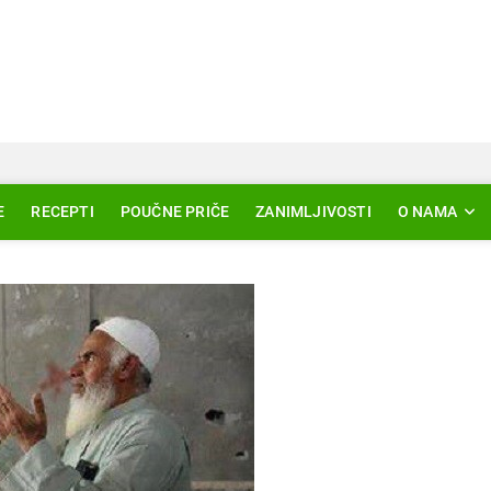
Svjetlo Islama
LAM – EDUKACIJA – AKTUELNOSTI
E
RECEPTI
POUČNE PRIČE
ZANIMLJIVOSTI
O NAMA