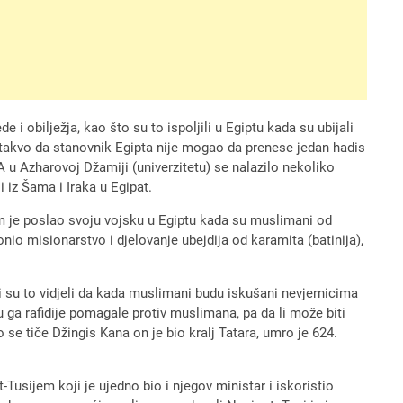
e i obilježja, kao što su to ispoljili u Egiptu kada su ubijali
lo takvo da stanovnik Egipta nije mogao da prenese jedan hadis
. A u Azharovoj Džamiji (univerzitetu) se nalazilo nekoliko
i iz Šama i Iraka u Egipat.
m je poslao svoju vojsku u Egiptu kada su muslimani od
nio misionarstvo i djelovanje ubejdija od karamita (batinija),
 su to vidjeli da kada muslimani budu iskušani nevjernicima
su ga rafidije pomagale protiv muslimana, pa da li može biti
 se tiče Džingis Kana on je bio kralj Tatara, umro je 624.
usijem koji je ujedno bio i njegov ministar i iskoristio