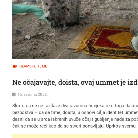
ISLAMSKE TEME
Ne očajavajte, doista, ovaj ummet je izd
15. siječnja 2023.
Skoro da se ne razilaze dva razumna čovjeka oko toga da ono 
bezboštva – da se time, doista, u osnovi cilja identitet ummet
desiti da se u srca iskrenih uvuče očaj i gubljenje nade za 
čak se može reći kao da se stvari ponavljaju. Uprkos svemu, t