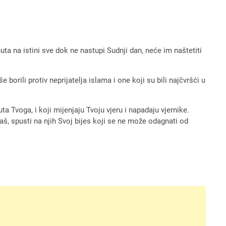
 na istini sve dok ne nastupi Sudnji dan, neće im naštetiti
 borili protiv neprijatelja islama i one koji su bili najčvršći u
a Tvoga, i koji mijenjaju Tvoju vjeru i napadaju vjernike.
 naš, spusti na njih Svoj bijes koji se ne može odagnati od