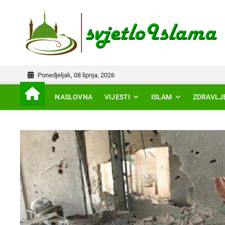
Skip
to
IS
content
Ponedjeljak, 08 lipnja, 2026
NASLOVNA
VIJESTI
ISLAM
ZDRAVLJ