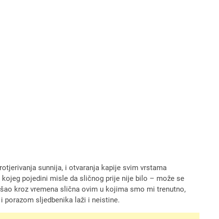
otjerivanja sunnija, i otvaranja kapije svim vrstama
a kojeg pojedini misle da sličnog prije nije bilo – može se
prošao kroz vremena slična ovim u kojima smo mi trenutno,
 porazom sljedbenika laži i neistine.