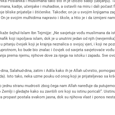
ika Poslanika i muslimana tako što ih je izložio sablji (ubijanju). 
limana, kadije, učenjake i muhadise, a ostavili na miru i dali počast 
oje bliske prijatelje i štićenike. Također, on je u svojim knjigama za
 On je svojim mulhidima napravio i škole, a htio je i da izmijeni na
 kaže šejhul-Islam Ibn Tejmijje: „Ne savjetuje vođu muslimana da is
fik koji ispoljava islam, dok je u unutrini jedan od njih (nevjernika)
je u pitanju čvojek koji je krajnja neznalica o svojoj vjeri, i koji ne 
U suprotnom, ko bude bio znalac i čovjek od savjeta savjetovaće vođ
nja prema njemu, njihove dove za njega na istoku i zapadu. Sve ovo
ina, Salahud-dina, zatim i Adila kako ih je Allah učvrstio, pomogao 
hada). Isto tako, neka uzme pouku od onog koji je prijateljevao sa k
o jednu stranu mudrosti zbog čega nam Allah naređuje da putujemo p
o Zemlji i gledajte kako su završili oni koji su istinu poricali“. Uist
 propast postala svakom jasna, dok su njihova vlast i ponos nestale