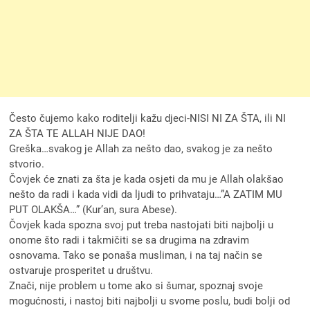
Često čujemo kako roditelji kažu djeci-NISI NI ZA ŠTA, ili NI
ZA ŠTA TE ALLAH NIJE DAO!
Greška…svakog je Allah za nešto dao, svakog je za nešto
stvorio.
Čovjek će znati za šta je kada osjeti da mu je Allah olakšao
nešto da radi i kada vidi da ljudi to prihvataju…”A ZATIM MU
PUT OLAKŠA…” (Kur’an, sura Abese).
Čovjek kada spozna svoj put treba nastojati biti najbolji u
onome što radi i takmičiti se sa drugima na zdravim
osnovama. Tako se ponaša musliman, i na taj način se
ostvaruje prosperitet u društvu.
Znači, nije problem u tome ako si šumar, spoznaj svoje
mogućnosti, i nastoj biti najbolji u svome poslu, budi bolji od