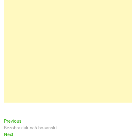
Navigacija
Previous
Previous
post:
Bezobrazluk naš bosanski
objava
Next
Next