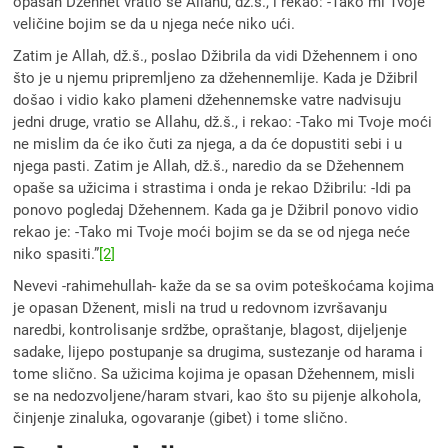
opasan Džennet vratio se Allahu, dž.š., i rekao: -Tako mi Tvoje
veličine bojim se da u njega neće niko ući.
Zatim je Allah, dž.š., poslao Džibrila da vidi Džehennem i ono
što je u njemu pripremljeno za džehennemlije. Kada je Džibril
došao i vidio kako plameni džehennemske vatre nadvisuju
jedni druge, vratio se Allahu, dž.š., i rekao: -Tako mi Tvoje moći
ne mislim da će iko čuti za njega, a da će dopustiti sebi i u
njega pasti. Zatim je Allah, dž.š., naredio da se Džehennem
opaše sa užicima i strastima i onda je rekao Džibrilu: -Idi pa
ponovo pogledaj Džehennem. Kada ga je Džibril ponovo vidio
rekao je: -Tako mi Tvoje moći bojim se da se od njega neće
niko spasiti.”
[2]
Nevevi -rahimehullah- kaže da se sa ovim poteškoćama kojima
je opasan Dženent, misli na trud u redovnom izvršavanju
naredbi, kontrolisanje srdžbe, opraštanje, blagost, dijeljenje
sadake, lijepo postupanje sa drugima, sustezanje od harama i
tome slično. Sa užicima kojima je opasan Džehennem, misli
se na nedozvoljene/haram stvari, kao što su pijenje alkohola,
činjenje zinaluka, ogovaranje (gibet) i tome slično.