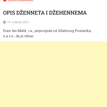
NEKATEGORISANO
OPIS DŽENNETA I DŽEHENNEMA
19. svibnja 2021.
Enes ibn Malik, r.a., pripovijeda od Allahovog Poslanika,
s.a.v.s., da je rekao: