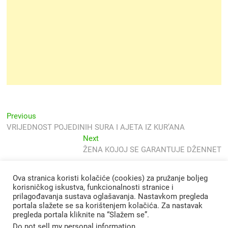
Navigacija
Previous
Previous
post:
VRIJEDNOST POJEDINIH SURA I AJETA IZ KUR’ANA
objava
Next
Next
post:
ŽENA KOJOJ SE GARANTUJE DŽENNET
Ova stranica koristi kolačiće (cookies) za pružanje boljeg
korisničkog iskustva, funkcionalnosti stranice i
prilagođavanja sustava oglašavanja. Nastavkom pregleda
portala slažete se sa korištenjem kolačića. Za nastavak
pregleda portala kliknite na “Slažem se”.
Do not sell my personal information
.