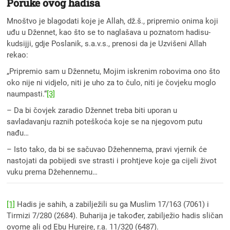
Poruke ovog hadisa
Mnoštvo je blagodati koje je Allah, dž.š., pripremio onima koji
uđu u Džennet, kao što se to naglašava u poznatom hadisu-
kudsijji, gdje Poslanik, s.a.v.s., prenosi da je Uzvišeni Allah
rekao:
„Pripremio sam u Džennetu, Mojim iskrenim robovima ono što
oko nije ni vidjelo, niti je uho za to čulo, niti je čovjeku moglo
naumpasti.“
[3]
– Da bi čovjek zaradio Džennet treba biti uporan u
savladavanju raznih poteškoća koje se na njegovom putu
nađu…
– Isto tako, da bi se sačuvao Džehennema, pravi vjernik će
nastojati da pobijedi sve strasti i prohtjeve koje ga cijeli život
vuku prema Džehennemu…
[1]
Hadis je sahih, a zabilježili su ga Muslim 17/163 (7061) i
Tirmizi 7/280 (2684). Buharija je također, zabilježio hadis sličan
ovome ali od Ebu Hurejre, r.a. 11/320 (6487).