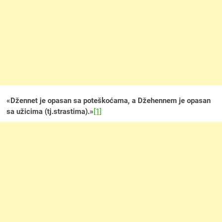
«
Džennet je opasan sa poteškoćama, a Džehennem je opasan
sa užicima (tj.strastima).
»
[1]