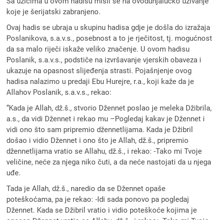
Sa užicima u ovom hadisu misli se na ovodunjalučko uživanje
koje je šerijatski zabranjeno.
Ovaj hadis se ubraja u skupinu hadisa gdje je došla do izražaja
Poslanikova, s.a.v.s., posebnost a to je rječitost, tj. mogućnost
da sa malo riječi iskaže veliko značenje. U ovom hadisu
Poslanik, s.a.v.s., podstiče na izvršavanje vjerskih obaveza i
ukazuje na opasnost slijeđenja strasti. Pojašnjenje ovog
hadisa nalazimo u predaji Ebu Hurejre, r.a., koji kaže da je
Allahov Poslanik, s.a.v.s., rekao:
“Kada je Allah, dž.š., stvorio Džennet poslao je meleka Džibrila,
a.s., da vidi Džennet i rekao mu –Pogledaj kakav je Džennet i
vidi ono što sam pripremio džennetlijama. Kada je Džibril
došao i vidio Džennet i ono što je Allah, dž.š., pripremio
džennetlijama vratio se Allahu, dž.š., i rekao: -Tako mi Tvoje
veličine, neće za njega niko čuti, a da neće nastojati da u njega
uđe.
Tada je Allah, dž.š., naredio da se Džennet opaše
poteškoćama, pa je rekao: -Idi sada ponovo pa pogledaj
Džennet. Kada se Džibril vratio i vidio poteškoće kojima je