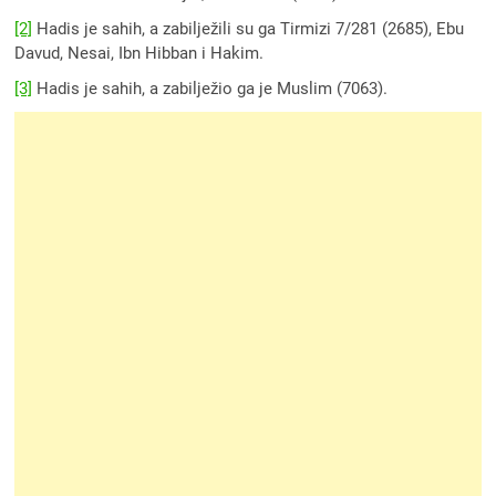
[2]
Hadis je sahih, a zabilježili su ga Tirmizi 7/281 (2685), Ebu
Davud, Nesai, Ibn Hibban i Hakim.
[3]
Hadis je sahih, a zabilježio ga je Muslim (7063).