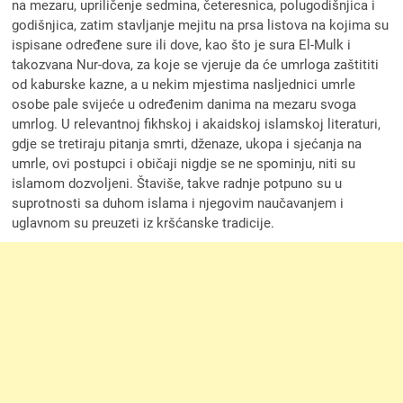
na mezaru, upriličenje sedmina, četeresnica, polugodišnjica i
godišnjica, zatim stavljanje mejitu na prsa listova na kojima su
ispisane određene sure ili dove, kao što je sura El-Mulk i
takozvana Nur-dova, za koje se vjeruje da će umrloga zaštititi
od kaburske kazne, a u nekim mjestima nasljednici umrle
osobe pale svijeće u određenim danima na mezaru svoga
umrlog. U relevantnoj fikhskoj i akaidskoj islamskoj literaturi,
gdje se tretiraju pitanja smrti, dženaze, ukopa i sjećanja na
umrle, ovi postupci i običaji nigdje se ne spominju, niti su
islamom dozvoljeni. Štaviše, takve radnje potpuno su u
suprotnosti sa duhom islama i njegovim naučavanjem i
uglavnom su preuzeti iz kršćanske tradicije.