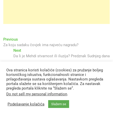
Navigacija
Previous
Previous
post:
Za koju sadaku čovjek ima najveću nagradu?
objava
Next
Next
post:
Da li je Mehdi stvarnost ili iluzija? Predznak Sudnjeg dana
Ova stranica koristi kolačiće (cookies) za pružanje boljeg
korisničkog iskustva, funkcionalnosti stranice i
prilagođavanja sustava oglašavanja. Nastavkom pregleda
portala slažete se sa korištenjem kolačića. Za nastavak
pregleda portala kliknite na “Slažem se”.
Do not sell my personal information
.
Podešavanje kolačića
Slažem se
Svjetlo Islama
| Designed by:
Theme Freesia
|
WordPress
| © Copyright All
right reserved