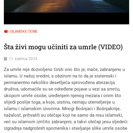
ISLAMSKE TEME
Šta živi mogu učiniti za umrle (VIDEO)
11. siječnja 2023.
Za umrle nije dozvoljeno činiti ono što je, inače, zabranjeno u
islamu. U našoj sredini, s obzirom na to da je sistemski i
permanentno nekoliko desetljeća sprovođena ateizacija
društva, udomaćile su se određene pojave u vezi sa smrću,
ukopom umrle osobe, uređenjem njenog mezara i onim što
slijedi poslije toga, a koje, uistinu, nemaju utemeljenje u
islamu i islamskim izvorima. Mnogi Bošnjaci i Bošnjakinje,
nažalost, prihvatili su običaje koji ne samo da nisu islamski,
već su islamom izričito zabranjeni, a takvi običaji jesu sljedeći:
izgradnja nadgrobnih spomenika i stavljanje slike umrle osobe