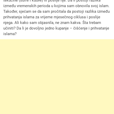
tekućine (sufre i kudve) ili poslije nje. Da li postoji razlika
između vremenskih perioda u kojima sam obnovila svoj islam.
Također, sjećam se da sam pročitala da postoji razlika između
prihvatanja islama za vrijeme mjesečnog ciklusa i poslije
njega. Ali kako sam objasnila, ne znam kakva. Šta trebam
učiniti? Da li je dovoljno jedno kupanje – čišćenje i prihvatanje
islama?