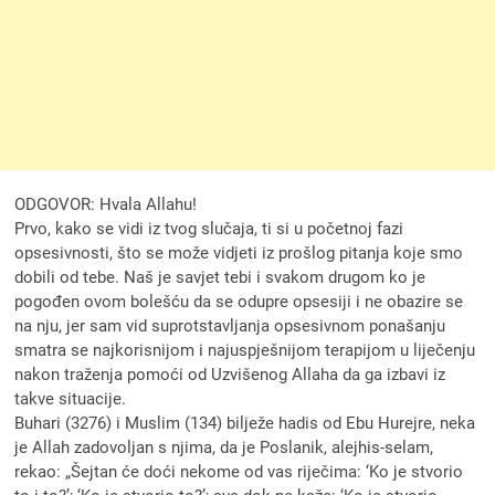
ODGOVOR: Hvala Allahu!
Prvo, kako se vidi iz tvog slučaja, ti si u početnoj fazi
opsesivnosti, što se može vidjeti iz prošlog pitanja koje smo
dobili od tebe. Naš je savjet tebi i svakom drugom ko je
pogođen ovom bolešću da se odupre opsesiji i ne obazire se
na nju, jer sam vid suprotstavljanja opsesivnom ponašanju
smatra se najkorisnijom i najuspješnijom terapijom u liječenju
nakon traženja pomoći od Uzvišenog Allaha da ga izbavi iz
takve situacije.
Buhari (3276) i Muslim (134) bilježe hadis od Ebu Hurejre, neka
je Allah zadovoljan s njima, da je Poslanik, alejhis-selam,
rekao: „Šejtan će doći nekome od vas riječima: ‘Ko je stvorio