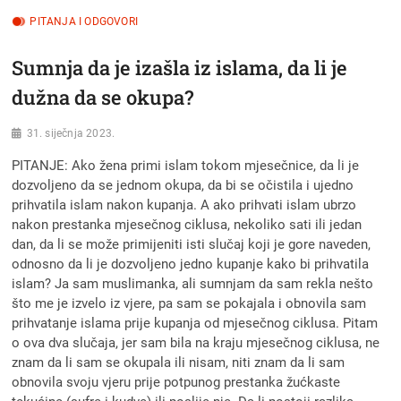
PITANJA I ODGOVORI
Sumnja da je izašla iz islama, da li je
dužna da se okupa?
31. siječnja 2023.
PITANJE: Ako žena primi islam tokom mjesečnice, da li je
dozvoljeno da se jednom okupa, da bi se očistila i ujedno
prihvatila islam nakon kupanja. A ako prihvati islam ubrzo
nakon prestanka mjesečnog ciklusa, nekoliko sati ili jedan
dan, da li se može primijeniti isti slučaj koji je gore naveden,
odnosno da li je dozvoljeno jedno kupanje kako bi prihvatila
islam? Ja sam muslimanka, ali sumnjam da sam rekla nešto
što me je izvelo iz vjere, pa sam se pokajala i obnovila sam
prihvatanje islama prije kupanja od mjesečnog ciklusa. Pitam
o ova dva slučaja, jer sam bila na kraju mjesečnog ciklusa, ne
znam da li sam se okupala ili nisam, niti znam da li sam
obnovila svoju vjeru prije potpunog prestanka žućkaste