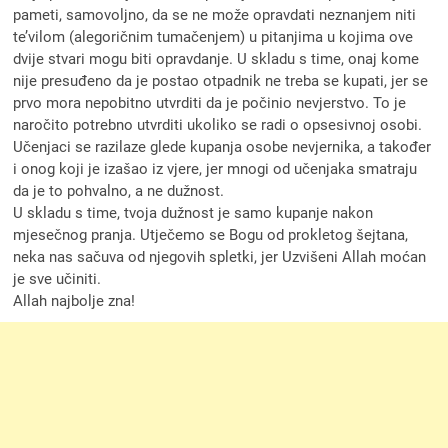
pameti, samovoljno, da se ne može opravdati neznanjem niti
te’vilom (alegoričnim tumačenjem) u pitanjima u kojima ove
dvije stvari mogu biti opravdanje. U skladu s time, onaj kome
nije presuđeno da je postao otpadnik ne treba se kupati, jer se
prvo mora nepobitno utvrditi da je počinio nevjerstvo. To je
naročito potrebno utvrditi ukoliko se radi o opsesivnoj osobi.
Učenjaci se razilaze glede kupanja osobe nevjernika, a također
i onog koji je izašao iz vjere, jer mnogi od učenjaka smatraju
da je to pohvalno, a ne dužnost.
U skladu s time, tvoja dužnost je samo kupanje nakon
mjesečnog pranja. Utječemo se Bogu od prokletog šejtana,
neka nas sačuva od njegovih spletki, jer Uzvišeni Allah moćan
je sve učiniti.
Allah najbolje zna!