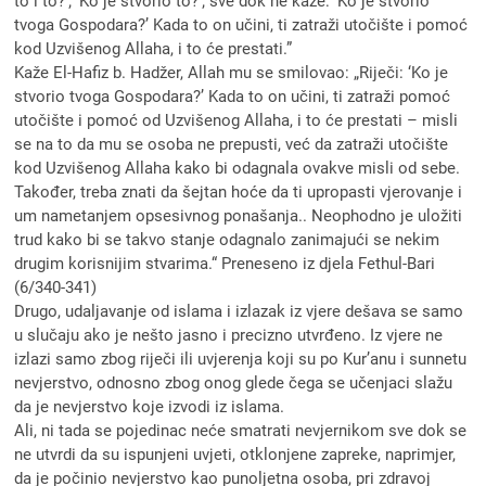
to i to?’; ‘Ko je stvorio to?’; sve dok ne kaže: ‘Ko je stvorio
tvoga Gospodara?’ Kada to on učini, ti zatraži utočište i pomoć
kod Uzvišenog Allaha, i to će prestati.”
Kaže El-Hafiz b. Hadžer, Allah mu se smilovao: „Riječi: ‘Ko je
stvorio tvoga Gospodara?’ Kada to on učini, ti zatraži pomoć
utočište i pomoć od Uzvišenog Allaha, i to će prestati – misli
se na to da mu se osoba ne prepusti, već da zatraži utočište
kod Uzvišenog Allaha kako bi odagnala ovakve misli od sebe.
Također, treba znati da šejtan hoće da ti upropasti vjerovanje i
um nametanjem opsesivnog ponašanja.. Neophodno je uložiti
trud kako bi se takvo stanje odagnalo zanimajući se nekim
drugim korisnijim stvarima.“ Preneseno iz djela Fethul-Bari
(6/340-341)
Drugo, udaljavanje od islama i izlazak iz vjere dešava se samo
u slučaju ako je nešto jasno i precizno utvrđeno. Iz vjere ne
izlazi samo zbog riječi ili uvjerenja koji su po Kur’anu i sunnetu
nevjerstvo, odnosno zbog onog glede čega se učenjaci slažu
da je nevjerstvo koje izvodi iz islama.
Ali, ni tada se pojedinac neće smatrati nevjernikom sve dok se
ne utvrdi da su ispunjeni uvjeti, otklonjene zapreke, naprimjer,
da je počinio nevjerstvo kao punoljetna osoba, pri zdravoj