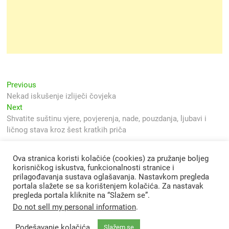
Navigacija
Previous
Previous
post:
Nekad iskušenje izliječi čovjeka
objava
Next
Next
post:
Shvatite suštinu vjere, povjerenja, nade, pouzdanja, ljubavi i
ličnog stava kroz šest kratkih priča
Ova stranica koristi kolačiće (cookies) za pružanje boljeg
korisničkog iskustva, funkcionalnosti stranice i
prilagođavanja sustava oglašavanja. Nastavkom pregleda
portala slažete se sa korištenjem kolačića. Za nastavak
pregleda portala kliknite na “Slažem se”.
Do not sell my personal information
.
Podešavanje kolačića
Slažem se